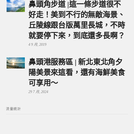
鼻頭角步道 |這一條步道很不
好走！美到不行的無敵海景、
丘陵線跟台版萬里長城，不時
就要停下來，到底還多長啊？
4 9 月, 2019
鼻頭港服務區 | 新北東北角夕
陽美景來這看，還有海鮮美食
可享用～
29 7 月, 2024
流量統計