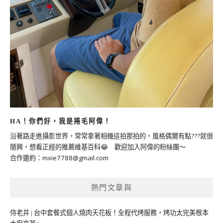
HA！你們好，我是捲毛阿偉！
沿著路走進攝影世界，常常拿著相機這拍那拍的，風格偶爾有點???就很
隨興，想看正經的推薦維基百科😂 歡迎加入阿偉的粉絲團～
合作邀約：
mxie7788@gmail.com
熱門文章與
侍老井 | 台中套餐式個人燒肉天花板！全程代烤服務，烤功太完美根本