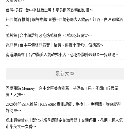
大廚來著～
台灣e食館 | 台中平替版垂坤！零食餅乾飲料甜甜價～
紐西蘭酒 推薦 | 網評推薦10種紐西蘭必喝大人飲品！紅酒、白酒跟啤酒
～
鴨片館 | 台中超難訂必吃烤鴨餐廳，1鴨8吃超厲害～
兆鼎豐 | 台中平價版鼎泰豐！蟹黃、鮮蝦小籠包CP值夠高～
南道雞商會｜台中勤美人氣韓式小店，必吃招牌辣炒雞＆一隻雞湯。
最新文章
回憶甜點 Memory｜台中北區美食推薦，芋泥布丁捲、季節山丘很厲
害！大推～
2026澳門eSIM推薦 | KUS eSIM實測評價：免換卡、免翻牆，旅遊變得
好簡單～
虎山巖金針花｜彰化花壇季節限定花海景點！交通停車、花期、超人氣
市集美食一次看～