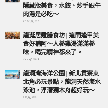
隱藏版美食，水餃、炒手跟牛
肉湯是必吃～
17 12 月, 2023
龍涎居雞膳食坊 | 這間逢甲美
食好補阿～人蔘雞湯滿滿蔘
味，喝完精神都來了。
25 5 月, 2023
龍洞灣海洋公園 | 新北貢寮東
北角必玩景點，龍洞天然海水
泳池，浮潛獨木舟超好玩～
1 8 月, 2024