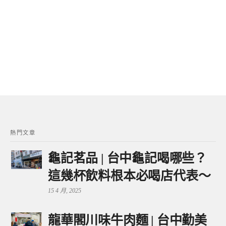
熱門文章
龜記茗品 | 台中龜記喝哪些？
這幾杯飲料根本必喝店代表～
15 4 月, 2025
龍華閣川味牛肉麵 | 台中勤美