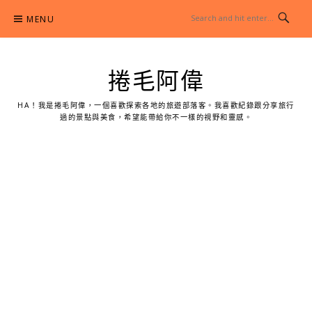
Skip
MENU
to
content
捲毛阿偉
HA！我是捲毛阿偉，一個喜歡探索各地的旅遊部落客。我喜歡紀錄跟分享旅行
過的景點與美食，希望能帶給你不一樣的視野和靈感。