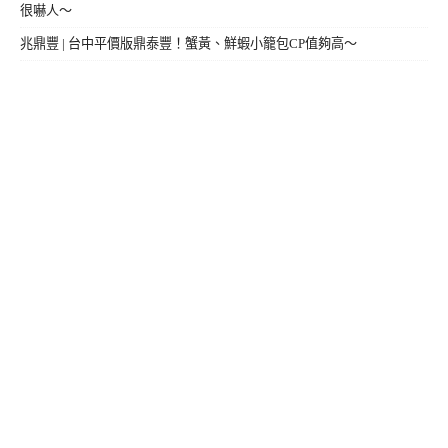
很嚇人～
兆鼎豐 | 台中平價版鼎泰豐！蟹黃、鮮蝦小籠包CP值夠高～