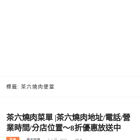
標籤:
茶六燒肉便當
茶六燒肉菜單 |茶六燒肉地址/電話/營
業時間/分店位置～8折優惠放送中
菜單
捲毛阿偉
7 7 月, 2021
0