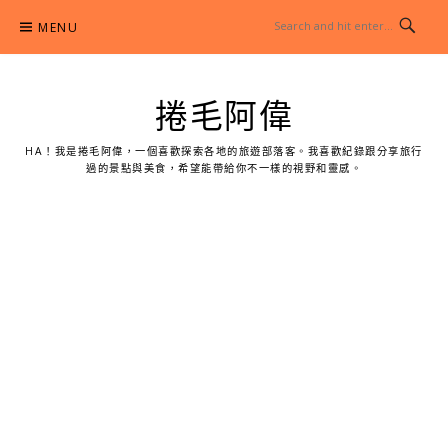
Skip
MENU
to
content
捲毛阿偉
HA！我是捲毛阿偉，一個喜歡探索各地的旅遊部落客。我喜歡紀錄跟分享旅行
過的景點與美食，希望能帶給你不一樣的視野和靈感。