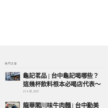
熱門文章
龜記茗品 | 台中龜記喝哪些？
這幾杯飲料根本必喝店代表～
15 4 月, 2025
龍華閣川味牛肉麵 | 台中勤美