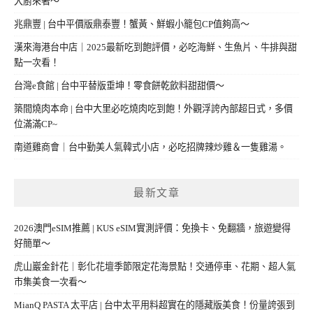
大廚來著～
兆鼎豐 | 台中平價版鼎泰豐！蟹黃、鮮蝦小籠包CP值夠高～
漢來海港台中店｜2025最新吃到飽評價，必吃海鮮、生魚片、牛排與甜
點一次看！
台灣e食館 | 台中平替版垂坤！零食餅乾飲料甜甜價～
築間燒肉本命 | 台中大里必吃燒肉吃到飽！外觀浮誇內部超日式，多價
位滿滿CP~
南道雞商會｜台中勤美人氣韓式小店，必吃招牌辣炒雞＆一隻雞湯。
最新文章
2026澳門eSIM推薦 | KUS eSIM實測評價：免換卡、免翻牆，旅遊變得
好簡單～
虎山巖金針花｜彰化花壇季節限定花海景點！交通停車、花期、超人氣
市集美食一次看～
MianQ PASTA 太平店 | 台中太平用料超實在的隱藏版美食！份量誇張到