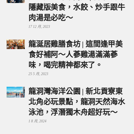
隱藏版美食，水餃、炒手跟牛
肉湯是必吃～
17 12 月, 2023
龍涎居雞膳食坊 | 這間逢甲美
食好補阿～人蔘雞湯滿滿蔘
味，喝完精神都來了。
25 5 月, 2023
龍洞灣海洋公園 | 新北貢寮東
北角必玩景點，龍洞天然海水
泳池，浮潛獨木舟超好玩～
1 8 月, 2024