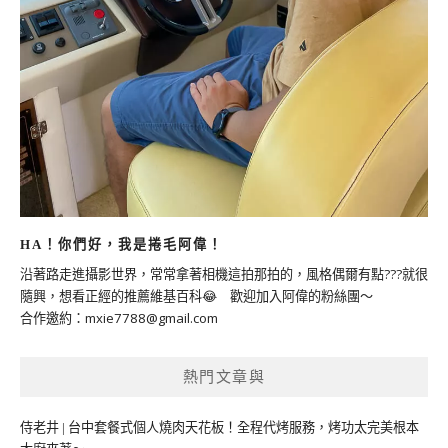
HA！你們好，我是捲毛阿偉！
沿著路走進攝影世界，常常拿著相機這拍那拍的，風格偶爾有點???就很
隨興，想看正經的推薦維基百科😂 歡迎加入阿偉的粉絲團～
合作邀約：
mxie7788@gmail.com
熱門文章與
侍老井 | 台中套餐式個人燒肉天花板！全程代烤服務，烤功太完美根本