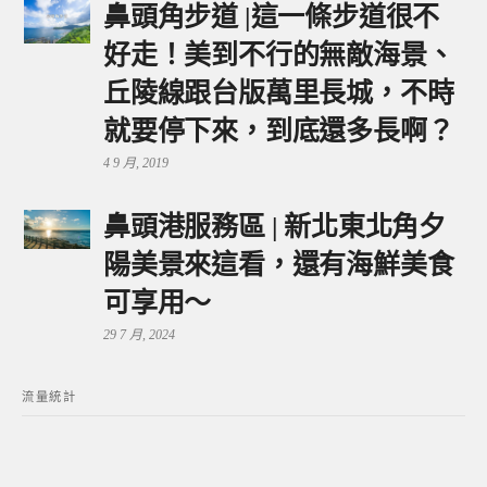
鼻頭角步道 |這一條步道很不
好走！美到不行的無敵海景、
丘陵線跟台版萬里長城，不時
就要停下來，到底還多長啊？
4 9 月, 2019
鼻頭港服務區 | 新北東北角夕
陽美景來這看，還有海鮮美食
可享用～
29 7 月, 2024
流量統計