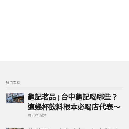
熱門文章
龜記茗品 | 台中龜記喝哪些？
這幾杯飲料根本必喝店代表～
15 4 月, 2025