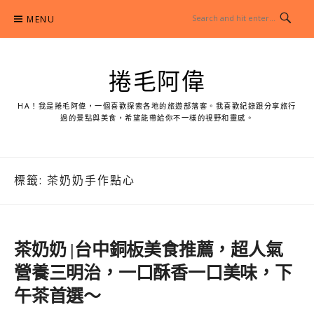
Skip
MENU
to
content
捲毛阿偉
HA！我是捲毛阿偉，一個喜歡探索各地的旅遊部落客。我喜歡紀錄跟分享旅行
過的景點與美食，希望能帶給你不一樣的視野和靈感。
標籤:
茶奶奶手作點心
茶奶奶 |台中銅板美食推薦，超人氣
營養三明治，一口酥香一口美味，下
午茶首選～