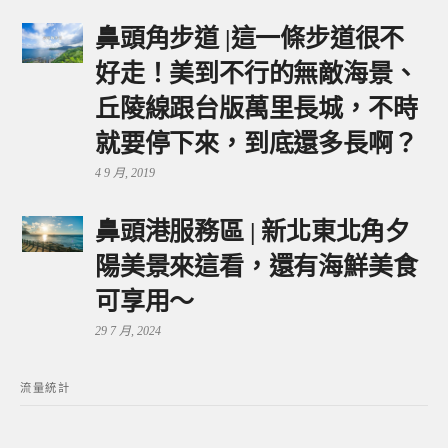
鼻頭角步道 |這一條步道很不
好走！美到不行的無敵海景、
丘陵線跟台版萬里長城，不時
就要停下來，到底還多長啊？
4 9 月, 2019
鼻頭港服務區 | 新北東北角夕
陽美景來這看，還有海鮮美食
可享用～
29 7 月, 2024
流量統計