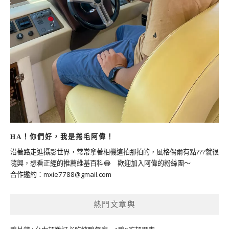
HA！你們好，我是捲毛阿偉！
沿著路走進攝影世界，常常拿著相機這拍那拍的，風格偶爾有點???就很
隨興，想看正經的推薦維基百科😂 歡迎加入阿偉的粉絲團～
合作邀約：
mxie7788@gmail.com
熱門文章與