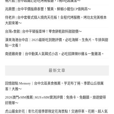
鴨片館 | 台中超難訂必吃烤鴨餐廳，1鴨8吃超厲害～
兆鼎豐 | 台中平價版鼎泰豐！蟹黃、鮮蝦小籠包CP值夠高～
侍老井 | 台中套餐式個人燒肉天花板！全程代烤服務，烤功太完美根本
大廚來著～
台灣e食館 | 台中平替版垂坤！零食餅乾飲料甜甜價～
漢來海港台中店｜2025最新吃到飽評價，必吃海鮮、生魚片、牛排與甜
點一次看！
南道雞商會｜台中勤美人氣韓式小店，必吃招牌辣炒雞＆一隻雞湯。
最新文章
回憶甜點 Memory｜台中北區美食推薦，芋泥布丁捲、季節山丘很厲
害！大推～
2026澳門eSIM推薦 | KUS eSIM實測評價：免換卡、免翻牆，旅遊變得
好簡單～
虎山巖金針花｜彰化花壇季節限定花海景點！交通停車、花期、超人氣