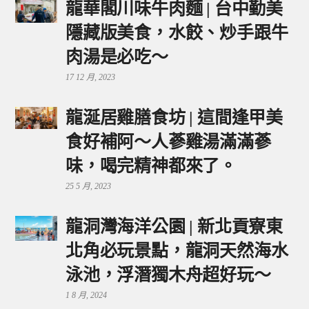
龍華閣川味牛肉麵 | 台中勤美
隱藏版美食，水餃、炒手跟牛
肉湯是必吃～
17 12 月, 2023
龍涎居雞膳食坊 | 這間逢甲美
食好補阿～人蔘雞湯滿滿蔘
味，喝完精神都來了。
25 5 月, 2023
龍洞灣海洋公園 | 新北貢寮東
北角必玩景點，龍洞天然海水
泳池，浮潛獨木舟超好玩～
1 8 月, 2024