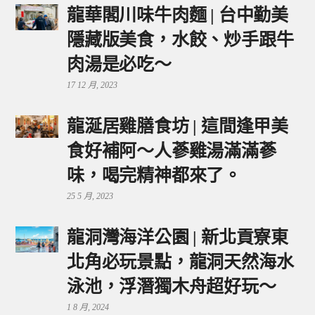
龍華閣川味牛肉麵 | 台中勤美
隱藏版美食，水餃、炒手跟牛
肉湯是必吃～
17 12 月, 2023
龍涎居雞膳食坊 | 這間逢甲美
食好補阿～人蔘雞湯滿滿蔘
味，喝完精神都來了。
25 5 月, 2023
龍洞灣海洋公園 | 新北貢寮東
北角必玩景點，龍洞天然海水
泳池，浮潛獨木舟超好玩～
1 8 月, 2024