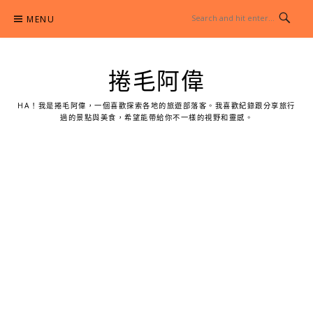
Skip
MENU
to
content
捲毛阿偉
HA！我是捲毛阿偉，一個喜歡探索各地的旅遊部落客。我喜歡紀錄跟分享旅行
過的景點與美食，希望能帶給你不一樣的視野和靈感。