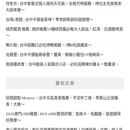
侍老井 | 台中套餐式個人燒肉天花板！全程代烤服務，烤功太完美根本
大廚來著～
台灣e食館 | 台中平替版垂坤！零食餅乾飲料甜甜價～
紐西蘭酒 推薦 | 網評推薦10種紐西蘭必喝大人飲品！紅酒、白酒跟啤酒
～
鴨片館 | 台中超難訂必吃烤鴨餐廳，1鴨8吃超厲害～
兆鼎豐 | 台中平價版鼎泰豐！蟹黃、鮮蝦小籠包CP值夠高～
南道雞商會｜台中勤美人氣韓式小店，必吃招牌辣炒雞＆一隻雞湯。
最新文章
回憶甜點 Memory｜台中北區美食推薦，芋泥布丁捲、季節山丘很厲
害！大推～
2026澳門eSIM推薦 | KUS eSIM實測評價：免換卡、免翻牆，旅遊變得
好簡單～
虎山巖金針花｜彰化花壇季節限定花海景點！交通停車、花期、超人氣