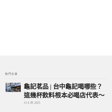
熱門文章
龜記茗品 | 台中龜記喝哪些？
這幾杯飲料根本必喝店代表～
15 4 月, 2025