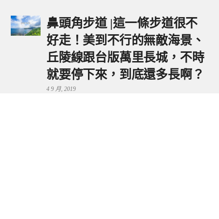
鼻頭角步道 |這一條步道很不
好走！美到不行的無敵海景、
丘陵線跟台版萬里長城，不時
就要停下來，到底還多長啊？
4 9 月, 2019
鼻頭港服務區 | 新北東北角夕
陽美景來這看，還有海鮮美食
可享用～
29 7 月, 2024
流量統計