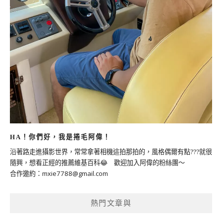
HA！你們好，我是捲毛阿偉！
沿著路走進攝影世界，常常拿著相機這拍那拍的，風格偶爾有點???就很
隨興，想看正經的推薦維基百科😂 歡迎加入阿偉的粉絲團～
合作邀約：
mxie7788@gmail.com
熱門文章與