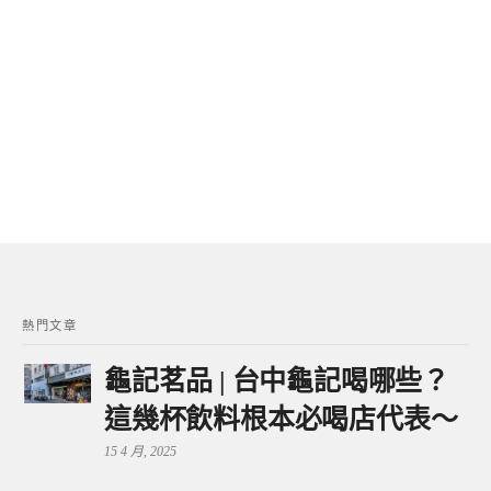
熱門文章
龜記茗品 | 台中龜記喝哪些？
這幾杯飲料根本必喝店代表～
15 4 月, 2025