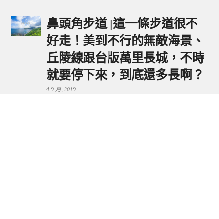
鼻頭角步道 |這一條步道很不
好走！美到不行的無敵海景、
丘陵線跟台版萬里長城，不時
就要停下來，到底還多長啊？
4 9 月, 2019
鼻頭港服務區 | 新北東北角夕
陽美景來這看，還有海鮮美食
可享用～
29 7 月, 2024
流量統計