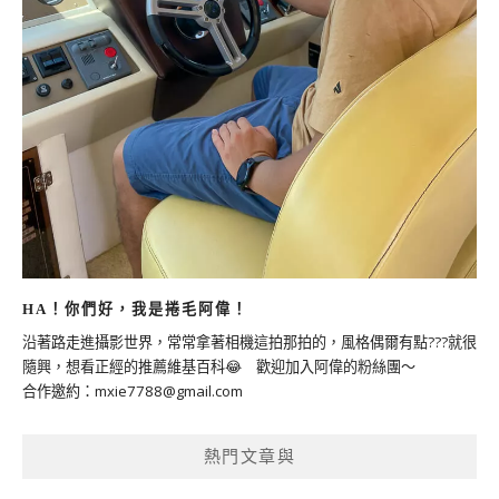
HA！你們好，我是捲毛阿偉！
沿著路走進攝影世界，常常拿著相機這拍那拍的，風格偶爾有點???就很
隨興，想看正經的推薦維基百科😂 歡迎加入阿偉的粉絲團～
合作邀約：
mxie7788@gmail.com
熱門文章與