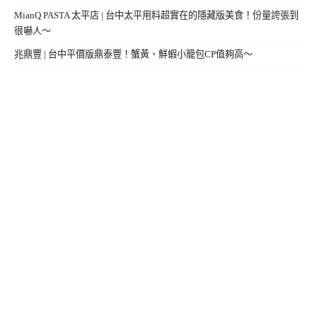
MianQ PASTA 太平店 | 台中太平用料超實在的隱藏版美食！份量誇張到
很嚇人～
兆鼎豐 | 台中平價版鼎泰豐！蟹黃、鮮蝦小籠包CP值夠高～