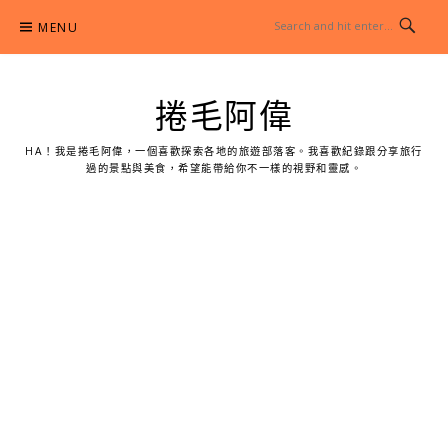
Skip
MENU
to
content
捲毛阿偉
HA！我是捲毛阿偉，一個喜歡探索各地的旅遊部落客。我喜歡紀錄跟分享旅行
過的景點與美食，希望能帶給你不一樣的視野和靈感。