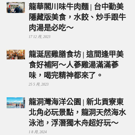
龍華閣川味牛肉麵 | 台中勤美
隱藏版美食，水餃、炒手跟牛
肉湯是必吃～
17 12 月, 2023
龍涎居雞膳食坊 | 這間逢甲美
食好補阿～人蔘雞湯滿滿蔘
味，喝完精神都來了。
25 5 月, 2023
龍洞灣海洋公園 | 新北貢寮東
北角必玩景點，龍洞天然海水
泳池，浮潛獨木舟超好玩～
1 8 月, 2024