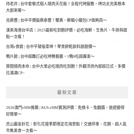
侍老井 | 台中套餐式個人燒肉天花板！全程代烤服務，烤功太完美根本
大廚來著～
兆鼎豐 | 台中平價版鼎泰豐！蟹黃、鮮蝦小籠包CP值夠高～
漢來海港台中店｜2025最新吃到飽評價，必吃海鮮、生魚片、牛排與甜
點一次看！
台灣e食館 | 台中平替版垂坤！零食餅乾飲料甜甜價～
鴨片館 | 台中超難訂必吃烤鴨餐廳，1鴨8吃超厲害～
築間燒肉本命 | 台中大里必吃燒肉吃到飽！外觀浮誇內部超日式，多價
位滿滿CP~
最新文章
2026澳門eSIM推薦 | KUS eSIM實測評價：免換卡、免翻牆，旅遊變得
好簡單～
虎山巖金針花｜彰化花壇季節限定花海景點！交通停車、花期、超人氣
市集美食一次看～