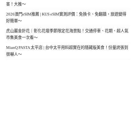
害！大推～
2026澳門eSIM推薦 | KUS eSIM實測評價：免換卡、免翻牆，旅遊變得
好簡單～
虎山巖金針花｜彰化花壇季節限定花海景點！交通停車、花期、超人氣
市集美食一次看～
MianQ PASTA 太平店 | 台中太平用料超實在的隱藏版美食！份量誇張到
很嚇人～