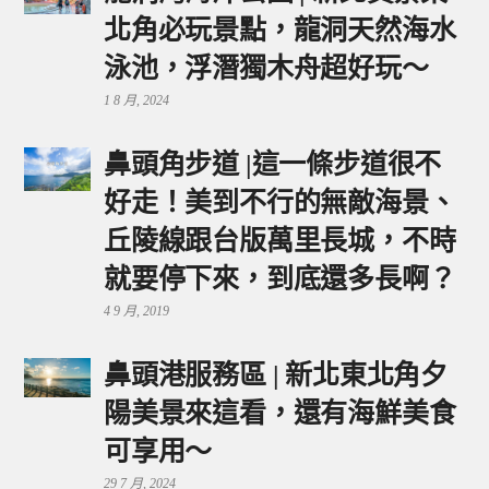
北角必玩景點，龍洞天然海水
泳池，浮潛獨木舟超好玩～
1 8 月, 2024
鼻頭角步道 |這一條步道很不
好走！美到不行的無敵海景、
丘陵線跟台版萬里長城，不時
就要停下來，到底還多長啊？
4 9 月, 2019
鼻頭港服務區 | 新北東北角夕
陽美景來這看，還有海鮮美食
可享用～
29 7 月, 2024