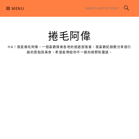
Skip
MENU
to
content
捲毛阿偉
HA！我是捲毛阿偉，一個喜歡探索各地的旅遊部落客。我喜歡紀錄跟分享旅行
過的景點與美食，希望能帶給你不一樣的視野和靈感。