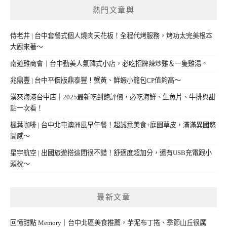
熱門文章與
侍老井 | 台中套餐式個人燒肉天花板！全程代烤服務，烤功太完美根本
大廚來著～
南道雞商會｜台中勤美人氣韓式小店，必吃招牌辣炒雞＆一隻雞湯。
兆鼎豐 | 台中平價版鼎泰豐！蟹黃、鮮蝦小籠包CP值夠高～
漢來海港台中店｜2025最新吃到飽評價，必吃海鮮、生魚片、牛排與甜
點一次看！
楓葉咖啡 | 台中北屯澳洲風早午餐！超誠意美食+庭園草皮，滿滿異國悠
閒感～
星宇航空 | 出國旅遊搭這間很不錯！舒適度超加分，還有USB充電跟小
頭枕～
最新文章
回憶甜點 Memory｜台中北區美食推薦，芋泥布丁捲、季節山丘很厲