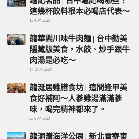
龜記茗品 | 台中龜記喝哪些？
這幾杯飲料根本必喝店代表～
15 4 月, 2025
龍華閣川味牛肉麵 | 台中勤美
隱藏版美食，水餃、炒手跟牛
肉湯是必吃～
17 12 月, 2023
龍涎居雞膳食坊 | 這間逢甲美
食好補阿～人蔘雞湯滿滿蔘
味，喝完精神都來了。
25 5 月, 2023
龍洞灣海洋公園 | 新北貢寮東