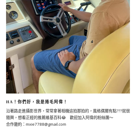
HA！你們好，我是捲毛阿偉！
沿著路走進攝影世界，常常拿著相機這拍那拍的，風格偶爾有點???就很
隨興，想看正經的推薦維基百科😂 歡迎加入阿偉的粉絲團～
合作邀約：
mxie7788@gmail.com