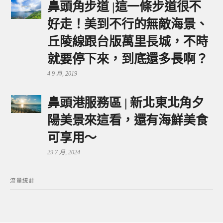
鼻頭角步道 |這一條步道很不
好走！美到不行的無敵海景、
丘陵線跟台版萬里長城，不時
就要停下來，到底還多長啊？
4 9 月, 2019
鼻頭港服務區 | 新北東北角夕
陽美景來這看，還有海鮮美食
可享用～
29 7 月, 2024
流量統計