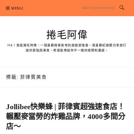
Skip
MENU
to
content
捲毛阿偉
HA！我是捲毛阿偉，一個喜歡探索各地的旅遊部落客。我喜歡紀錄跟分享旅行
過的景點與美食，希望能帶給你不一樣的視野和靈感。
標籤:
菲律賓美食
Jollibee快樂蜂 | 菲律賓超強速食店！
輾壓麥當勞的炸雞品牌，4000多間分
店～