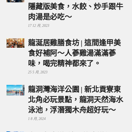
隱藏版美食，水餃、炒手跟牛
肉湯是必吃～
17 12 月, 2023
龍涎居雞膳食坊 | 這間逢甲美
食好補阿～人蔘雞湯滿滿蔘
味，喝完精神都來了。
25 5 月, 2023
龍洞灣海洋公園 | 新北貢寮東
北角必玩景點，龍洞天然海水
泳池，浮潛獨木舟超好玩～
1 8 月, 2024