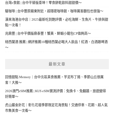
台灣e食館 | 台中平替版垂坤！零食餅乾飲料甜甜價～
駿咖啡 | 台中豐原廟東附近，超隱密咖啡館，咖啡厲害麵包也很強～
漢來海港台中店｜2025最新吃到飽評價，必吃海鮮、生魚片、牛排與甜
點一次看！
兆鼎豐 | 台中平價版鼎泰豐！蟹黃、鮮蝦小籠包CP值夠高～
紐西蘭酒 推薦 | 網評推薦10種紐西蘭必喝大人飲品！紅酒、白酒跟啤酒
～
最新文章
回憶甜點 Memory｜台中北區美食推薦，芋泥布丁捲、季節山丘很厲
害！大推～
2026澳門eSIM推薦 | KUS eSIM實測評價：免換卡、免翻牆，旅遊變得
好簡單～
虎山巖金針花｜彰化花壇季節限定花海景點！交通停車、花期、超人氣
市集美食一次看～