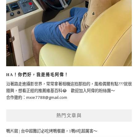
HA！你們好，我是捲毛阿偉！
沿著路走進攝影世界，常常拿著相機這拍那拍的，風格偶爾有點???就很
隨興，想看正經的推薦維基百科😂 歡迎加入阿偉的粉絲團～
合作邀約：
mxie7788@gmail.com
熱門文章與
鴨片館 | 台中超難訂必吃烤鴨餐廳，1鴨8吃超厲害～