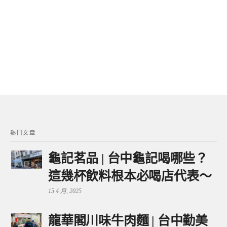
熱門文章
龜記茗品 | 台中龜記喝哪些？
這幾杯飲料根本必喝店代表～
15 4 月, 2025
龍華閣川味牛肉麵 | 台中勤美