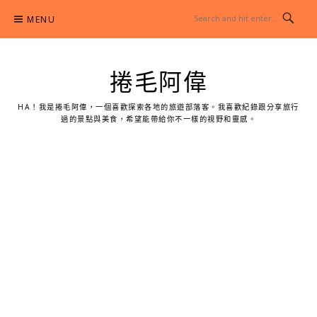
Skip
MENU
to
content
捲毛阿偉
HA！我是捲毛阿偉，一個喜歡探索各地的旅遊部落客。我喜歡紀錄跟分享旅行
過的景點與美食，希望能帶給你不一樣的視野和靈感。