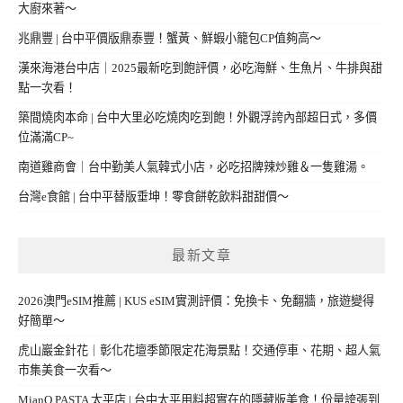
大廚來著～
兆鼎豐 | 台中平價版鼎泰豐！蟹黃、鮮蝦小籠包CP值夠高～
漢來海港台中店｜2025最新吃到飽評價，必吃海鮮、生魚片、牛排與甜
點一次看！
築間燒肉本命 | 台中大里必吃燒肉吃到飽！外觀浮誇內部超日式，多價
位滿滿CP~
南道雞商會｜台中勤美人氣韓式小店，必吃招牌辣炒雞＆一隻雞湯。
台灣e食館 | 台中平替版垂坤！零食餅乾飲料甜甜價～
最新文章
2026澳門eSIM推薦 | KUS eSIM實測評價：免換卡、免翻牆，旅遊變得
好簡單～
虎山巖金針花｜彰化花壇季節限定花海景點！交通停車、花期、超人氣
市集美食一次看～
MianQ PASTA 太平店 | 台中太平用料超實在的隱藏版美食！份量誇張到