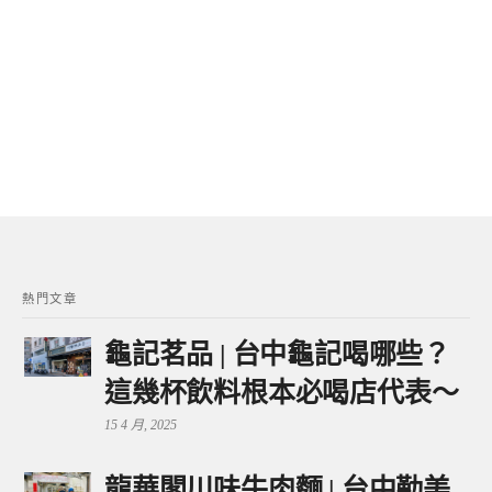
熱門文章
龜記茗品 | 台中龜記喝哪些？
這幾杯飲料根本必喝店代表～
15 4 月, 2025
龍華閣川味牛肉麵 | 台中勤美