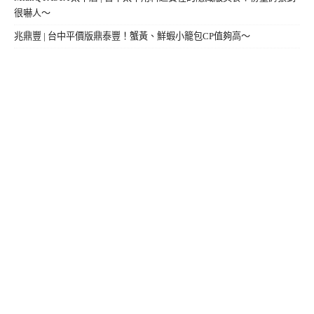
很嚇人～
兆鼎豐 | 台中平價版鼎泰豐！蟹黃、鮮蝦小籠包CP值夠高～