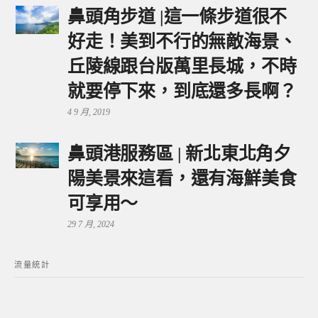
鼻頭角步道 |這一條步道很不
好走！美到不行的無敵海景、
丘陵線跟台版萬里長城，不時
就要停下來，到底還多長啊？
4 9 月, 2019
鼻頭港服務區 | 新北東北角夕
陽美景來這看，還有海鮮美食
可享用～
29 7 月, 2024
流量統計