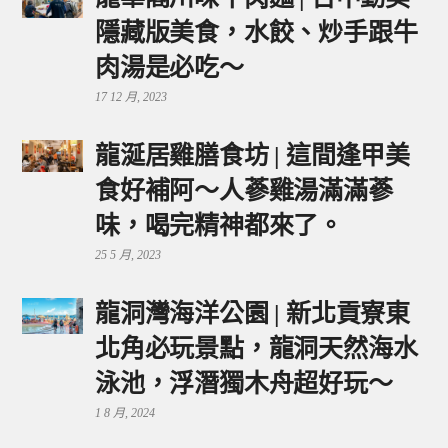
隱藏版美食，水餃、炒手跟牛
肉湯是必吃～
17 12 月, 2023
龍涎居雞膳食坊 | 這間逢甲美
食好補阿～人蔘雞湯滿滿蔘
味，喝完精神都來了。
25 5 月, 2023
龍洞灣海洋公園 | 新北貢寮東
北角必玩景點，龍洞天然海水
泳池，浮潛獨木舟超好玩～
1 8 月, 2024