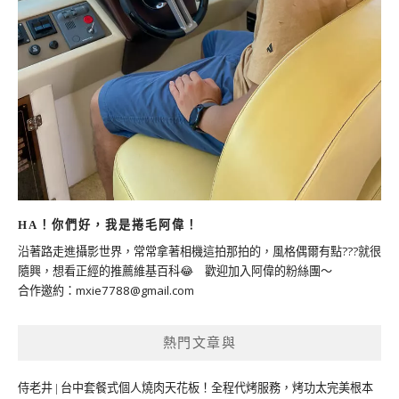
HA！你們好，我是捲毛阿偉！
沿著路走進攝影世界，常常拿著相機這拍那拍的，風格偶爾有點???就很
隨興，想看正經的推薦維基百科😂 歡迎加入阿偉的粉絲團～
合作邀約：
mxie7788@gmail.com
熱門文章與
侍老井 | 台中套餐式個人燒肉天花板！全程代烤服務，烤功太完美根本