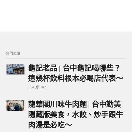
熱門文章
龜記茗品 | 台中龜記喝哪些？
這幾杯飲料根本必喝店代表～
15 4 月, 2025
龍華閣川味牛肉麵 | 台中勤美
隱藏版美食，水餃、炒手跟牛
肉湯是必吃～