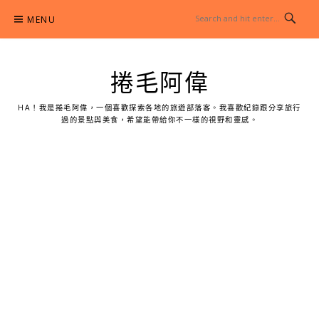
Skip
MENU
to
content
捲毛阿偉
HA！我是捲毛阿偉，一個喜歡探索各地的旅遊部落客。我喜歡紀錄跟分享旅行
過的景點與美食，希望能帶給你不一樣的視野和靈感。