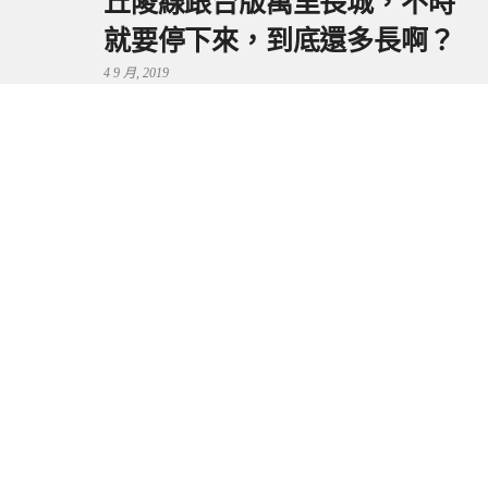
丘陵線跟台版萬里長城，不時
就要停下來，到底還多長啊？
4 9 月, 2019
鼻頭港服務區 | 新北東北角夕
陽美景來這看，還有海鮮美食
可享用～
29 7 月, 2024
流量統計
Copyright © 2026 捲毛阿偉. All Rights Reserved.
Boston Theme by
FameThemes