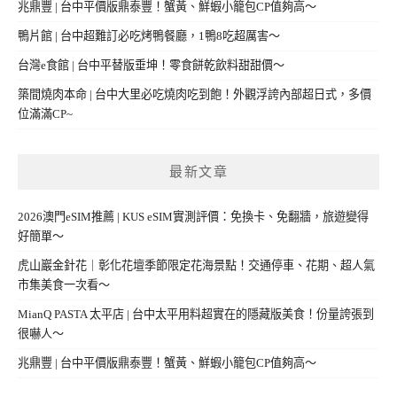
兆鼎豐 | 台中平價版鼎泰豐！蟹黃、鮮蝦小籠包CP值夠高～
鴨片館 | 台中超難訂必吃烤鴨餐廳，1鴨8吃超厲害～
台灣e食館 | 台中平替版垂坤！零食餅乾飲料甜甜價～
築間燒肉本命 | 台中大里必吃燒肉吃到飽！外觀浮誇內部超日式，多價
位滿滿CP~
最新文章
2026澳門eSIM推薦 | KUS eSIM實測評價：免換卡、免翻牆，旅遊變得
好簡單～
虎山巖金針花｜彰化花壇季節限定花海景點！交通停車、花期、超人氣
市集美食一次看～
MianQ PASTA 太平店 | 台中太平用料超實在的隱藏版美食！份量誇張到
很嚇人～
兆鼎豐 | 台中平價版鼎泰豐！蟹黃、鮮蝦小籠包CP值夠高～