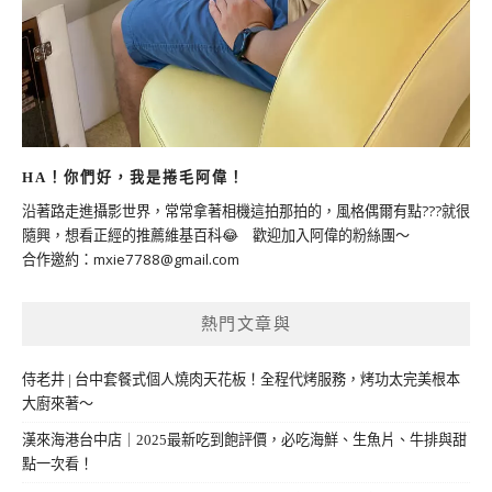
HA！你們好，我是捲毛阿偉！
沿著路走進攝影世界，常常拿著相機這拍那拍的，風格偶爾有點???就很
隨興，想看正經的推薦維基百科😂 歡迎加入阿偉的粉絲團～
合作邀約：
mxie7788@gmail.com
熱門文章與
侍老井 | 台中套餐式個人燒肉天花板！全程代烤服務，烤功太完美根本
大廚來著～
漢來海港台中店｜2025最新吃到飽評價，必吃海鮮、生魚片、牛排與甜
點一次看！