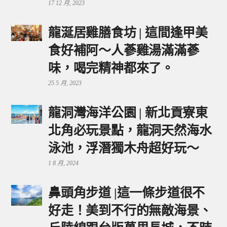
17 12 月, 2023
龍涎居雞膳食坊 | 這間逢甲美
食好補阿～人蔘雞湯滿滿蔘
味，喝完精神都來了。
25 5 月, 2023
龍洞灣海洋公園 | 新北貢寮東
北角必玩景點，龍洞天然海水
泳池，浮潛獨木舟超好玩～
1 8 月, 2024
鼻頭角步道 |這一條步道很不
好走！美到不行的無敵海景、