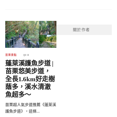
關於作者
苗栗景點
0
蓬萊溪護魚步道 |
苗栗悠美步道，
全長1.6km好走樹
蔭多，溪水清澈
魚超多～
苗栗超人氣步道推薦《蓬萊溪
護魚步道》，這條...