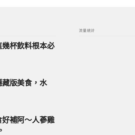
流量統計
？這幾杯飲料根本必
美隱藏版美食，水
美食好補阿～人蔘雞
。