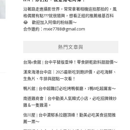
沿著路走進攝影世界，常常拿著相機這拍那拍的，風
格偶爾有點???就很隨興，想看正經的推薦維基百科
😂 歡迎加入阿偉的粉絲團～
合作邀約：
mxie7788@gmail.com
熱門文章與
台灣e食館 | 台中平替版垂坤！零食餅乾飲料甜甜價～
漢來海港台中店｜2025最新吃到飽評價，必吃海鮮、
生魚片、牛排與甜點一次看！
鴨片館 | 台中超難訂必吃烤鴨餐廳，1鴨8吃超厲害～
南道雞商會｜台中勤美人氣韓式小店，必吃招牌辣炒
雞＆一隻雞湯。
信川屋 | 台中濃郁系拉麵頂峰！勤美必吃美食這間推
薦一票～