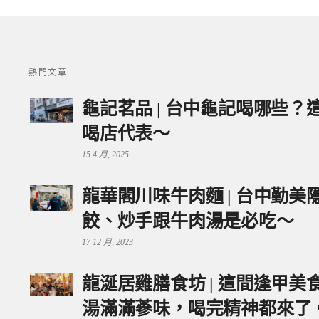
熱門文章
龜記茗品 | 台中龜記喝哪些
喝店代表～
15 4 月, 2025
龍華閣川味牛肉麵 | 台中勤
餃、炒手跟牛肉湯是必吃～
17 12 月, 2023
龍涎居雞膳食坊 | 這間逢甲
湯滿滿蔘味，喝完精神都來了