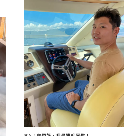
HA！你們好，我是捲毛阿偉！