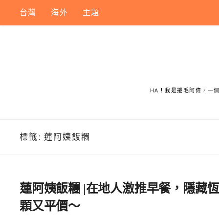
Skip
台灣
海外
主題
to
content
HA！我是捲毛阿偉，一
標籤:
蓮阿姨飯糰
蓮阿姨飯糰 |在地人激推早餐，隱藏
顆又平價～