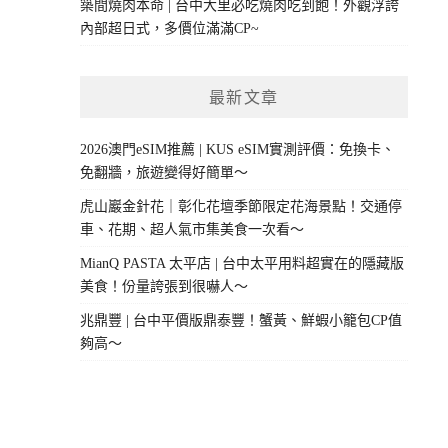
築間燒肉本命 | 台中大里必吃燒肉吃到飽！外觀浮誇
內部超日式，多價位滿滿CP~
最新文章
2026澳門eSIM推薦 | KUS eSIM實測評價：免換卡、
免翻牆，旅遊變得好簡單～
虎山巖金針花｜彰化花壇季節限定花海景點！交通停
車、花期、超人氣市集美食一次看～
MianQ PASTA 太平店 | 台中太平用料超實在的隱藏版
美食！份量誇張到很嚇人～
兆鼎豐 | 台中平價版鼎泰豐！蟹黃、鮮蝦小籠包CP值
夠高～