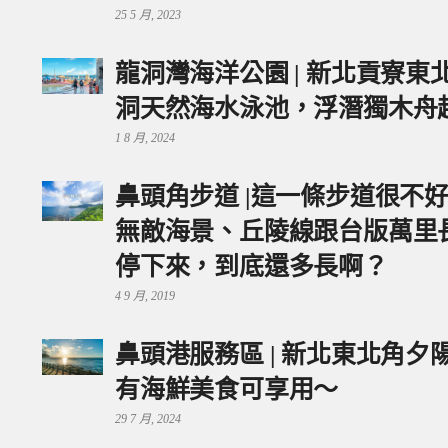
25 5 月, 2023
龍洞灣海洋公園 | 新北貢寮
洞天然海水泳池，浮潛獨木舟
1 8 月, 2024
鼻頭角步道 |這一條步道很不
無敵海景、丘陵線跟台版萬里
停下來，到底還多長啊？
4 9 月, 2019
鼻頭港服務區 | 新北東北角
有海鮮美食可享用～
29 7 月, 2024