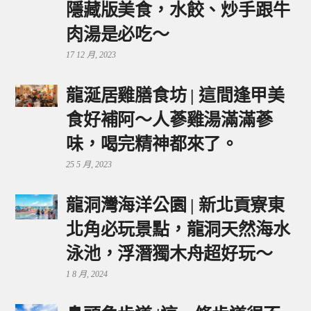
隱藏版美食，水餃、炒手跟牛
肉湯是必吃～
17 12 月, 2023
龍涎居雞膳食坊 | 這間逢甲美
食好補阿～人蔘雞湯滿滿蔘
味，喝完精神都來了。
25 5 月, 2023
龍洞灣海洋公園 | 新北貢寮東
北角必玩景點，龍洞天然海水
泳池，浮潛獨木舟超好玩～
1 8 月, 2024