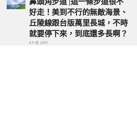
鼻頭角步道 |這一條步道很不
好走！美到不行的無敵海景、
丘陵線跟台版萬里長城，不時
就要停下來，到底還多長啊？
4 9 月, 2019
鼻頭港服務區 | 新北東北角夕
陽美景來這看，還有海鮮美食
可享用～
29 7 月, 2024
流量統計