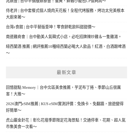
兆鼎豐 | 台中平價版鼎泰豐！蟹黃、鮮蝦小籠包CP值夠高～
侍老井 | 台中套餐式個人燒肉天花板！全程代烤服務，烤功太完美根本
大廚來著～
台灣e食館 | 台中平替版垂坤！零食餅乾飲料甜甜價～
南道雞商會｜台中勤美人氣韓式小店，必吃招牌辣炒雞＆一隻雞湯。
紐西蘭酒 推薦 | 網評推薦10種紐西蘭必喝大人飲品！紅酒、白酒跟啤酒
～
最新文章
回憶甜點 Memory｜台中北區美食推薦，芋泥布丁捲、季節山丘很厲
害！大推～
2026澳門eSIM推薦 | KUS eSIM實測評價：免換卡、免翻牆，旅遊變得
好簡單～
虎山巖金針花｜彰化花壇季節限定花海景點！交通停車、花期、超人氣
市集美食一次看～