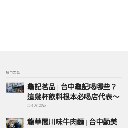
熱門文章
龜記茗品 | 台中龜記喝哪些？
這幾杯飲料根本必喝店代表～
15 4 月, 2025
龍華閣川味牛肉麵 | 台中勤美