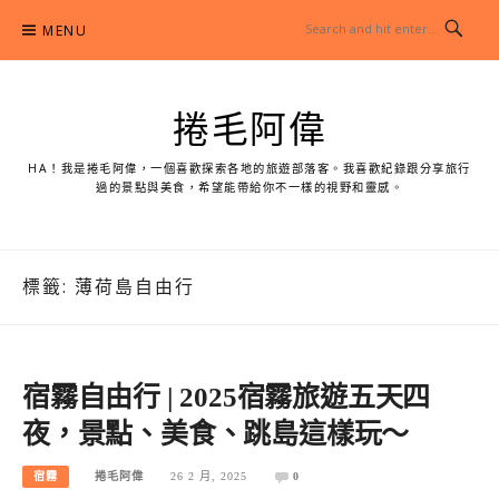
Skip
MENU
to
content
捲毛阿偉
HA！我是捲毛阿偉，一個喜歡探索各地的旅遊部落客。我喜歡紀錄跟分享旅行
過的景點與美食，希望能帶給你不一樣的視野和靈感。
標籤:
薄荷島自由行
宿霧自由行 | 2025宿霧旅遊五天四
夜，景點、美食、跳島這樣玩～
宿霧
捲毛阿偉
26 2 月, 2025
0