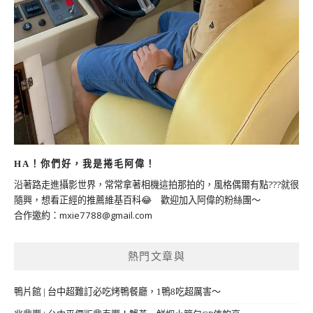
HA！你們好，我是捲毛阿偉！
沿著路走進攝影世界，常常拿著相機這拍那拍的，風格偶爾有點???就很
隨興，想看正經的推薦維基百科😂 歡迎加入阿偉的粉絲團～
合作邀約：
mxie7788@gmail.com
熱門文章與
鴨片館 | 台中超難訂必吃烤鴨餐廳，1鴨8吃超厲害～