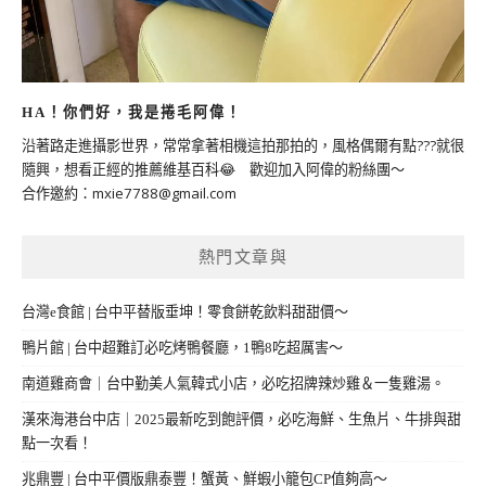
HA！你們好，我是捲毛阿偉！
沿著路走進攝影世界，常常拿著相機這拍那拍的，風格偶爾有點???就很
隨興，想看正經的推薦維基百科😂 歡迎加入阿偉的粉絲團～
合作邀約：
mxie7788@gmail.com
熱門文章與
台灣e食館 | 台中平替版垂坤！零食餅乾飲料甜甜價～
鴨片館 | 台中超難訂必吃烤鴨餐廳，1鴨8吃超厲害～
南道雞商會｜台中勤美人氣韓式小店，必吃招牌辣炒雞＆一隻雞湯。
漢來海港台中店｜2025最新吃到飽評價，必吃海鮮、生魚片、牛排與甜
點一次看！
兆鼎豐 | 台中平價版鼎泰豐！蟹黃、鮮蝦小籠包CP值夠高～