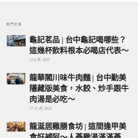
熱門文章
龜記茗品 | 台中龜記喝哪些？
這幾杯飲料根本必喝店代表～
15 4 月, 2025
龍華閣川味牛肉麵 | 台中勤美
隱藏版美食，水餃、炒手跟牛
肉湯是必吃～
17 12 月, 2023
龍涎居雞膳食坊 | 這間逢甲美
食好補阿～人蔘雞湯滿滿蔘