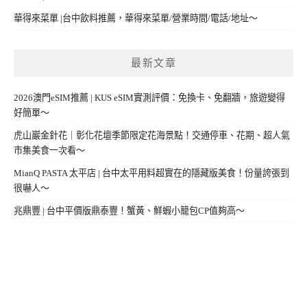
華得來菜單 |台中飲料推薦，華得來菜單/營業時間/電話/地址～
最新文章
2026澳門eSIM推薦 | KUS eSIM實測評價：免換卡、免翻牆，旅遊變得
好簡單～
虎山巖金針花｜彰化花壇季節限定花海景點！交通停車、花期、超人氣
市集美食一次看～
MianQ PASTA 太平店 | 台中太平用料超實在的隱藏版美食！份量誇張到
很嚇人～
兆鼎豐 | 台中平價版鼎泰豐！蟹黃、鮮蝦小籠包CP值夠高～