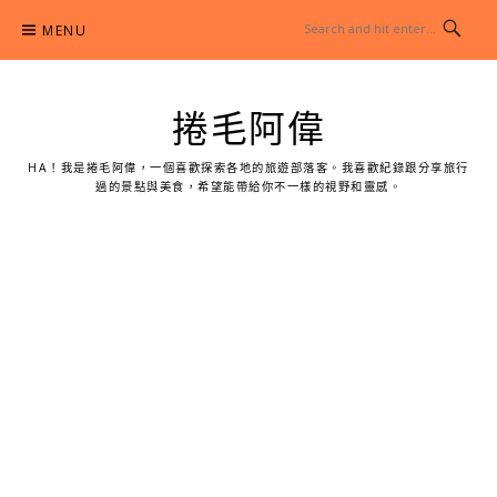
Skip
MENU
to
content
捲毛阿偉
HA！我是捲毛阿偉，一個喜歡探索各地的旅遊部落客。我喜歡紀錄跟分享旅行
過的景點與美食，希望能帶給你不一樣的視野和靈感。