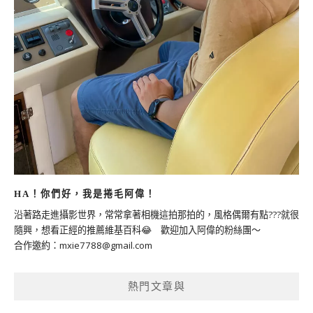
HA！你們好，我是捲毛阿偉！
沿著路走進攝影世界，常常拿著相機這拍那拍的，風格偶爾有點???就很
隨興，想看正經的推薦維基百科😂 歡迎加入阿偉的粉絲團～
合作邀約：
mxie7788@gmail.com
熱門文章與