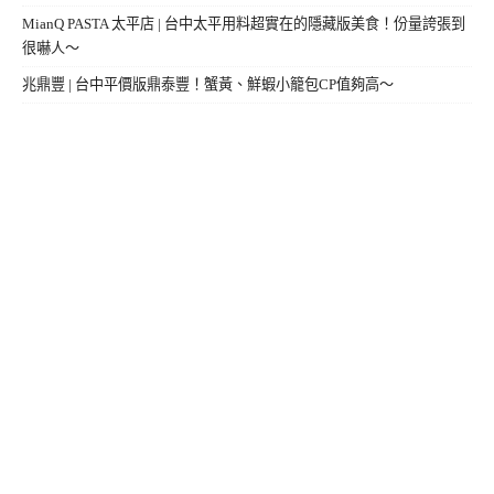
MianQ PASTA 太平店 | 台中太平用料超實在的隱藏版美食！份量誇張到
很嚇人～
兆鼎豐 | 台中平價版鼎泰豐！蟹黃、鮮蝦小籠包CP值夠高～