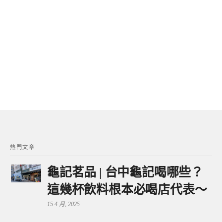
熱門文章
龜記茗品 | 台中龜記喝哪些？
這幾杯飲料根本必喝店代表～
15 4 月, 2025