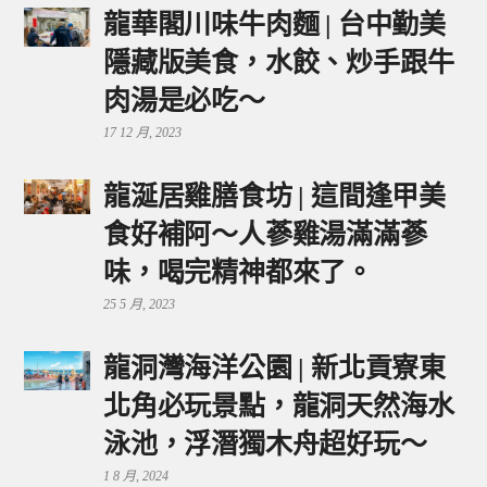
龍華閣川味牛肉麵 | 台中勤美
隱藏版美食，水餃、炒手跟牛
肉湯是必吃～
17 12 月, 2023
龍涎居雞膳食坊 | 這間逢甲美
食好補阿～人蔘雞湯滿滿蔘
味，喝完精神都來了。
25 5 月, 2023
龍洞灣海洋公園 | 新北貢寮東
北角必玩景點，龍洞天然海水
泳池，浮潛獨木舟超好玩～
1 8 月, 2024