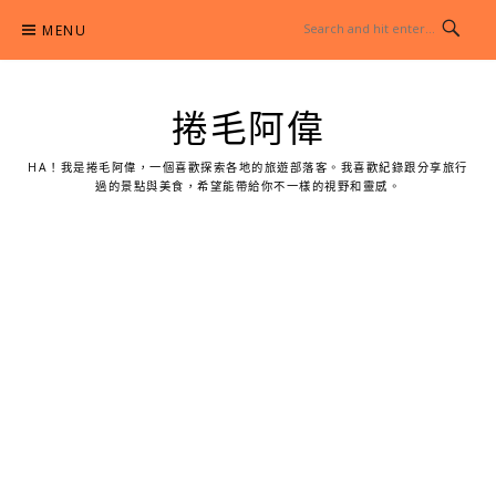
Skip
MENU
to
content
捲毛阿偉
HA！我是捲毛阿偉，一個喜歡探索各地的旅遊部落客。我喜歡紀錄跟分享旅行
過的景點與美食，希望能帶給你不一樣的視野和靈感。