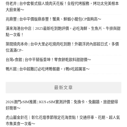
侍老井 | 台中套餐式個人燒肉天花板！全程代烤服務，烤功太完美根本
大廚來著～
兆鼎豐 | 台中平價版鼎泰豐！蟹黃、鮮蝦小籠包CP值夠高～
漢來海港台中店｜2025最新吃到飽評價，必吃海鮮、生魚片、牛排與甜
點一次看！
築間燒肉本命 | 台中大里必吃燒肉吃到飽！外觀浮誇內部超日式，多價
位滿滿CP~
台灣e食館 | 台中平替版垂坤！零食餅乾飲料甜甜價～
鴨片館 | 台中超難訂必吃烤鴨餐廳，1鴨8吃超厲害～
最新文章
2026澳門eSIM推薦 | KUS eSIM實測評價：免換卡、免翻牆，旅遊變得
好簡單～
虎山巖金針花｜彰化花壇季節限定花海景點！交通停車、花期、超人氣
市集美食一次看～