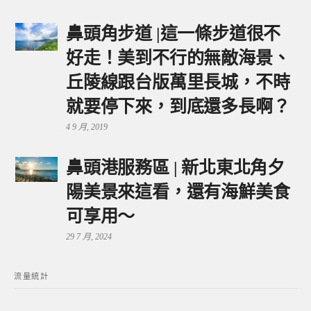
鼻頭角步道 |這一條步道很不
好走！美到不行的無敵海景、
丘陵線跟台版萬里長城，不時
就要停下來，到底還多長啊？
4 9 月, 2019
鼻頭港服務區 | 新北東北角夕
陽美景來這看，還有海鮮美食
可享用～
29 7 月, 2024
流量統計