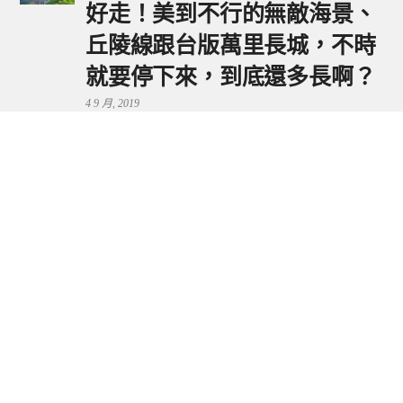
好走！美到不行的無敵海景、
丘陵線跟台版萬里長城，不時
就要停下來，到底還多長啊？
4 9 月, 2019
鼻頭港服務區 | 新北東北角夕
陽美景來這看，還有海鮮美食
可享用～
29 7 月, 2024
流量統計
Copyright © 2026 捲毛阿偉. All Rights Reserved.