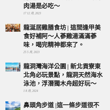
肉湯是必吃～
17 12 月, 2023
龍涎居雞膳食坊 | 這間逢甲美
食好補阿～人蔘雞湯滿滿蔘
味，喝完精神都來了。
25 5 月, 2023
龍洞灣海洋公園 | 新北貢寮東
北角必玩景點，龍洞天然海水
泳池，浮潛獨木舟超好玩～
1 8 月, 2024
鼻頭角步道 |這一條步道很不