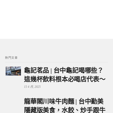
熱門文章
龜記茗品 | 台中龜記喝哪些？
這幾杯飲料根本必喝店代表～
15 4 月, 2025
龍華閣川味牛肉麵 | 台中勤美
隱藏版美食，水餃、炒手跟牛