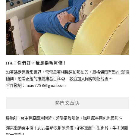
HA！你們好，我是捲毛阿偉！
沿著路走進攝影世界，常常拿著相機這拍那拍的，風格偶爾有點???就很
隨興，想看正經的推薦維基百科😂 歡迎加入阿偉的粉絲團～
合作邀約：
mxie7788@gmail.com
熱門文章與
駿咖啡 | 台中豐原廟東附近，超隱密咖啡館，咖啡厲害麵包也很強～
漢來海港台中店｜2025最新吃到飽評價，必吃海鮮、生魚片、牛排與甜
點一次看！