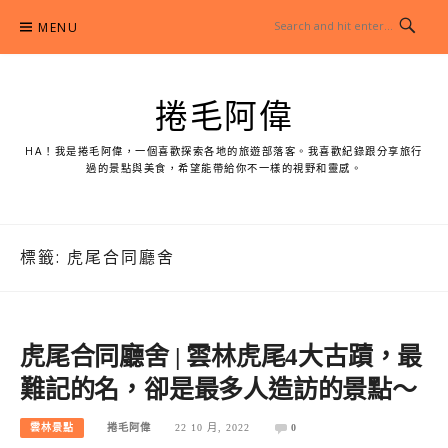
Skip
MENU
to
content
捲毛阿偉
HA！我是捲毛阿偉，一個喜歡探索各地的旅遊部落客。我喜歡紀錄跟分享旅行
過的景點與美食，希望能帶給你不一樣的視野和靈感。
標籤:
虎尾合同廳舍
虎尾合同廳舍 | 雲林虎尾4大古蹟，最
難記的名，卻是最多人造訪的景點～
雲林景點
捲毛阿偉
22 10 月, 2022
0