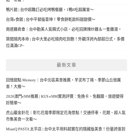
鴨片館 | 台中超難訂必吃烤鴨餐廳，1鴨8吃超厲害～
台灣e食館 | 台中平替版垂坤！零食餅乾飲料甜甜價～
南道雞商會｜台中勤美人氣韓式小店，必吃招牌辣炒雞＆一隻雞湯。
築間燒肉本命 | 台中大里必吃燒肉吃到飽！外觀浮誇內部超日式，多價
位滿滿CP~
最新文章
回憶甜點 Memory｜台中北區美食推薦，芋泥布丁捲、季節山丘很厲
害！大推～
2026澳門eSIM推薦 | KUS eSIM實測評價：免換卡、免翻牆，旅遊變得
好簡單～
虎山巖金針花｜彰化花壇季節限定花海景點！交通停車、花期、超人氣
市集美食一次看～
MianQ PASTA 太平店 | 台中太平用料超實在的隱藏版美食！份量誇張到