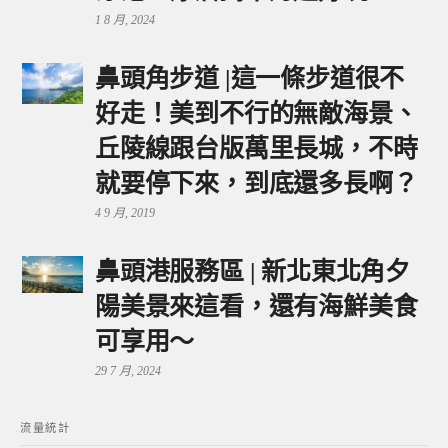
1 8 月, 2024
鼻頭角步道 |這一條步道很不
好走！美到不行的無敵海景、
丘陵線跟台版萬里長城，不時
就要停下來，到底還多長啊？
4 9 月, 2019
鼻頭港服務區 | 新北東北角夕
陽美景來這看，還有海鮮美食
可享用～
29 7 月, 2024
流量統計