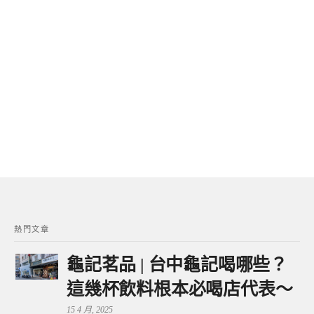
熱門文章
龜記茗品 | 台中龜記喝哪些？
這幾杯飲料根本必喝店代表～
15 4 月, 2025