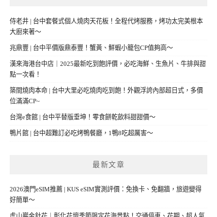
侍老井 | 台中套餐式個人燒肉天花板！全程代烤服務，烤功太完美根本
大廚來著～
兆鼎豐 | 台中平價版鼎泰豐！蟹黃、鮮蝦小籠包CP值夠高～
漢來海港台中店｜2025最新吃到飽評價，必吃海鮮、生魚片、牛排與甜
點一次看！
築間燒肉本命 | 台中大里必吃燒肉吃到飽！外觀浮誇內部超日式，多價
位滿滿CP~
台灣e食館 | 台中平替版垂坤！零食餅乾飲料甜甜價～
鴨片館 | 台中超難訂必吃烤鴨餐廳，1鴨8吃超厲害～
最新文章
2026澳門eSIM推薦 | KUS eSIM實測評價：免換卡、免翻牆，旅遊變得
好簡單～
虎山巖金針花｜彰化花壇季節限定花海景點！交通停車、花期、超人氣