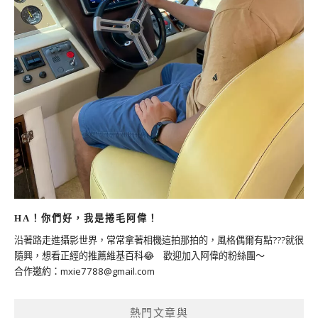
HA！你們好，我是捲毛阿偉！
沿著路走進攝影世界，常常拿著相機這拍那拍的，風格偶爾有點???就很
隨興，想看正經的推薦維基百科😂 歡迎加入阿偉的粉絲團～
合作邀約：
mxie7788@gmail.com
熱門文章與