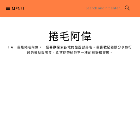
Skip
MENU
to
content
捲毛阿偉
HA！我是捲毛阿偉，一個喜歡探索各地的旅遊部落客。我喜歡紀錄跟分享旅行
過的景點與美食，希望能帶給你不一樣的視野和靈感。