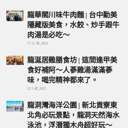
龍華閣川味牛肉麵 | 台中勤美
隱藏版美食，水餃、炒手跟牛
肉湯是必吃～
17 12 月, 2023
龍涎居雞膳食坊 | 這間逢甲美
食好補阿～人蔘雞湯滿滿蔘
味，喝完精神都來了。
25 5 月, 2023
龍洞灣海洋公園 | 新北貢寮東
北角必玩景點，龍洞天然海水
泳池，浮潛獨木舟超好玩～