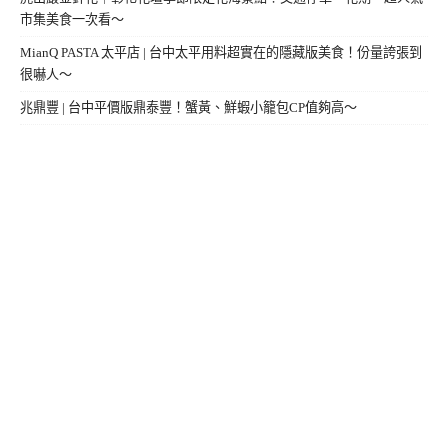
市集美食一次看～
MianQ PASTA 太平店 | 台中太平用料超實在的隱藏版美食！份量誇張到
很嚇人～
兆鼎豐 | 台中平價版鼎泰豐！蟹黃、鮮蝦小籠包CP值夠高～