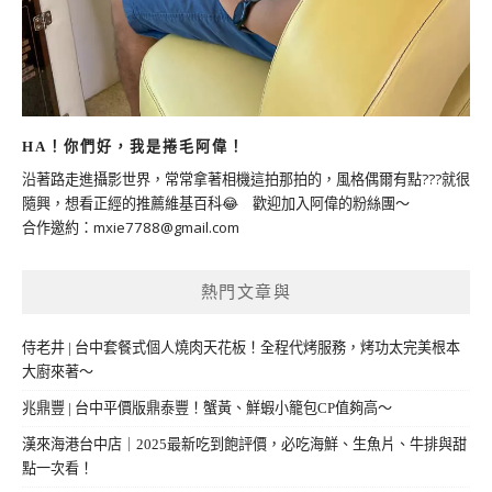
HA！你們好，我是捲毛阿偉！
沿著路走進攝影世界，常常拿著相機這拍那拍的，風格偶爾有點???就很
隨興，想看正經的推薦維基百科😂 歡迎加入阿偉的粉絲團～
合作邀約：
mxie7788@gmail.com
熱門文章與
侍老井 | 台中套餐式個人燒肉天花板！全程代烤服務，烤功太完美根本
大廚來著～
兆鼎豐 | 台中平價版鼎泰豐！蟹黃、鮮蝦小籠包CP值夠高～
漢來海港台中店｜2025最新吃到飽評價，必吃海鮮、生魚片、牛排與甜
點一次看！