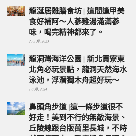
龍涎居雞膳食坊 | 這間逢甲美
食好補阿～人蔘雞湯滿滿蔘
味，喝完精神都來了。
25 5 月, 2023
龍洞灣海洋公園 | 新北貢寮東
北角必玩景點，龍洞天然海水
泳池，浮潛獨木舟超好玩～
1 8 月, 2024
鼻頭角步道 |這一條步道很不
好走！美到不行的無敵海景、
丘陵線跟台版萬里長城，不時