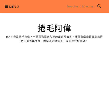
Skip
MENU
to
content
捲毛阿偉
HA！我是捲毛阿偉，一個喜歡探索各地的旅遊部落客。我喜歡紀錄跟分享旅行
過的景點與美食，希望能帶給你不一樣的視野和靈感。