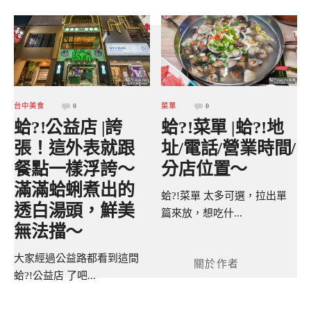
台中美食
0
菜單
0
蛤?!公益店 |誇
蛤?!菜單 |蛤?!地
張！這外表就跟
址/電話/營業時間/
餐點一樣浮誇～
分店位置～
滿滿蛤蜊煮出的
蛤?!菜單 太多可選，拉出單
透白湯頭，鮮美
篇來放，想吃什...
無法擋～
大家經過公益路都看到這間
關於作者
蛤?!公益店 了吧...