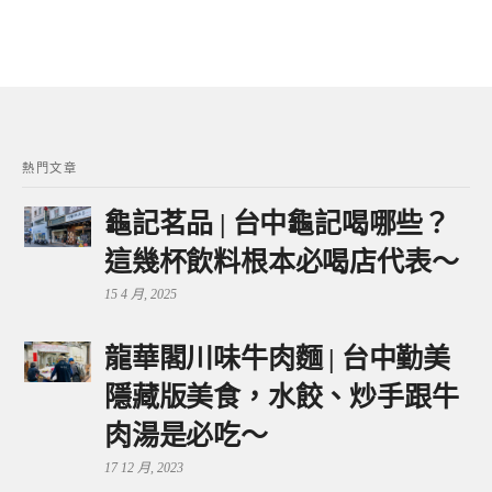
熱門文章
龜記茗品 | 台中龜記喝哪些？
這幾杯飲料根本必喝店代表～
15 4 月, 2025
龍華閣川味牛肉麵 | 台中勤美
隱藏版美食，水餃、炒手跟牛
肉湯是必吃～
17 12 月, 2023