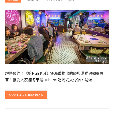
趕快預約！《蛤Huh Pot》煲湯季推出的經典港式湯頭很厲
害！推薦大家補冬來蛤Huh Pot吃粵式大骨鍋，湯頭…
CONTINUE READING