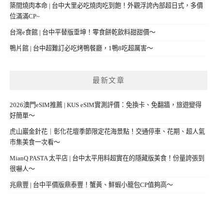
築間燒肉本命 | 台中大里必吃燒肉吃到飽！外觀浮誇內部超日式，多價
位滿滿CP~
台灣e食館 | 台中平替版垂坤！零食餅乾飲料甜甜價～
鴨片館 | 台中超難訂必吃烤鴨餐廳，1鴨8吃超厲害～
最新文章
2026澳門eSIM推薦 | KUS eSIM實測評價：免換卡、免翻牆，旅遊變得
好簡單～
虎山巖金針花｜彰化花壇季節限定花海景點！交通停車、花期、超人氣
市集美食一次看～
MianQ PASTA 太平店 | 台中太平用料超實在的隱藏版美食！份量誇張到
很嚇人～
兆鼎豐 | 台中平價版鼎泰豐！蟹黃、鮮蝦小籠包CP值夠高～