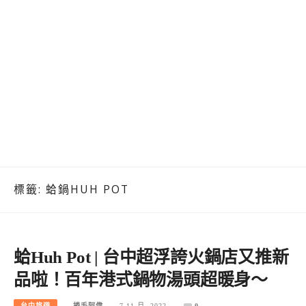
標籤:
蛤鍋HUH POT
蛤Huh Pot | 台中超浮誇火鍋店又推新
品啦！百年港式鍋物湯頭超暖身～
台中旅遊
捲毛阿偉
7 11 月, 2022
0