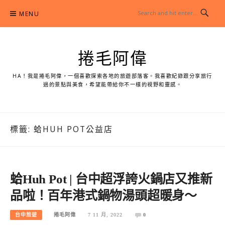
Skip
MENU
to
content
捲毛阿偉
HA！我是捲毛阿偉，一個喜歡探索各地的旅遊部落客。我喜歡紀錄跟分享旅行
過的景點與美食，希望能帶給你不一樣的視野和靈感。
標籤:
蛤HUH POT公益店
蛤Huh Pot | 台中超浮誇火鍋店又推新
品啦！百年港式鍋物湯頭超暖身～
台中旅遊
捲毛阿偉
7 11 月, 2022
0