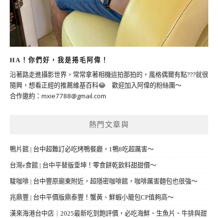
HA！你們好，我是捲毛阿偉！
沿著路走進攝影世界，常常拿著相機這拍那拍的，風格偶爾有點???就很
隨興，想看正經的推薦維基百科😂 歡迎加入阿偉的粉絲團～
合作邀約：
mxie7788@gmail.com
熱門文章與
鴨片館 | 台中超難訂必吃烤鴨餐廳，1鴨8吃超厲害～
台灣e食館 | 台中平替版垂坤！零食餅乾飲料甜甜價～
駿咖啡 | 台中豐原廟東附近，超隱密咖啡館，咖啡厲害麵包也很強～
兆鼎豐 | 台中平價版鼎泰豐！蟹黃、鮮蝦小籠包CP值夠高～
漢來海港台中店｜2025最新吃到飽評價，必吃海鮮、生魚片、牛排與甜