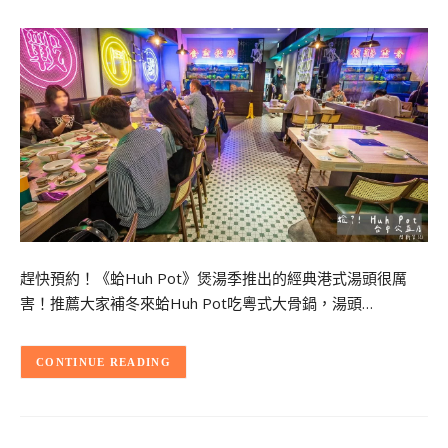
趕快預約！《蛤Huh Pot》煲湯季推出的經典港式湯頭很厲
害！推薦大家補冬來蛤Huh Pot吃粵式大骨鍋，湯頭…
CONTINUE READING