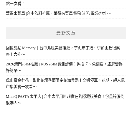
點一次看！
華得來菜單 |台中飲料推薦，華得來菜單/營業時間/電話/地址～
最新文章
回憶甜點 Memory｜台中北區美食推薦，芋泥布丁捲、季節山丘很厲
害！大推～
2026澳門eSIM推薦 | KUS eSIM實測評價：免換卡、免翻牆，旅遊變得
好簡單～
虎山巖金針花｜彰化花壇季節限定花海景點！交通停車、花期、超人氣
市集美食一次看～
MianQ PASTA 太平店 | 台中太平用料超實在的隱藏版美食！份量誇張到
很嚇人～