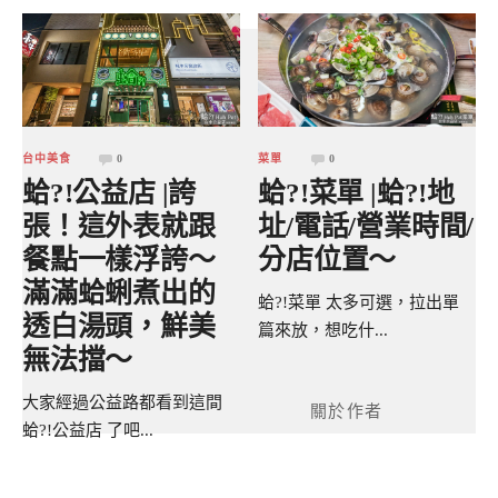
台中美食
0
菜單
0
蛤?!公益店 |誇
蛤?!菜單 |蛤?!地
張！這外表就跟
址/電話/營業時間/
餐點一樣浮誇～
分店位置～
滿滿蛤蜊煮出的
蛤?!菜單 太多可選，拉出單
透白湯頭，鮮美
篇來放，想吃什...
無法擋～
大家經過公益路都看到這間
關於作者
蛤?!公益店 了吧...