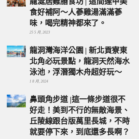
龍涎居雞膳食坊 | 這間逢甲美
食好補阿～人蔘雞湯滿滿蔘
味，喝完精神都來了。
25 5 月, 2023
龍洞灣海洋公園 | 新北貢寮東
北角必玩景點，龍洞天然海水
泳池，浮潛獨木舟超好玩～
1 8 月, 2024
鼻頭角步道 |這一條步道很不
好走！美到不行的無敵海景、
丘陵線跟台版萬里長城，不時
就要停下來，到底還多長啊？