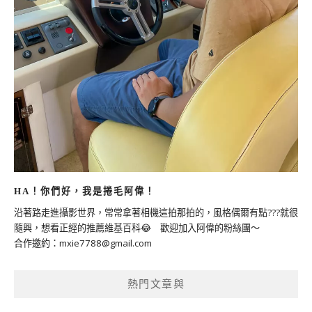
HA！你們好，我是捲毛阿偉！
沿著路走進攝影世界，常常拿著相機這拍那拍的，風格偶爾有點???就很
隨興，想看正經的推薦維基百科😂 歡迎加入阿偉的粉絲團～
合作邀約：
mxie7788@gmail.com
熱門文章與