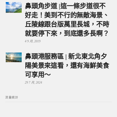
鼻頭角步道 |這一條步道很不
好走！美到不行的無敵海景、
丘陵線跟台版萬里長城，不時
就要停下來，到底還多長啊？
4 9 月, 2019
鼻頭港服務區 | 新北東北角夕
陽美景來這看，還有海鮮美食
可享用～
29 7 月, 2024
流量統計