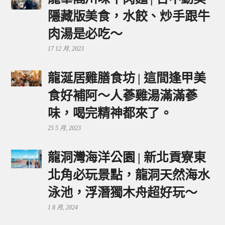
隱藏版美食，水餃、炒手跟牛
肉湯是必吃～
17 12 月, 2023
龍涎居雞膳食坊 | 這間逢甲美
食好補阿～人蔘雞湯滿滿蔘
味，喝完精神都來了。
25 5 月, 2023
龍洞灣海洋公園 | 新北貢寮東
北角必玩景點，龍洞天然海水
泳池，浮潛獨木舟超好玩～
1 8 月, 2024