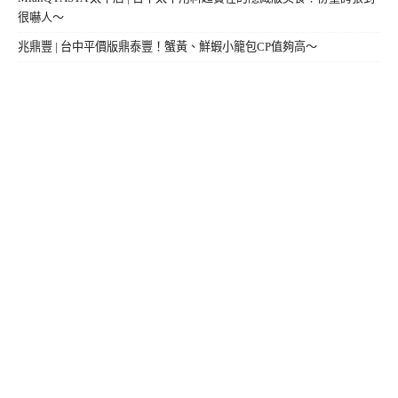
很嚇人～
兆鼎豐 | 台中平價版鼎泰豐！蟹黃、鮮蝦小籠包CP值夠高～