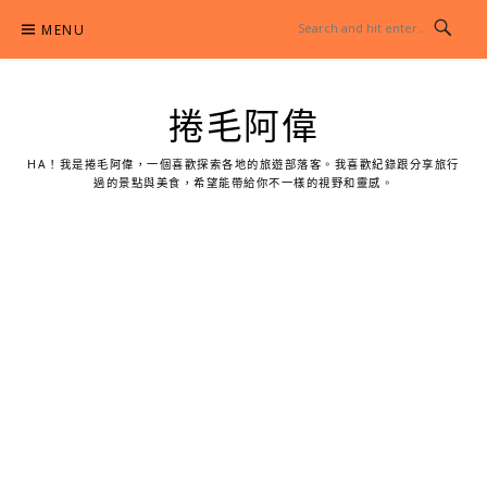
Skip
MENU
to
content
捲毛阿偉
HA！我是捲毛阿偉，一個喜歡探索各地的旅遊部落客。我喜歡紀錄跟分享旅行
過的景點與美食，希望能帶給你不一樣的視野和靈感。