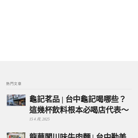
熱門文章
龜記茗品 | 台中龜記喝哪些？
這幾杯飲料根本必喝店代表～
15 4 月, 2025
龍華閣川味牛肉麵 | 台中勤美