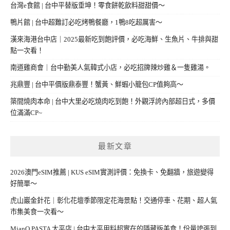
台灣e食館 | 台中平替版垂坤！零食餅乾飲料甜甜價～
鴨片館 | 台中超難訂必吃烤鴨餐廳，1鴨8吃超厲害～
漢來海港台中店｜2025最新吃到飽評價，必吃海鮮、生魚片、牛排與甜
點一次看！
南道雞商會｜台中勤美人氣韓式小店，必吃招牌辣炒雞＆一隻雞湯。
兆鼎豐 | 台中平價版鼎泰豐！蟹黃、鮮蝦小籠包CP值夠高～
築間燒肉本命 | 台中大里必吃燒肉吃到飽！外觀浮誇內部超日式，多價
位滿滿CP~
最新文章
2026澳門eSIM推薦 | KUS eSIM實測評價：免換卡、免翻牆，旅遊變得
好簡單～
虎山巖金針花｜彰化花壇季節限定花海景點！交通停車、花期、超人氣
市集美食一次看～
MianQ PASTA 太平店 | 台中太平用料超實在的隱藏版美食！份量誇張到