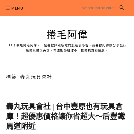
Skip
MENU
to
content
捲毛阿偉
HA！我是捲毛阿偉，一個喜歡探索各地的旅遊部落客。我喜歡紀錄跟分享旅行
過的景點與美食，希望能帶給你不一樣的視野和靈感。
標籤:
轟丸玩具會社
轟丸玩具會社 | 台中豐原也有玩具倉
庫！超優惠價格讓你省超大～后豐鐵
馬道附近