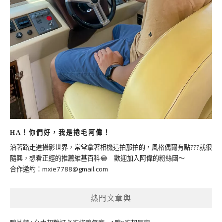
HA！你們好，我是捲毛阿偉！
沿著路走進攝影世界，常常拿著相機這拍那拍的，風格偶爾有點???就很
隨興，想看正經的推薦維基百科😂 歡迎加入阿偉的粉絲團～
合作邀約：
mxie7788@gmail.com
熱門文章與