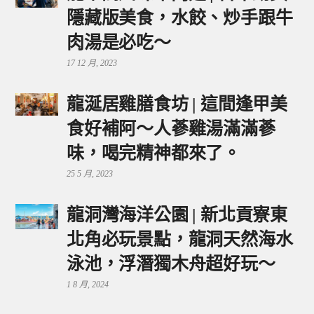
隱藏版美食，水餃、炒手跟牛
肉湯是必吃～
17 12 月, 2023
龍涎居雞膳食坊 | 這間逢甲美
食好補阿～人蔘雞湯滿滿蔘
味，喝完精神都來了。
25 5 月, 2023
龍洞灣海洋公園 | 新北貢寮東
北角必玩景點，龍洞天然海水
泳池，浮潛獨木舟超好玩～
1 8 月, 2024