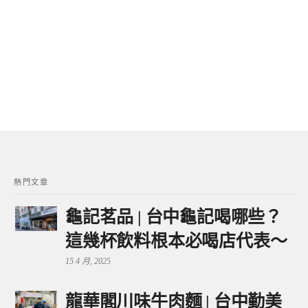
熱門文章
龜記茗品 | 台中龜記喝哪些？
這幾杯飲料根本必喝店代表～
15 4 月, 2025
龍華閣川味牛肉麵 | 台中勤美