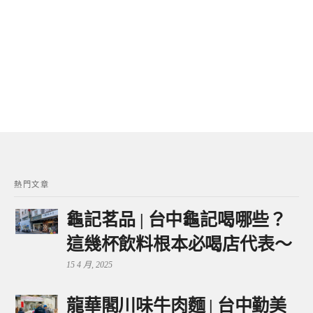
熱門文章
龜記茗品 | 台中龜記喝哪些？
這幾杯飲料根本必喝店代表～
15 4 月, 2025
龍華閣川味牛肉麵 | 台中勤美