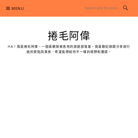
Skip
MENU
to
content
捲毛阿偉
HA！我是捲毛阿偉，一個喜歡探索各地的旅遊部落客。我喜歡紀錄跟分享旅行
過的景點與美食，希望能帶給你不一樣的視野和靈感。