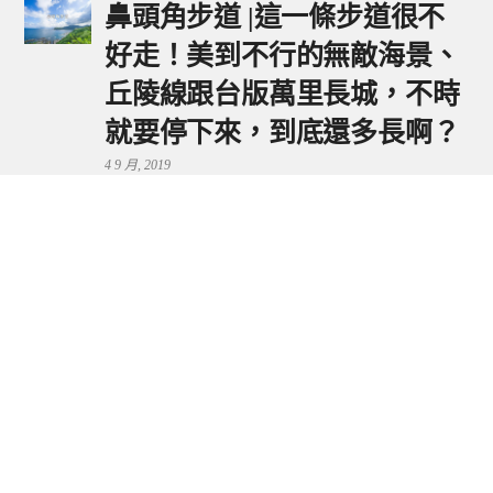
鼻頭角步道 |這一條步道很不
好走！美到不行的無敵海景、
丘陵線跟台版萬里長城，不時
就要停下來，到底還多長啊？
4 9 月, 2019
鼻頭港服務區 | 新北東北角夕
陽美景來這看，還有海鮮美食
可享用～
29 7 月, 2024
流量統計