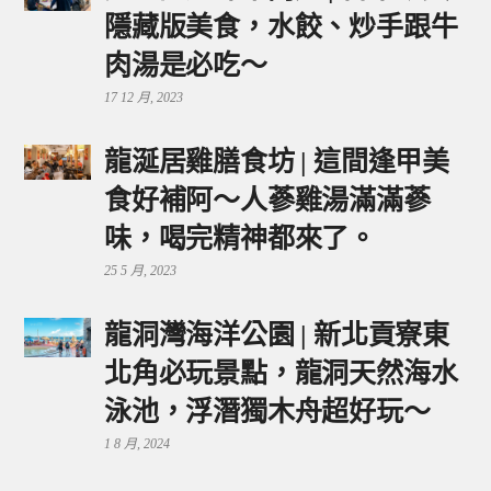
隱藏版美食，水餃、炒手跟牛
肉湯是必吃～
17 12 月, 2023
龍涎居雞膳食坊 | 這間逢甲美
食好補阿～人蔘雞湯滿滿蔘
味，喝完精神都來了。
25 5 月, 2023
龍洞灣海洋公園 | 新北貢寮東
北角必玩景點，龍洞天然海水
泳池，浮潛獨木舟超好玩～
1 8 月, 2024