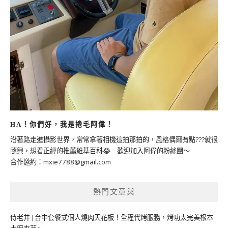
HA！你們好，我是捲毛阿偉！
沿著路走進攝影世界，常常拿著相機這拍那拍的，風格偶爾有點???就很
隨興，想看正經的推薦維基百科😂 歡迎加入阿偉的粉絲團～
合作邀約：
mxie7788@gmail.com
熱門文章與
侍老井 | 台中套餐式個人燒肉天花板！全程代烤服務，烤功太完美根本