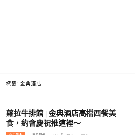
標籤:
金典酒店
蘿拉牛排館 | 金典酒店高檔西餐美
食，約會慶祝推這裡～
台中美食
捲毛阿偉
31 5 月, 2023
0