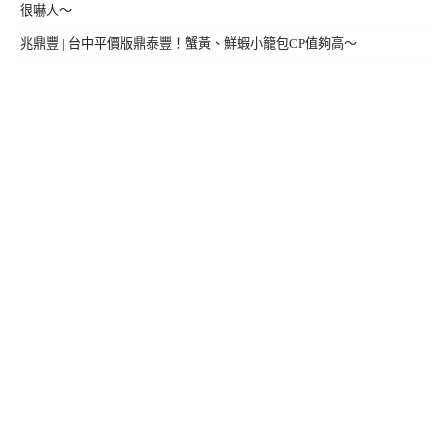
很嚇人～
兆鼎豐 | 台中平價版鼎泰豐！蟹黃、鮮蝦小籠包CP值夠高～