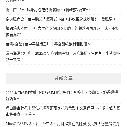
大廚來著～
鴨片館 | 台中超難訂必吃烤鴨餐廳，1鴨8吃超厲害～
南道雞商會｜台中勤美人氣韓式小店，必吃招牌辣炒雞＆一隻雞湯。
築間燒肉本命 | 台中大里必吃燒肉吃到飽！外觀浮誇內部超日式，多價
位滿滿CP~
台灣e食館 | 台中平替版垂坤！零食餅乾飲料甜甜價～
漢來海港台中店｜2025最新吃到飽評價，必吃海鮮、生魚片、牛排與甜
點一次看！
最新文章
2026澳門eSIM推薦 | KUS eSIM實測評價：免換卡、免翻牆，旅遊變得
好簡單～
虎山巖金針花｜彰化花壇季節限定花海景點！交通停車、花期、超人氣
市集美食一次看～
MianQ PASTA 太平店 | 台中太平用料超實在的隱藏版美食！份量誇張到