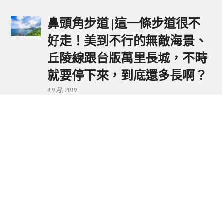
鼻頭角步道 |這一條步道很不
好走！美到不行的無敵海景、
丘陵線跟台版萬里長城，不時
就要停下來，到底還多長啊？
4 9 月, 2019
鼻頭港服務區 | 新北東北角夕
陽美景來這看，還有海鮮美食
可享用～
29 7 月, 2024
流量統計