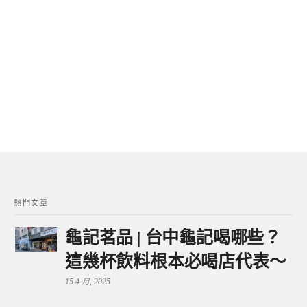
熱門文章
龜記茗品 | 台中龜記喝哪些？
這幾杯飲料根本必喝店代表～
15 4 月, 2025