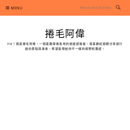
Skip
MENU
to
content
捲毛阿偉
HA！我是捲毛阿偉，一個喜歡探索各地的旅遊部落客。我喜歡紀錄跟分享旅行
過的景點與美食，希望能帶給你不一樣的視野和靈感。