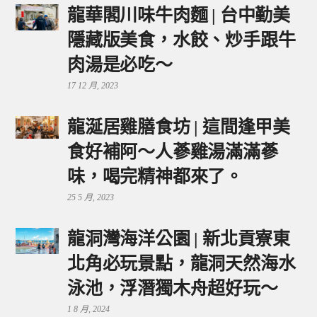
龍華閣川味牛肉麵 | 台中勤美
隱藏版美食，水餃、炒手跟牛
肉湯是必吃～
17 12 月, 2023
龍涎居雞膳食坊 | 這間逢甲美
食好補阿～人蔘雞湯滿滿蔘
味，喝完精神都來了。
25 5 月, 2023
龍洞灣海洋公園 | 新北貢寮東
北角必玩景點，龍洞天然海水
泳池，浮潛獨木舟超好玩～
1 8 月, 2024