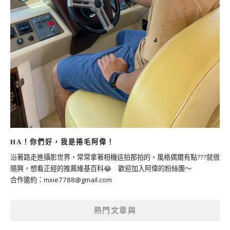
HA！你們好，我是捲毛阿偉！
沿著路走進攝影世界，常常拿著相機這拍那拍的，風格偶爾有點???就很
隨興，想看正經的推薦維基百科😂 歡迎加入阿偉的粉絲團～
合作邀約：
mxie7788@gmail.com
熱門文章與