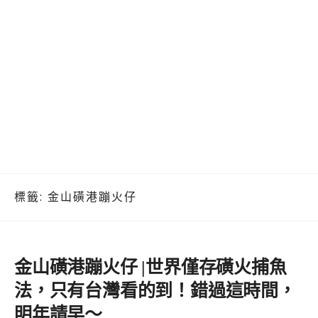
標籤:
金山磺港蹦火仔
金山磺港蹦火仔 |世界僅存磺火捕魚
法，只有台灣看的到！錯過這時間，
明年請早～