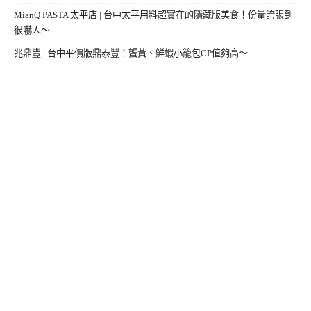
MianQ PASTA 太平店 | 台中太平用料超實在的隱藏版美食！份量誇張到
很嚇人～
兆鼎豐 | 台中平價版鼎泰豐！蟹黃、鮮蝦小籠包CP值夠高～