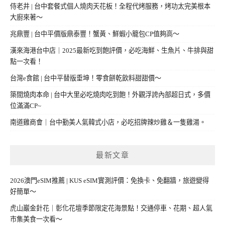
侍老井 | 台中套餐式個人燒肉天花板！全程代烤服務，烤功太完美根本
大廚來著～
兆鼎豐 | 台中平價版鼎泰豐！蟹黃、鮮蝦小籠包CP值夠高～
漢來海港台中店｜2025最新吃到飽評價，必吃海鮮、生魚片、牛排與甜
點一次看！
台灣e食館 | 台中平替版垂坤！零食餅乾飲料甜甜價～
築間燒肉本命 | 台中大里必吃燒肉吃到飽！外觀浮誇內部超日式，多價
位滿滿CP~
南道雞商會｜台中勤美人氣韓式小店，必吃招牌辣炒雞＆一隻雞湯。
最新文章
2026澳門eSIM推薦 | KUS eSIM實測評價：免換卡、免翻牆，旅遊變得
好簡單～
虎山巖金針花｜彰化花壇季節限定花海景點！交通停車、花期、超人氣
市集美食一次看～