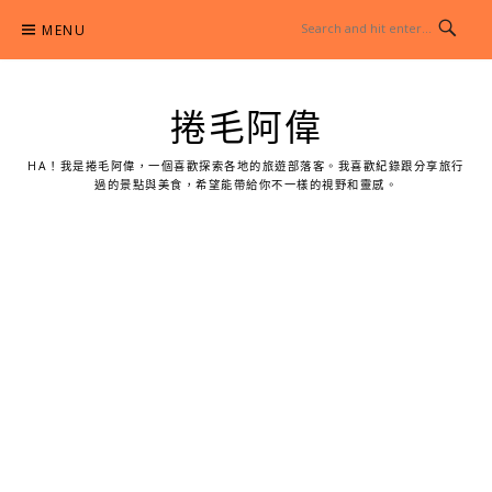
Skip
MENU
to
content
捲毛阿偉
HA！我是捲毛阿偉，一個喜歡探索各地的旅遊部落客。我喜歡紀錄跟分享旅行
過的景點與美食，希望能帶給你不一樣的視野和靈感。