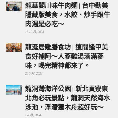
龍華閣川味牛肉麵 | 台中勤美
隱藏版美食，水餃、炒手跟牛
肉湯是必吃～
17 12 月, 2023
龍涎居雞膳食坊 | 這間逢甲美
食好補阿～人蔘雞湯滿滿蔘
味，喝完精神都來了。
25 5 月, 2023
龍洞灣海洋公園 | 新北貢寮東
北角必玩景點，龍洞天然海水
泳池，浮潛獨木舟超好玩～
1 8 月, 2024