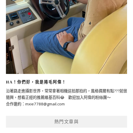
HA！你們好，我是捲毛阿偉！
沿著路走進攝影世界，常常拿著相機這拍那拍的，風格偶爾有點???就很
隨興，想看正經的推薦維基百科😂 歡迎加入阿偉的粉絲團～
合作邀約：
mxie7788@gmail.com
熱門文章與