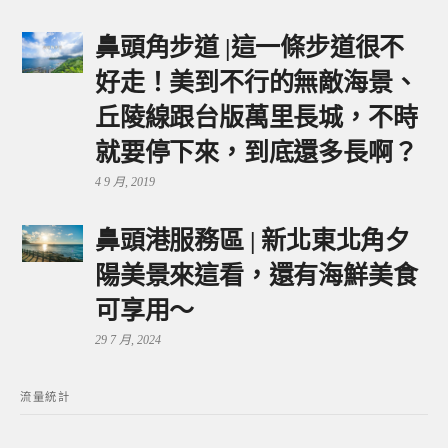
鼻頭角步道 |這一條步道很不
好走！美到不行的無敵海景、
丘陵線跟台版萬里長城，不時
就要停下來，到底還多長啊？
4 9 月, 2019
鼻頭港服務區 | 新北東北角夕
陽美景來這看，還有海鮮美食
可享用～
29 7 月, 2024
流量統計