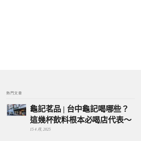
熱門文章
龜記茗品 | 台中龜記喝哪些？
這幾杯飲料根本必喝店代表～
15 4 月, 2025