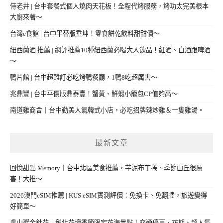
侍老井 | 台中套餐式個人燒肉天花板！全程代烤服務，烤功太完美根本
大廚來著～
台灣e食館 | 台中平替版垂坤！零食餅乾飲料甜甜價～
紐西蘭酒 推薦 | 網評推薦10種紐西蘭必喝大人飲品！紅酒、白酒跟啤酒
～
鴨片館 | 台中超難訂必吃烤鴨餐廳，1鴨8吃超厲害～
兆鼎豐 | 台中平價版鼎泰豐！蟹黃、鮮蝦小籠包CP值夠高～
南道雞商會｜台中勤美人氣韓式小店，必吃招牌辣炒雞＆一隻雞湯。
最新文章
回憶甜點 Memory｜台中北區美食推薦，芋泥布丁捲、季節山丘很厲
害！大推～
2026澳門eSIM推薦 | KUS eSIM實測評價：免換卡、免翻牆，旅遊變得
好簡單～
虎山巖金針花｜彰化花壇季節限定花海景點！交通停車、花期、超人氣