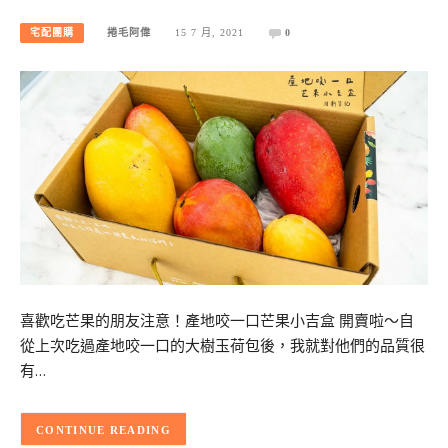
宅配團購
捲毛阿偉
15 7 月, 2021
0
喜歡吃芒果的朋友注意！產地咬一口芒果小吉盒 開賣啦～自
從上次吃過產地咬一口的大樹玉荷包後，我就對他們的品質很
有…
CONTINUE READING