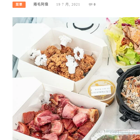
捲毛阿偉
19 7 月, 2021
0
菜單