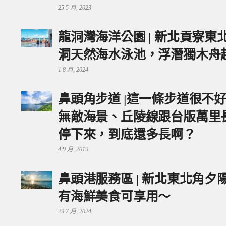
25 5 月, 2023
龍洞灣海洋公園 | 新北貢寮
洞天然海水泳池，浮潛獨木舟
1 8 月, 2024
鼻頭角步道 |這一條步道很不
無敵海景、丘陵線跟台版萬里
停下來，到底還多長啊？
4 9 月, 2019
鼻頭港服務區 | 新北東北角
有海鮮美食可享用～
29 7 月, 2024