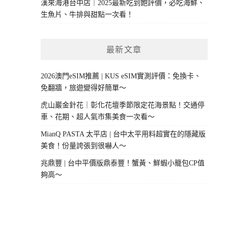
漢來海港台中店｜2025最新吃到飽評價，必吃海鮮、
生魚片、牛排與甜點一次看！
最新文章
2026澳門eSIM推薦 | KUS eSIM實測評價：免換卡、
免翻牆，旅遊變得好簡單～
虎山巖金針花｜彰化花壇季節限定花海景點！交通停
車、花期、超人氣市集美食一次看～
MianQ PASTA 太平店 | 台中太平用料超實在的隱藏版
美食！份量誇張到很嚇人～
兆鼎豐 | 台中平價版鼎泰豐！蟹黃、鮮蝦小籠包CP值
夠高～