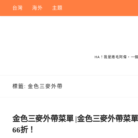
Skip
台灣
海外
主題
to
content
HA！我是捲毛阿偉，一
標籤:
金色三麥外帶
金色三麥外帶菜單 |金色三麥外帶菜單
66折！