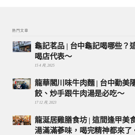
熱門文章
龜記茗品 | 台中龜記喝哪些
喝店代表～
15 4 月, 2025
龍華閣川味牛肉麵 | 台中勤
餃、炒手跟牛肉湯是必吃～
17 12 月, 2023
龍涎居雞膳食坊 | 這間逢甲
湯滿滿蔘味，喝完精神都來了