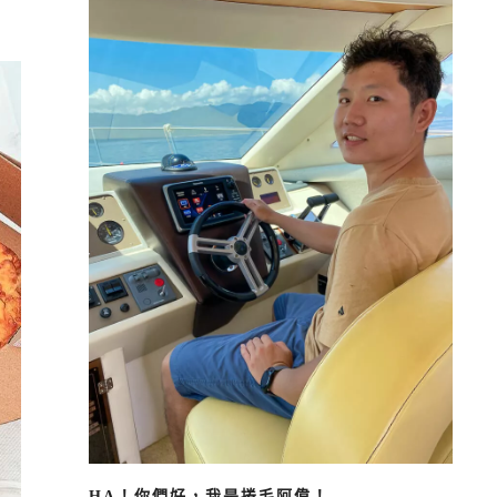
HA！你們好，我是捲毛阿偉！