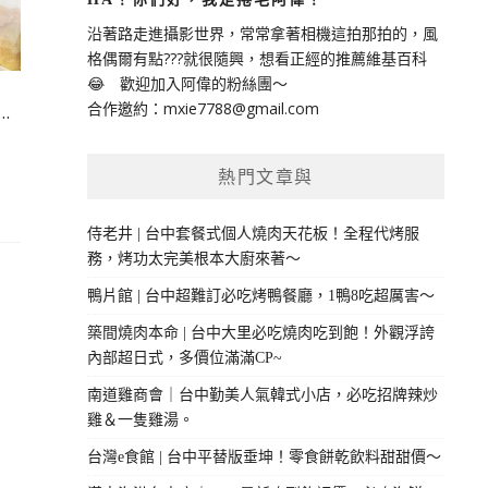
沿著路走進攝影世界，常常拿著相機這拍那拍的，風
格偶爾有點???就很隨興，想看正經的推薦維基百科
😂 歡迎加入阿偉的粉絲團～
合作邀約：
mxie7788@gmail.com
…
熱門文章與
侍老井 | 台中套餐式個人燒肉天花板！全程代烤服
務，烤功太完美根本大廚來著～
鴨片館 | 台中超難訂必吃烤鴨餐廳，1鴨8吃超厲害～
築間燒肉本命 | 台中大里必吃燒肉吃到飽！外觀浮誇
內部超日式，多價位滿滿CP~
南道雞商會｜台中勤美人氣韓式小店，必吃招牌辣炒
雞＆一隻雞湯。
台灣e食館 | 台中平替版垂坤！零食餅乾飲料甜甜價～