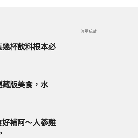
流量統計
？這幾杯飲料根本必
美隱藏版美食，水
美食好補阿～人蔘雞
。