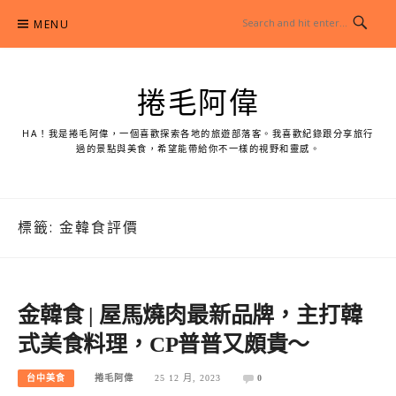
Skip
MENU
to
content
捲毛阿偉
HA！我是捲毛阿偉，一個喜歡探索各地的旅遊部落客。我喜歡紀錄跟分享旅行
過的景點與美食，希望能帶給你不一樣的視野和靈感。
標籤:
金韓食評價
金韓食 | 屋馬燒肉最新品牌，主打韓
式美食料理，CP普普又頗貴～
台中美食
捲毛阿偉
25 12 月, 2023
0