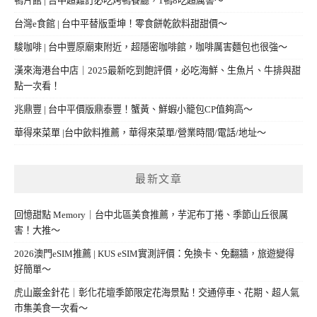
鴨片館 | 台中超難訂必吃烤鴨餐廳，1鴨8吃超厲害～
台灣e食館 | 台中平替版垂坤！零食餅乾飲料甜甜價～
駿咖啡 | 台中豐原廟東附近，超隱密咖啡館，咖啡厲害麵包也很強～
漢來海港台中店｜2025最新吃到飽評價，必吃海鮮、生魚片、牛排與甜
點一次看！
兆鼎豐 | 台中平價版鼎泰豐！蟹黃、鮮蝦小籠包CP值夠高～
華得來菜單 |台中飲料推薦，華得來菜單/營業時間/電話/地址～
最新文章
回憶甜點 Memory｜台中北區美食推薦，芋泥布丁捲、季節山丘很厲
害！大推～
2026澳門eSIM推薦 | KUS eSIM實測評價：免換卡、免翻牆，旅遊變得
好簡單～
虎山巖金針花｜彰化花壇季節限定花海景點！交通停車、花期、超人氣
市集美食一次看～