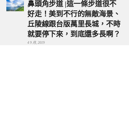
鼻頭角步道 |這一條步道很不
好走！美到不行的無敵海景、
丘陵線跟台版萬里長城，不時
就要停下來，到底還多長啊？
4 9 月, 2019
鼻頭港服務區 | 新北東北角夕
陽美景來這看，還有海鮮美食
可享用～
29 7 月, 2024
流量統計