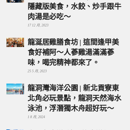
隱藏版美食，水餃、炒手跟牛
肉湯是必吃～
17 12 月, 2023
龍涎居雞膳食坊 | 這間逢甲美
食好補阿～人蔘雞湯滿滿蔘
味，喝完精神都來了。
25 5 月, 2023
龍洞灣海洋公園 | 新北貢寮東
北角必玩景點，龍洞天然海水
泳池，浮潛獨木舟超好玩～
1 8 月, 2024