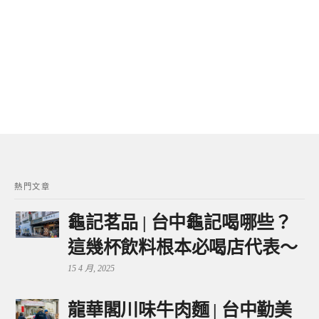
熱門文章
龜記茗品 | 台中龜記喝哪些？
這幾杯飲料根本必喝店代表～
15 4 月, 2025
龍華閣川味牛肉麵 | 台中勤美