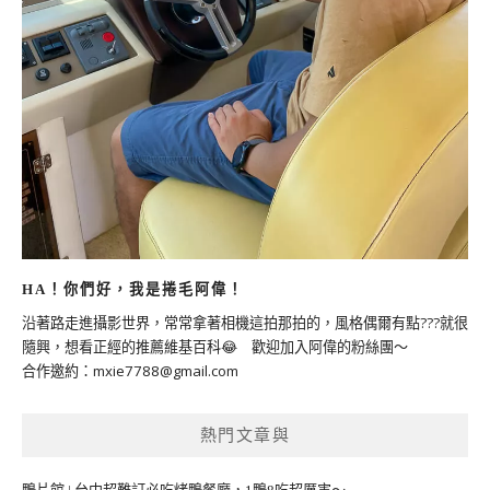
HA！你們好，我是捲毛阿偉！
沿著路走進攝影世界，常常拿著相機這拍那拍的，風格偶爾有點???就很
隨興，想看正經的推薦維基百科😂 歡迎加入阿偉的粉絲團～
合作邀約：
mxie7788@gmail.com
熱門文章與