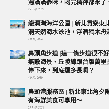
湯滿滿蔘味，喝完精神都來了
25 5 月, 2023
龍洞灣海洋公園 | 新北貢寮
洞天然海水泳池，浮潛獨木舟
1 8 月, 2024
鼻頭角步道 |這一條步道很不
無敵海景、丘陵線跟台版萬里
停下來，到底還多長啊？
4 9 月, 2019
鼻頭港服務區 | 新北東北角
有海鮮美食可享用～
29 7 月, 2024