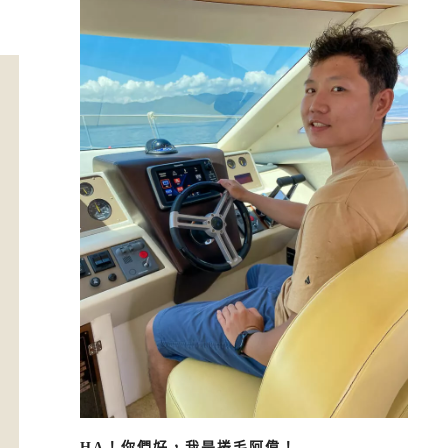
HA！你們好，我是捲毛阿偉！