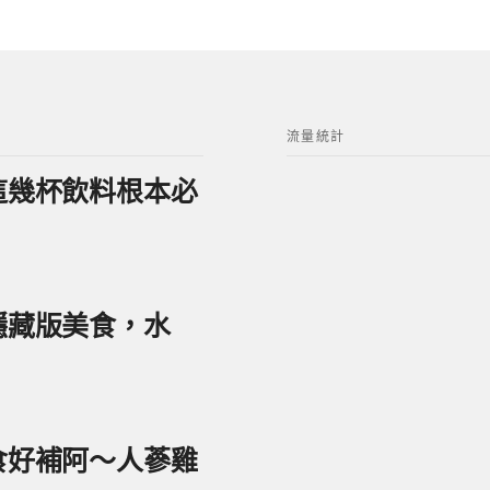
流量統計
？這幾杯飲料根本必
美隱藏版美食，水
美食好補阿～人蔘雞