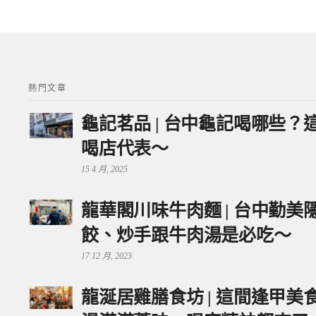
熱門文章
龜記茗品 | 台中龜記喝哪些
喝店代表～
15 4 月, 2025
龍華閣川味牛肉麵 | 台中勤
餃、炒手跟牛肉湯是必吃～
17 12 月, 2023
龍涎居雞膳食坊 | 這間逢甲