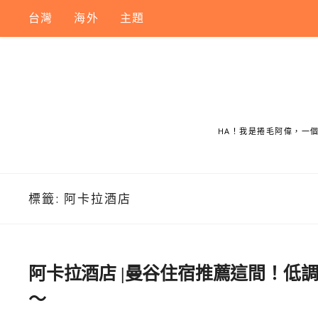
Skip
台灣
海外
主題
to
content
HA！我是捲毛阿偉，一
標籤:
阿卡拉酒店
阿卡拉酒店 |曼谷住宿推薦這間！低
～