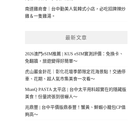
南道雞商會｜台中勤美人氣韓式小店，必吃招牌辣炒
雞＆一隻雞湯。
最新文章
2026澳門eSIM推薦 | KUS eSIM實測評價：免換卡、
免翻牆，旅遊變得好簡單～
虎山巖金針花｜彰化花壇季節限定花海景點！交通停
車、花期、超人氣市集美食一次看～
MianQ PASTA 太平店 | 台中太平用料超實在的隱藏版
美食！份量誇張到很嚇人～
兆鼎豐 | 台中平價版鼎泰豐！蟹黃、鮮蝦小籠包CP值
夠高～