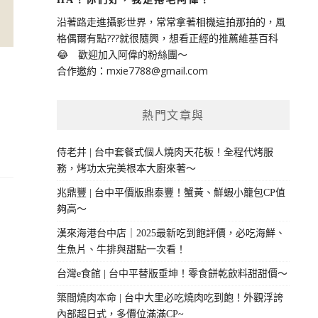
沿著路走進攝影世界，常常拿著相機這拍那拍的，風
格偶爾有點???就很隨興，想看正經的推薦維基百科
😂 歡迎加入阿偉的粉絲團～
合作邀約：
mxie7788@gmail.com
熱門文章與
侍老井 | 台中套餐式個人燒肉天花板！全程代烤服
務，烤功太完美根本大廚來著～
兆鼎豐 | 台中平價版鼎泰豐！蟹黃、鮮蝦小籠包CP值
夠高～
漢來海港台中店｜2025最新吃到飽評價，必吃海鮮、
生魚片、牛排與甜點一次看！
台灣e食館 | 台中平替版垂坤！零食餅乾飲料甜甜價～
築間燒肉本命 | 台中大里必吃燒肉吃到飽！外觀浮誇
內部超日式，多價位滿滿CP~