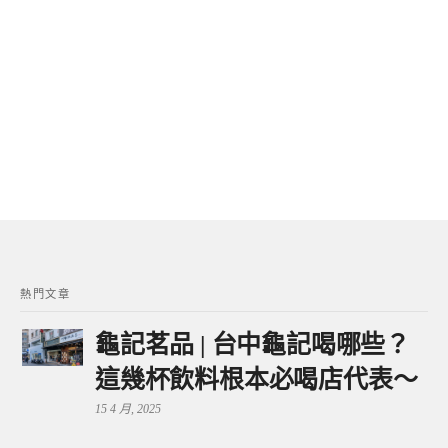
熱門文章
龜記茗品 | 台中龜記喝哪些？
這幾杯飲料根本必喝店代表～
15 4 月, 2025