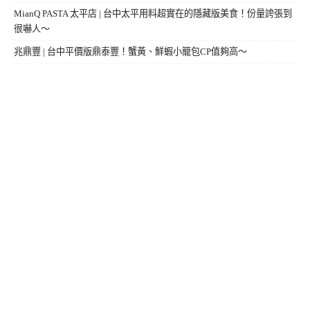
MianQ PASTA 太平店 | 台中太平用料超實在的隱藏版美食！份量誇張到
很嚇人～
兆鼎豐 | 台中平價版鼎泰豐！蟹黃、鮮蝦小籠包CP值夠高～