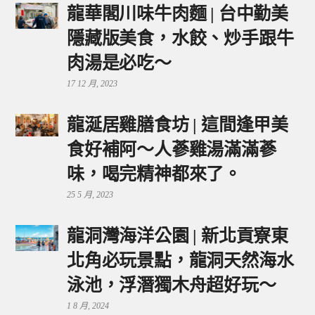
龍華閣川味牛肉麵 | 台中勤美
隱藏版美食，水餃、炒手跟牛
肉湯是必吃～
17 12 月, 2023
龍涎居雞膳食坊 | 這間逢甲美
食好補阿～人蔘雞湯滿滿蔘
味，喝完精神都來了。
25 5 月, 2023
龍洞灣海洋公園 | 新北貢寮東
北角必玩景點，龍洞天然海水
泳池，浮潛獨木舟超好玩～
1 8 月, 2024