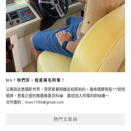
HA！你們好，我是捲毛阿偉！
沿著路走進攝影世界，常常拿著相機這拍那拍的，風格偶爾有點???就很
隨興，想看正經的推薦維基百科😂 歡迎加入阿偉的粉絲團～
合作邀約：
mxie7788@gmail.com
熱門文章與