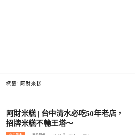
標籤:
阿財米糕
阿財米糕 | 台中清水必吃50年老店，
招牌米糕不輸王塔～
台中美食
捲毛阿偉
22 12 月, 2024
0