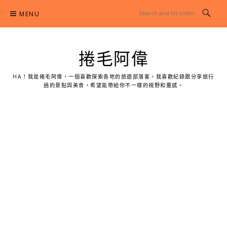
Skip
MENU
to
content
捲毛阿偉
HA！我是捲毛阿偉，一個喜歡探索各地的旅遊部落客。我喜歡紀錄跟分享旅行
過的景點與美食，希望能帶給你不一樣的視野和靈感。