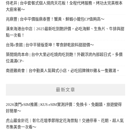
侍老井 | 台中套餐式個人燒肉天花板！全程代烤服務，烤功太完美根本
大廚來著～
兆鼎豐 | 台中平價版鼎泰豐！蟹黃、鮮蝦小籠包CP值夠高～
漢來海港台中店｜2025最新吃到飽評價，必吃海鮮、生魚片、牛排與甜
點一次看！
台灣e食館 | 台中平替版垂坤！零食餅乾飲料甜甜價～
築間燒肉本命 | 台中大里必吃燒肉吃到飽！外觀浮誇內部超日式，多價
位滿滿CP~
南道雞商會｜台中勤美人氣韓式小店，必吃招牌辣炒雞＆一隻雞湯。
最新文章
2026澳門eSIM推薦 | KUS eSIM實測評價：免換卡、免翻牆，旅遊變得
好簡單～
虎山巖金針花｜彰化花壇季節限定花海景點！交通停車、花期、超人氣
市集美食一次看～