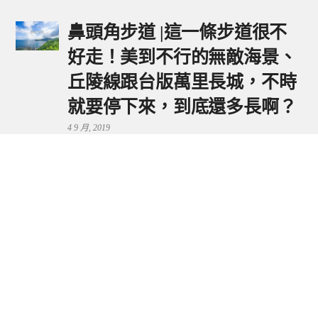
鼻頭角步道 |這一條步道很不
好走！美到不行的無敵海景、
丘陵線跟台版萬里長城，不時
就要停下來，到底還多長啊？
4 9 月, 2019
鼻頭港服務區 | 新北東北角夕
陽美景來這看，還有海鮮美食
可享用～
29 7 月, 2024
流量統計