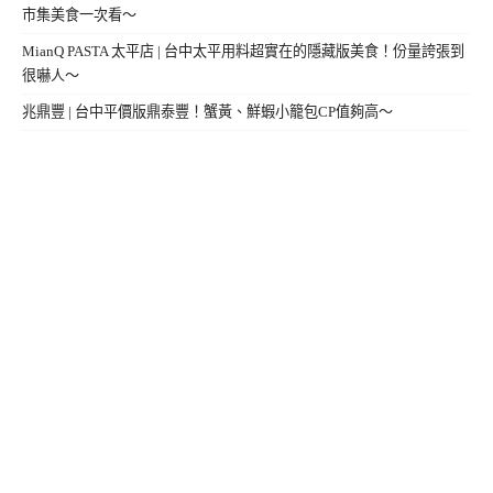
市集美食一次看～
MianQ PASTA 太平店 | 台中太平用料超實在的隱藏版美食！份量誇張到
很嚇人～
兆鼎豐 | 台中平價版鼎泰豐！蟹黃、鮮蝦小籠包CP值夠高～