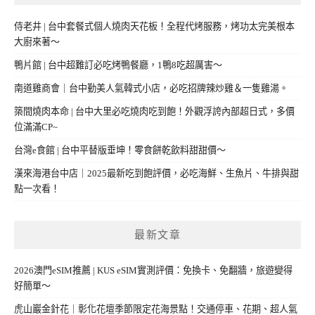
侍老井 | 台中套餐式個人燒肉天花板！全程代烤服務，烤功太完美根本
大廚來著～
鴨片館 | 台中超難訂必吃烤鴨餐廳，1鴨8吃超厲害～
南道雞商會｜台中勤美人氣韓式小店，必吃招牌辣炒雞＆一隻雞湯。
築間燒肉本命 | 台中大里必吃燒肉吃到飽！外觀浮誇內部超日式，多價
位滿滿CP~
台灣e食館 | 台中平替版垂坤！零食餅乾飲料甜甜價～
漢來海港台中店｜2025最新吃到飽評價，必吃海鮮、生魚片、牛排與甜
點一次看！
最新文章
2026澳門eSIM推薦 | KUS eSIM實測評價：免換卡、免翻牆，旅遊變得
好簡單～
虎山巖金針花｜彰化花壇季節限定花海景點！交通停車、花期、超人氣