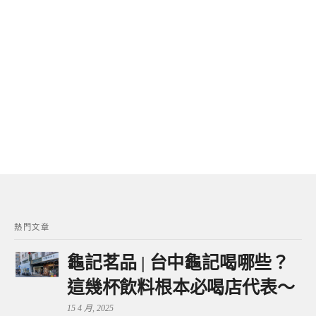
熱門文章
龜記茗品 | 台中龜記喝哪些？
這幾杯飲料根本必喝店代表～
15 4 月, 2025