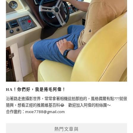
HA！你們好，我是捲毛阿偉！
沿著路走進攝影世界，常常拿著相機這拍那拍的，風格偶爾有點???就很
隨興，想看正經的推薦維基百科😂 歡迎加入阿偉的粉絲團～
合作邀約：
mxie7788@gmail.com
熱門文章與