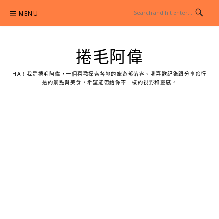
Skip
MENU
to
content
捲毛阿偉
HA！我是捲毛阿偉，一個喜歡探索各地的旅遊部落客。我喜歡紀錄跟分享旅行
過的景點與美食，希望能帶給你不一樣的視野和靈感。