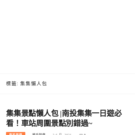
標籤:
集集懶人包
集集景點懶人包 |南投集集一日遊必
看！車站周圍景點別錯過~
南投旅遊
捲毛阿偉
2 6 月, 2021
0