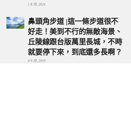
1 8 月, 2024
鼻頭角步道 |這一條步道很不
好走！美到不行的無敵海景、
丘陵線跟台版萬里長城，不時
就要停下來，到底還多長啊？
4 9 月, 2019
鼻頭港服務區 | 新北東北角夕
陽美景來這看，還有海鮮美食
可享用～
29 7 月, 2024
流量統計