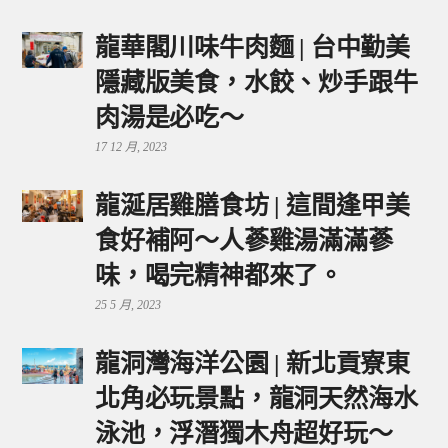
龍華閣川味牛肉麵 | 台中勤美
隱藏版美食，水餃、炒手跟牛
肉湯是必吃～
17 12 月, 2023
龍涎居雞膳食坊 | 這間逢甲美
食好補阿～人蔘雞湯滿滿蔘
味，喝完精神都來了。
25 5 月, 2023
龍洞灣海洋公園 | 新北貢寮東
北角必玩景點，龍洞天然海水
泳池，浮潛獨木舟超好玩～