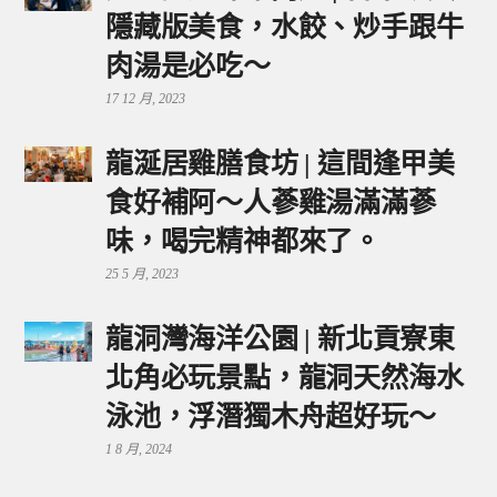
隱藏版美食，水餃、炒手跟牛
肉湯是必吃～
17 12 月, 2023
龍涎居雞膳食坊 | 這間逢甲美
食好補阿～人蔘雞湯滿滿蔘
味，喝完精神都來了。
25 5 月, 2023
龍洞灣海洋公園 | 新北貢寮東
北角必玩景點，龍洞天然海水
泳池，浮潛獨木舟超好玩～
1 8 月, 2024