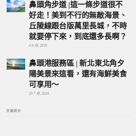
鼻頭角步道 |這一條步道很不
好走！美到不行的無敵海景、
丘陵線跟台版萬里長城，不時
就要停下來，到底還多長啊？
4 9 月, 2019
鼻頭港服務區 | 新北東北角夕
陽美景來這看，還有海鮮美食
可享用～
29 7 月, 2024
流量統計