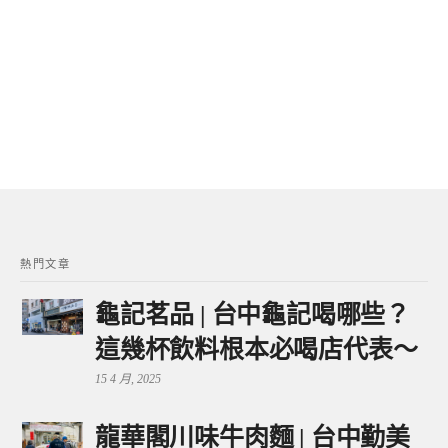
熱門文章
龜記茗品 | 台中龜記喝哪些？
這幾杯飲料根本必喝店代表～
15 4 月, 2025
龍華閣川味牛肉麵 | 台中勤美