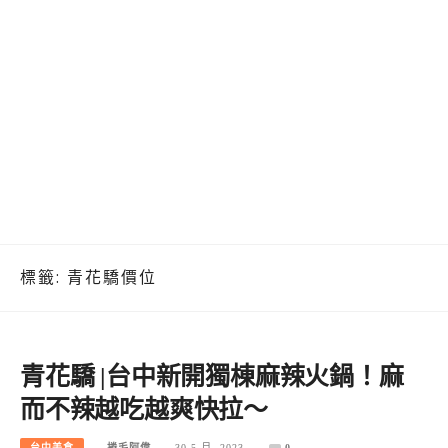
標籤:
青花驕價位
青花驕 |台中新開獨棟麻辣火鍋！麻
而不辣越吃越爽快拉～
台中美食
捲毛阿偉
30 5 月, 2023
0