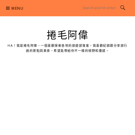
Skip
MENU
to
content
捲毛阿偉
HA！我是捲毛阿偉，一個喜歡探索各地的旅遊部落客。我喜歡紀錄跟分享旅行
過的景點與美食，希望能帶給你不一樣的視野和靈感。