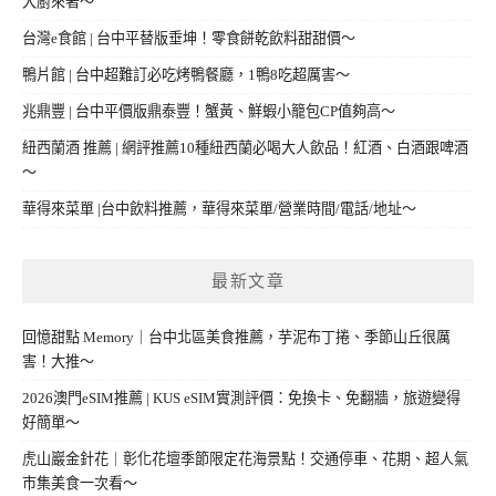
大廚來著～
台灣e食館 | 台中平替版垂坤！零食餅乾飲料甜甜價～
鴨片館 | 台中超難訂必吃烤鴨餐廳，1鴨8吃超厲害～
兆鼎豐 | 台中平價版鼎泰豐！蟹黃、鮮蝦小籠包CP值夠高～
紐西蘭酒 推薦 | 網評推薦10種紐西蘭必喝大人飲品！紅酒、白酒跟啤酒
～
華得來菜單 |台中飲料推薦，華得來菜單/營業時間/電話/地址～
最新文章
回憶甜點 Memory｜台中北區美食推薦，芋泥布丁捲、季節山丘很厲
害！大推～
2026澳門eSIM推薦 | KUS eSIM實測評價：免換卡、免翻牆，旅遊變得
好簡單～
虎山巖金針花｜彰化花壇季節限定花海景點！交通停車、花期、超人氣
市集美食一次看～