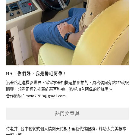
HA！你們好，我是捲毛阿偉！
沿著路走進攝影世界，常常拿著相機這拍那拍的，風格偶爾有點???就很
隨興，想看正經的推薦維基百科😂 歡迎加入阿偉的粉絲團～
合作邀約：
mxie7788@gmail.com
熱門文章與
侍老井 | 台中套餐式個人燒肉天花板！全程代烤服務，烤功太完美根本