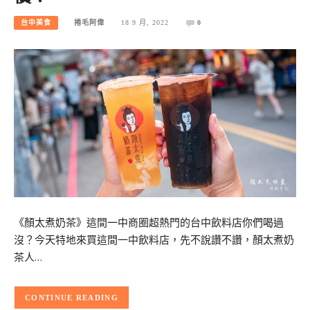
台中美食
捲毛阿偉
18 9 月, 2022
0
《顏太煮奶茶》這間一中商圈超熱門的台中飲料店你們喝過
沒？今天特地來買這間一中飲料店，先不說讚不讚，顏太煮奶
茶人…
CONTINUE READING