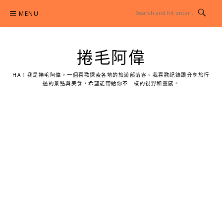
Skip
MENU
to
content
捲毛阿偉
HA！我是捲毛阿偉，一個喜歡探索各地的旅遊部落客。我喜歡紀錄跟分享旅行
過的景點與美食，希望能帶給你不一樣的視野和靈感。