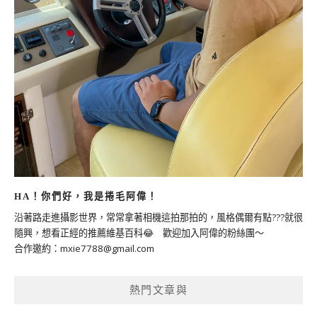
HA！你們好，我是捲毛阿偉！
沿著路走進攝影世界，常常拿著相機這拍那拍的，風格偶爾有點???就很
隨興，想看正經的推薦維基百科😂 歡迎加入阿偉的粉絲團～
合作邀約：
mxie7788@gmail.com
熱門文章與