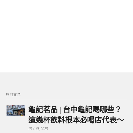
熱門文章
龜記茗品 | 台中龜記喝哪些？
這幾杯飲料根本必喝店代表～
15 4 月, 2025