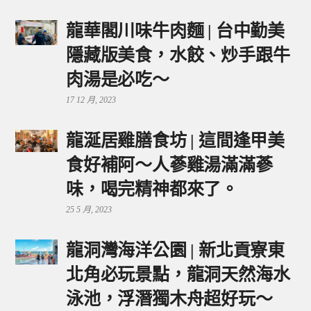
龍華閣川味牛肉麵 | 台中勤美
隱藏版美食，水餃、炒手跟牛
肉湯是必吃～
17 12 月, 2023
龍涎居雞膳食坊 | 這間逢甲美
食好補阿～人蔘雞湯滿滿蔘
味，喝完精神都來了。
25 5 月, 2023
龍洞灣海洋公園 | 新北貢寮東
北角必玩景點，龍洞天然海水
泳池，浮潛獨木舟超好玩～