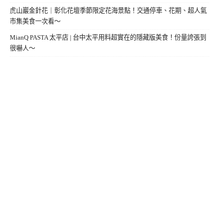
虎山巖金針花｜彰化花壇季節限定花海景點！交通停車、花期、超人氣
市集美食一次看～
MianQ PASTA 太平店 | 台中太平用料超實在的隱藏版美食！份量誇張到
很嚇人～