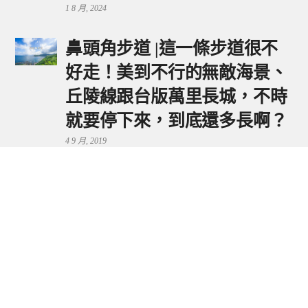
1 8 月, 2024
鼻頭角步道 |這一條步道很不
好走！美到不行的無敵海景、
丘陵線跟台版萬里長城，不時
就要停下來，到底還多長啊？
4 9 月, 2019
鼻頭港服務區 | 新北東北角夕
陽美景來這看，還有海鮮美食
可享用～
29 7 月, 2024
流量統計