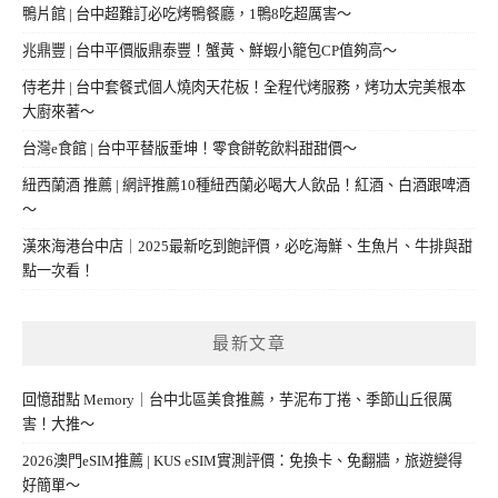
鴨片館 | 台中超難訂必吃烤鴨餐廳，1鴨8吃超厲害～
兆鼎豐 | 台中平價版鼎泰豐！蟹黃、鮮蝦小籠包CP值夠高～
侍老井 | 台中套餐式個人燒肉天花板！全程代烤服務，烤功太完美根本
大廚來著～
台灣e食館 | 台中平替版垂坤！零食餅乾飲料甜甜價～
紐西蘭酒 推薦 | 網評推薦10種紐西蘭必喝大人飲品！紅酒、白酒跟啤酒
～
漢來海港台中店｜2025最新吃到飽評價，必吃海鮮、生魚片、牛排與甜
點一次看！
最新文章
回憶甜點 Memory｜台中北區美食推薦，芋泥布丁捲、季節山丘很厲
害！大推～
2026澳門eSIM推薦 | KUS eSIM實測評價：免換卡、免翻牆，旅遊變得
好簡單～