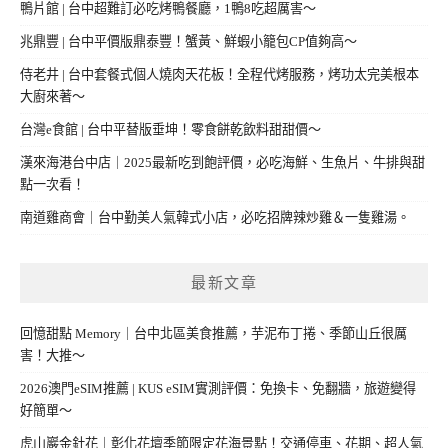
鴨片館 | 台中超難訂必吃烤鴨餐廳，1鴨8吃超厲害～
兆鼎豐 | 台中平價版鼎泰豐！蟹黃、鮮蝦小籠包CP值夠高～
侍老井 | 台中套餐式個人燒肉天花板！全程代烤服務，烤功太完美根本
大廚來著～
台灣e食館 | 台中平替版垂坤！零食餅乾飲料甜甜價～
漢來海港台中店｜2025最新吃到飽評價，必吃海鮮、生魚片、牛排與甜
點一次看！
南道雞商會｜台中勤美人氣韓式小店，必吃招牌辣炒雞＆一隻雞湯。
最新文章
回憶甜點 Memory｜台中北區美食推薦，芋泥布丁捲、季節山丘很厲
害！大推～
2026澳門eSIM推薦 | KUS eSIM實測評價：免換卡、免翻牆，旅遊變得
好簡單～
虎山巖金針花｜彰化花壇季節限定花海景點！交通停車、花期、超人氣