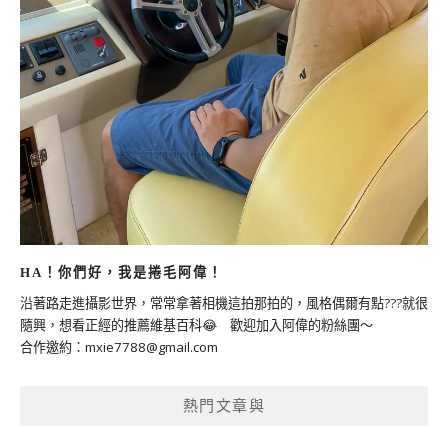
HA！你們好，我是捲毛阿偉！
沿著路走進攝影世界，常常拿著相機這拍那拍的，風格偶爾有點???就很
隨興，想看正經的推薦維基百科😂 歡迎加入阿偉的粉絲團～
合作邀約：
mxie7788@gmail.com
熱門文章與