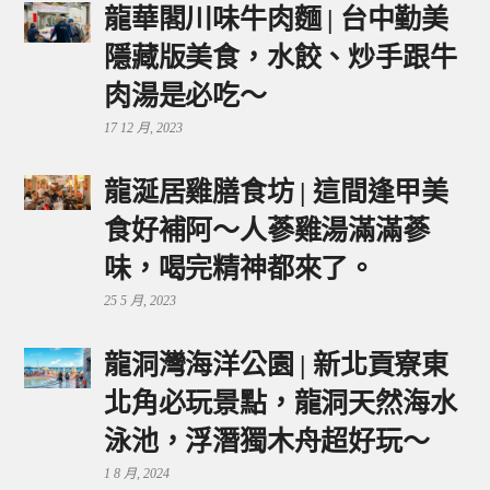
龍華閣川味牛肉麵 | 台中勤美
隱藏版美食，水餃、炒手跟牛
肉湯是必吃～
17 12 月, 2023
龍涎居雞膳食坊 | 這間逢甲美
食好補阿～人蔘雞湯滿滿蔘
味，喝完精神都來了。
25 5 月, 2023
龍洞灣海洋公園 | 新北貢寮東
北角必玩景點，龍洞天然海水
泳池，浮潛獨木舟超好玩～
1 8 月, 2024