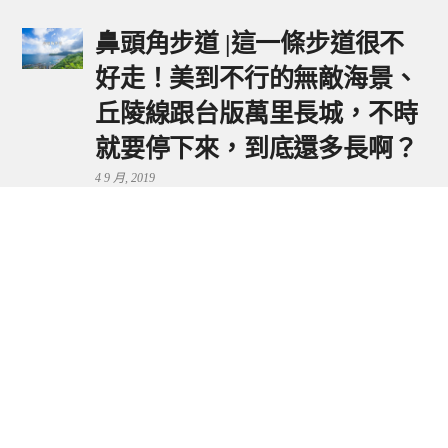
鼻頭角步道 |這一條步道很不
好走！美到不行的無敵海景、
丘陵線跟台版萬里長城，不時
就要停下來，到底還多長啊？
4 9 月, 2019
鼻頭港服務區 | 新北東北角夕
陽美景來這看，還有海鮮美食
可享用～
29 7 月, 2024
流量統計