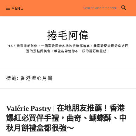
Skip
MENU
to
content
捲毛阿偉
HA！我是捲毛阿偉，一個喜歡探索各地的旅遊部落客。我喜歡紀錄跟分享旅行
過的景點與美食，希望能帶給你不一樣的視野和靈感。
標籤:
香港流心月餅
Valérie Pastry | 在地朋友推薦！香港
爆紅必買伴手禮，曲奇、蝴蝶酥、中
秋月餅禮盒都很強～