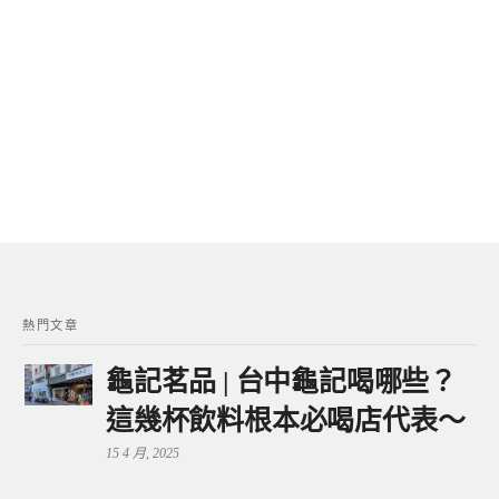
熱門文章
龜記茗品 | 台中龜記喝哪些？
這幾杯飲料根本必喝店代表～
15 4 月, 2025