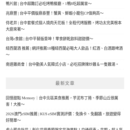
鴨片館 | 台中超難訂必吃烤鴨餐廳，1鴨8吃超厲害～
兆鼎豐 | 台中平價版鼎泰豐！蟹黃、鮮蝦小籠包CP值夠高～
侍老井 | 台中套餐式個人燒肉天花板！全程代烤服務，烤功太完美根本
大廚來著～
台灣e食館 | 台中平替版垂坤！零食餅乾飲料甜甜價～
紐西蘭酒 推薦 | 網評推薦10種紐西蘭必喝大人飲品！紅酒、白酒跟啤酒
～
南道雞商會｜台中勤美人氣韓式小店，必吃招牌辣炒雞＆一隻雞湯。
最新文章
回憶甜點 Memory｜台中北區美食推薦，芋泥布丁捲、季節山丘很厲
害！大推～
2026澳門eSIM推薦 | KUS eSIM實測評價：免換卡、免翻牆，旅遊變得
好簡單～
虎山巖金針花｜彰化花壇季節限定花海景點！交通停車、花期、超人氣