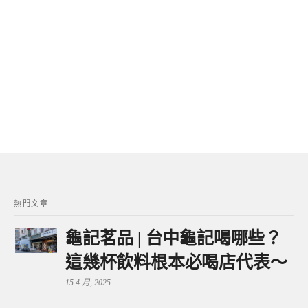
熱門文章
龜記茗品 | 台中龜記喝哪些？
這幾杯飲料根本必喝店代表～
15 4 月, 2025