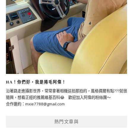
HA！你們好，我是捲毛阿偉！
沿著路走進攝影世界，常常拿著相機這拍那拍的，風格偶爾有點???就很
隨興，想看正經的推薦維基百科😂 歡迎加入阿偉的粉絲團～
合作邀約：
mxie7788@gmail.com
熱門文章與