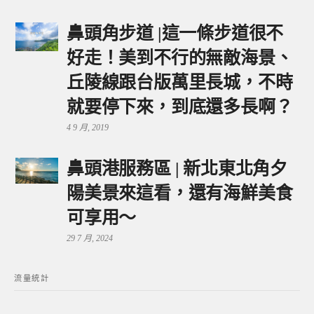
鼻頭角步道 |這一條步道很不
好走！美到不行的無敵海景、
丘陵線跟台版萬里長城，不時
就要停下來，到底還多長啊？
4 9 月, 2019
鼻頭港服務區 | 新北東北角夕
陽美景來這看，還有海鮮美食
可享用～
29 7 月, 2024
流量統計