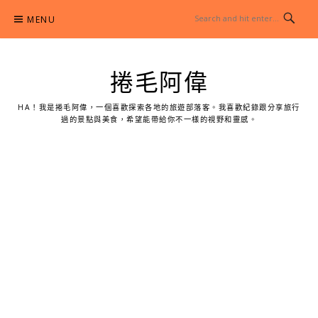
Skip
MENU
to
content
捲毛阿偉
HA！我是捲毛阿偉，一個喜歡探索各地的旅遊部落客。我喜歡紀錄跟分享旅行
過的景點與美食，希望能帶給你不一樣的視野和靈感。