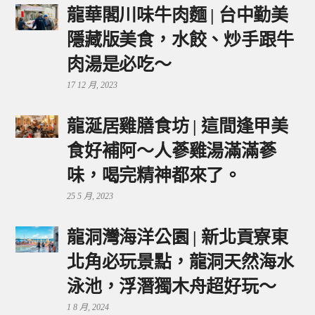
龍華閣川味牛肉麵 | 台中勤美
隱藏版美食，水餃、炒手跟牛
肉湯是必吃～
17 12 月, 2023
龍涎居雞膳食坊 | 這間逢甲美
食好補阿～人蔘雞湯滿滿蔘
味，喝完精神都來了。
25 5 月, 2023
龍洞灣海洋公園 | 新北貢寮東
北角必玩景點，龍洞天然海水
泳池，浮潛獨木舟超好玩～
1 8 月, 2024