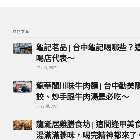
熱門文章
龜記茗品 | 台中龜記喝哪些
喝店代表～
15 4 月, 2025
龍華閣川味牛肉麵 | 台中勤
餃、炒手跟牛肉湯是必吃～
17 12 月, 2023
龍涎居雞膳食坊 | 這間逢甲
湯滿滿蔘味，喝完精神都來了