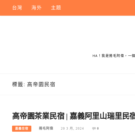
Skip
台灣
海外
主題
to
content
HA！我是捲毛阿偉，一
標籤:
高帝園民宿
高帝園茶業民宿 | 嘉義阿里山瑞里
捲毛阿偉
20 3 月, 2024
0
嘉義住宿