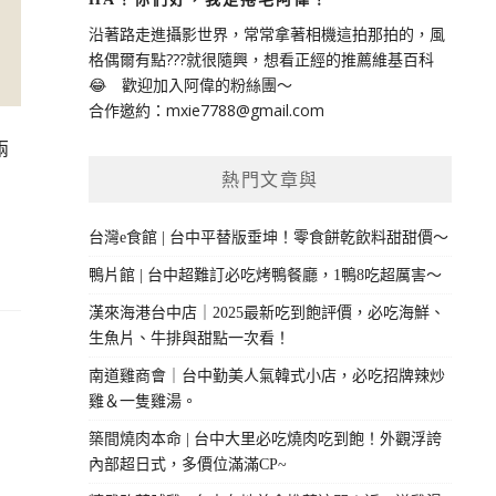
沿著路走進攝影世界，常常拿著相機這拍那拍的，風
格偶爾有點???就很隨興，想看正經的推薦維基百科
😂 歡迎加入阿偉的粉絲團～
合作邀約：
mxie7788@gmail.com
兩
熱門文章與
台灣e食館 | 台中平替版垂坤！零食餅乾飲料甜甜價～
鴨片館 | 台中超難訂必吃烤鴨餐廳，1鴨8吃超厲害～
漢來海港台中店｜2025最新吃到飽評價，必吃海鮮、
生魚片、牛排與甜點一次看！
南道雞商會｜台中勤美人氣韓式小店，必吃招牌辣炒
雞＆一隻雞湯。
築間燒肉本命 | 台中大里必吃燒肉吃到飽！外觀浮誇
內部超日式，多價位滿滿CP~