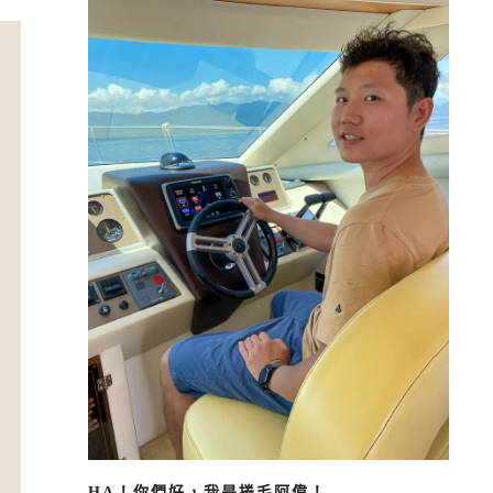
HA！你們好，我是捲毛阿偉！