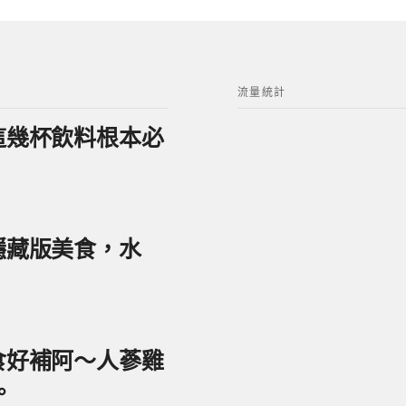
流量統計
？這幾杯飲料根本必
美隱藏版美食，水
美食好補阿～人蔘雞
。