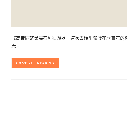
《高帝園茶業民宿》很讚欸！這次去瑞里紫藤花季賞花的
天…
CONTINUE READING