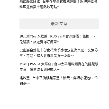
精武路菜脯雞 | 台中在地美食推薦這間！近20道雞湯
料理還有數十道熱炒可點～
最新文章
2026澳門eSIM推薦 | KUS eSIM實測評價：免換卡、
免翻牆，旅遊變得好簡單～
虎山巖金針花｜彰化花壇季節限定花海景點！交通停
車、花期、超人氣市集美食一次看～
MianQ PASTA 太平店 | 台中太平用料超實在的隱藏版
美食！份量誇張到很嚇人～
兆鼎豐 | 台中平價版鼎泰豐！蟹黃、鮮蝦小籠包CP值
夠高～