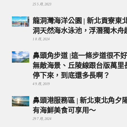
25 5 月, 2023
龍洞灣海洋公園 | 新北貢寮
洞天然海水泳池，浮潛獨木舟
1 8 月, 2024
鼻頭角步道 |這一條步道很不
無敵海景、丘陵線跟台版萬里
停下來，到底還多長啊？
4 9 月, 2019
鼻頭港服務區 | 新北東北角
有海鮮美食可享用～
29 7 月, 2024