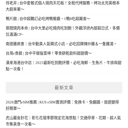
侍老井 | 台中套餐式個人燒肉天花板！全程代烤服務，烤功太完美根本
大廚來著～
鴨片館 | 台中超難訂必吃烤鴨餐廳，1鴨8吃超厲害～
築間燒肉本命 | 台中大里必吃燒肉吃到飽！外觀浮誇內部超日式，多價
位滿滿CP~
南道雞商會｜台中勤美人氣韓式小店，必吃招牌辣炒雞＆一隻雞湯。
台灣e食館 | 台中平替版垂坤！零食餅乾飲料甜甜價～
漢來海港台中店｜2025最新吃到飽評價，必吃海鮮、生魚片、牛排與甜
點一次看！
最新文章
2026澳門eSIM推薦 | KUS eSIM實測評價：免換卡、免翻牆，旅遊變得
好簡單～
虎山巖金針花｜彰化花壇季節限定花海景點！交通停車、花期、超人氣
市集美食一次看～