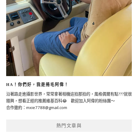
HA！你們好，我是捲毛阿偉！
沿著路走進攝影世界，常常拿著相機這拍那拍的，風格偶爾有點???就很
隨興，想看正經的推薦維基百科😂 歡迎加入阿偉的粉絲團～
合作邀約：
mxie7788@gmail.com
熱門文章與