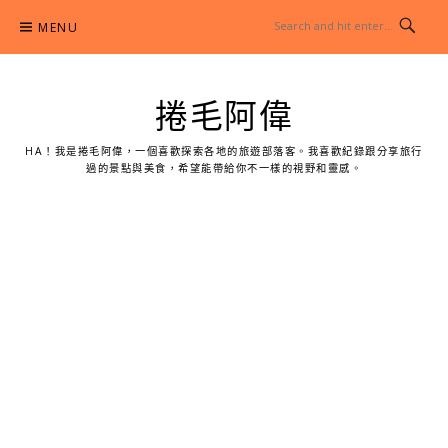
Skip
MENU
to
content
捲毛阿偉
HA！我是捲毛阿偉，一個喜歡探索各地的旅遊部落客。我喜歡紀錄跟分享旅行
過的景點與美食，希望能帶給你不一樣的視野和靈感。