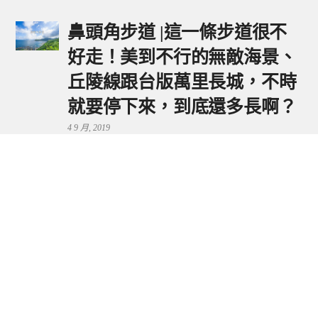
鼻頭角步道 |這一條步道很不
好走！美到不行的無敵海景、
丘陵線跟台版萬里長城，不時
就要停下來，到底還多長啊？
4 9 月, 2019
鼻頭港服務區 | 新北東北角夕
陽美景來這看，還有海鮮美食
可享用～
29 7 月, 2024
流量統計