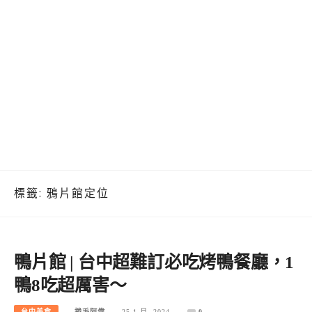
標籤:
鴉片館定位
鴨片館 | 台中超難訂必吃烤鴨餐廳，1
鴨8吃超厲害～
台中美食
捲毛阿偉
25 1 月, 2024
0