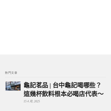
熱門文章
龜記茗品 | 台中龜記喝哪些？
這幾杯飲料根本必喝店代表～
15 4 月, 2025