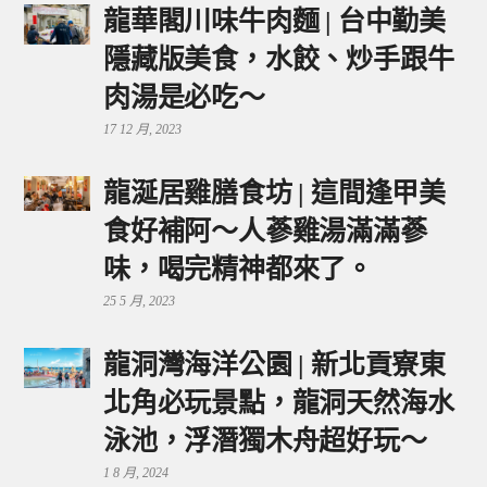
龍華閣川味牛肉麵 | 台中勤美
隱藏版美食，水餃、炒手跟牛
肉湯是必吃～
17 12 月, 2023
龍涎居雞膳食坊 | 這間逢甲美
食好補阿～人蔘雞湯滿滿蔘
味，喝完精神都來了。
25 5 月, 2023
龍洞灣海洋公園 | 新北貢寮東
北角必玩景點，龍洞天然海水
泳池，浮潛獨木舟超好玩～
1 8 月, 2024