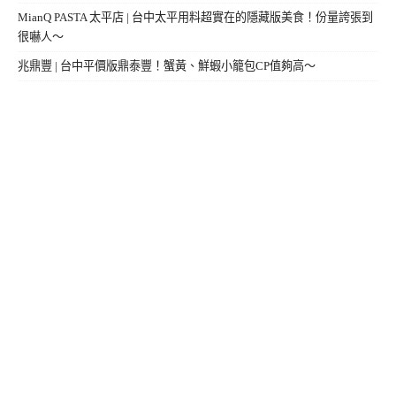
MianQ PASTA 太平店 | 台中太平用料超實在的隱藏版美食！份量誇張到
很嚇人～
兆鼎豐 | 台中平價版鼎泰豐！蟹黃、鮮蝦小籠包CP值夠高～