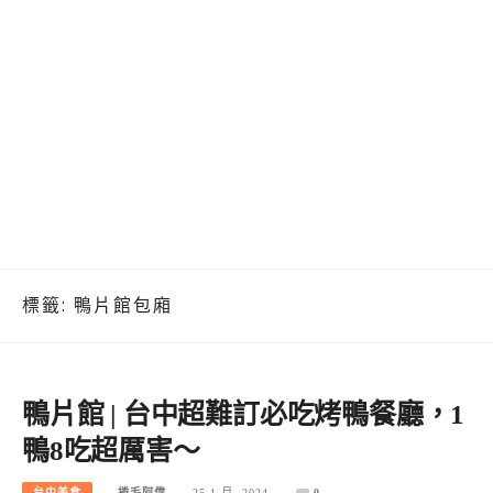
標籤:
鴨片館包廂
鴨片館 | 台中超難訂必吃烤鴨餐廳，1
鴨8吃超厲害～
台中美食
捲毛阿偉
25 1 月, 2024
0