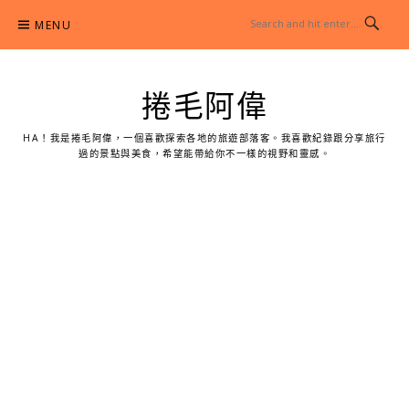
Skip
MENU
to
content
捲毛阿偉
HA！我是捲毛阿偉，一個喜歡探索各地的旅遊部落客。我喜歡紀錄跟分享旅行
過的景點與美食，希望能帶給你不一樣的視野和靈感。