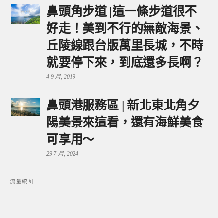
鼻頭角步道 |這一條步道很不
好走！美到不行的無敵海景、
丘陵線跟台版萬里長城，不時
就要停下來，到底還多長啊？
4 9 月, 2019
鼻頭港服務區 | 新北東北角夕
陽美景來這看，還有海鮮美食
可享用～
29 7 月, 2024
流量統計