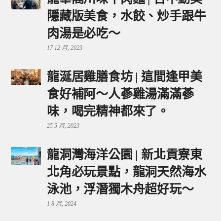
隱藏版美食，水餃、炒手跟牛
肉湯是必吃～
17 12 月, 2023
龍涎居雞膳食坊 | 這間逢甲美
食好補阿～人蔘雞湯滿滿蔘
味，喝完精神都來了。
25 5 月, 2023
龍洞灣海洋公園 | 新北貢寮東
北角必玩景點，龍洞天然海水
泳池，浮潛獨木舟超好玩～
1 8 月, 2024