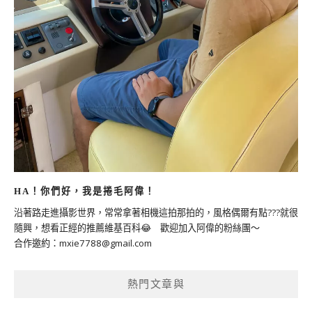
HA！你們好，我是捲毛阿偉！
沿著路走進攝影世界，常常拿著相機這拍那拍的，風格偶爾有點???就很
隨興，想看正經的推薦維基百科😂 歡迎加入阿偉的粉絲團～
合作邀約：
mxie7788@gmail.com
熱門文章與