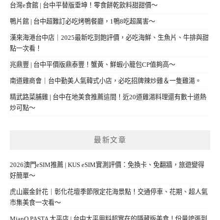
台灣e食館 | 台中平替版垂坤！零食餅乾飲料甜甜價～
鴨片館 | 台中超難訂必吃烤鴨餐廳，1鴨8吃超厲害～
漢來海港台中店｜2025最新吃到飽評價，必吃海鮮、生魚片、牛排與甜
點一次看！
兆鼎豐 | 台中平價版鼎泰豐！蟹黃、鮮蝦小籠包CP值夠高～
南道雞商會｜台中勤美人氣韓式小店，必吃招牌辣炒雞＆一隻雞湯。
精武路菜脯雞 | 台中在地美食推薦這間！近20道雞湯料理還有數十道熱
炒可點～
最新文章
2026澳門eSIM推薦 | KUS eSIM實測評價：免換卡、免翻牆，旅遊變得
好簡單～
虎山巖金針花｜彰化花壇季節限定花海景點！交通停車、花期、超人氣
市集美食一次看～
MianQ PASTA 太平店 | 台中太平用料超實在的隱藏版美食！份量誇張到