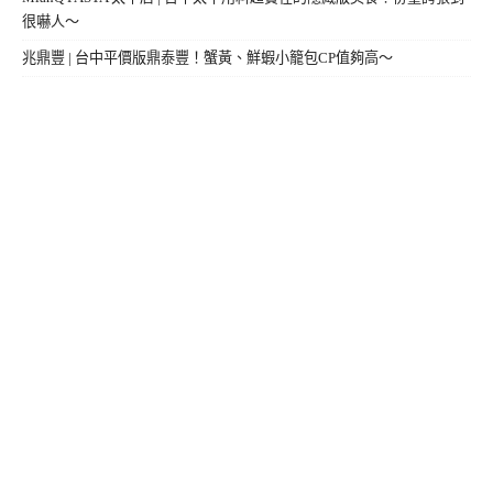
很嚇人～
兆鼎豐 | 台中平價版鼎泰豐！蟹黃、鮮蝦小籠包CP值夠高～