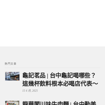
熱門文章
龜記茗品 | 台中龜記喝哪些？
這幾杯飲料根本必喝店代表～
15 4 月, 2025
龍華閣川味牛肉麵 | 台中勤美