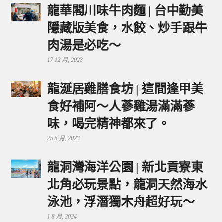
龍華閣川味牛肉麵 | 台中勤美
隱藏版美食，水餃、炒手跟牛
肉湯是必吃～
17 12 月, 2023
龍涎居雞膳食坊 | 這間逢甲美
食好補阿～人蔘雞湯滿滿蔘
味，喝完精神都來了。
25 5 月, 2023
龍洞灣海洋公園 | 新北貢寮東
北角必玩景點，龍洞天然海水
泳池，浮潛獨木舟超好玩～
1 8 月, 2024