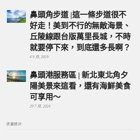
鼻頭角步道 |這一條步道很不
好走！美到不行的無敵海景、
丘陵線跟台版萬里長城，不時
就要停下來，到底還多長啊？
4 9 月, 2019
鼻頭港服務區 | 新北東北角夕
陽美景來這看，還有海鮮美食
可享用～
29 7 月, 2024
流量統計