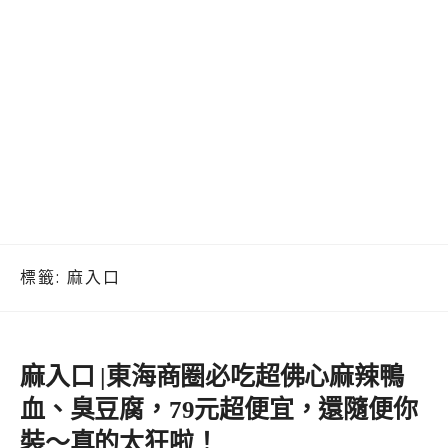
標籤:
麻入口
麻入口 |東海商圈必吃超佛心麻辣鴨
血、臭豆腐，79元超便宜，還隨便你
裝～真的太狂啦！