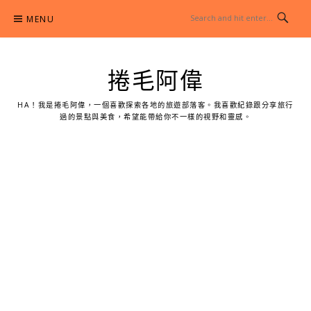
Skip
MENU
to
content
捲毛阿偉
HA！我是捲毛阿偉，一個喜歡探索各地的旅遊部落客。我喜歡紀錄跟分享旅行
過的景點與美食，希望能帶給你不一樣的視野和靈感。