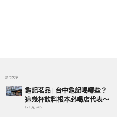
熱門文章
龜記茗品 | 台中龜記喝哪些？
這幾杯飲料根本必喝店代表～
15 4 月, 2025