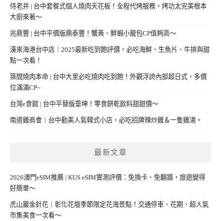
侍老井 | 台中套餐式個人燒肉天花板！全程代烤服務，烤功太完美根本
大廚來著～
兆鼎豐 | 台中平價版鼎泰豐！蟹黃、鮮蝦小籠包CP值夠高～
漢來海港台中店｜2025最新吃到飽評價，必吃海鮮、生魚片、牛排與甜
點一次看！
築間燒肉本命 | 台中大里必吃燒肉吃到飽！外觀浮誇內部超日式，多價
位滿滿CP~
台灣e食館 | 台中平替版垂坤！零食餅乾飲料甜甜價～
南道雞商會｜台中勤美人氣韓式小店，必吃招牌辣炒雞＆一隻雞湯。
最新文章
2026澳門eSIM推薦 | KUS eSIM實測評價：免換卡、免翻牆，旅遊變得
好簡單～
虎山巖金針花｜彰化花壇季節限定花海景點！交通停車、花期、超人氣
市集美食一次看～