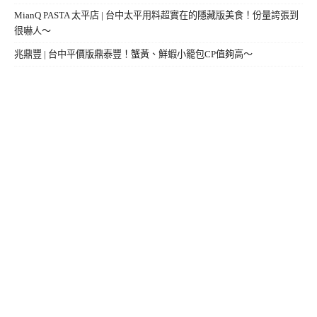
MianQ PASTA 太平店 | 台中太平用料超實在的隱藏版美食！份量誇張到
很嚇人～
兆鼎豐 | 台中平價版鼎泰豐！蟹黃、鮮蝦小籠包CP值夠高～