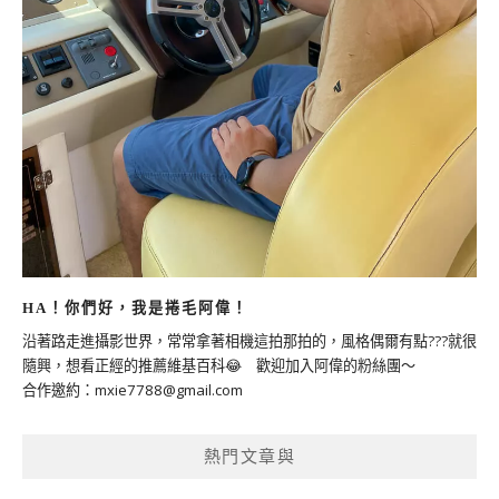
HA！你們好，我是捲毛阿偉！
沿著路走進攝影世界，常常拿著相機這拍那拍的，風格偶爾有點???就很
隨興，想看正經的推薦維基百科😂 歡迎加入阿偉的粉絲團～
合作邀約：
mxie7788@gmail.com
熱門文章與