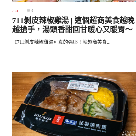
0
7-11
711剝皮辣椒雞湯 | 這個超商美食越晚
越搶手，湯頭香甜回甘暖心又暖胃～
《711剝皮辣椒雞湯》真的強耶！就超商美食...