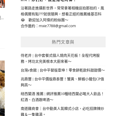
沿著路走進攝影世界，常常拿著相機這拍那拍的，風
格偶爾有點???就很隨興，想看正經的推薦維基百科
…
😂 歡迎加入阿偉的粉絲團～
合作邀約：
mxie7788@gmail.com
熱門文章與
侍老井 | 台中套餐式個人燒肉天花板！全程代烤服
務，烤功太完美根本大廚來著～
台灣e食館 | 台中平替版垂坤！零食餅乾飲料甜甜價～
兆鼎豐 | 台中平價版鼎泰豐！蟹黃、鮮蝦小籠包CP值
夠高～
紐西蘭酒 推薦 | 網評推薦10種紐西蘭必喝大人飲品！
紅酒、白酒跟啤酒～
南道雞商會｜台中勤美人氣韓式小店，必吃招牌辣炒
雞＆一隻雞湯。