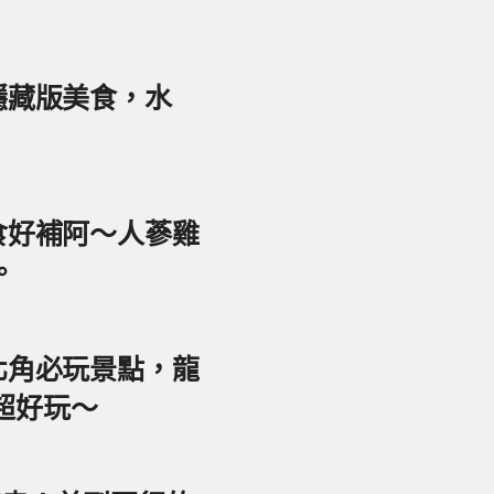
美隱藏版美食，水
美食好補阿～人蔘雞
。
東北角必玩景點，龍
超好玩～