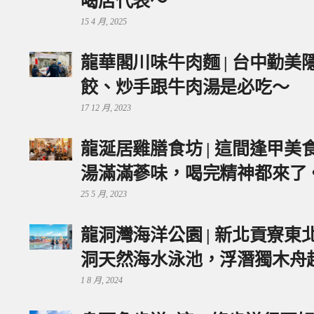
喝店代表～
15 4 月, 2025
龍華閣川味牛肉麵 | 台中勤
餃、炒手跟牛肉湯是必吃～
17 12 月, 2023
龍涎居雞膳食坊 | 這間逢甲
湯滿滿蔘味，喝完精神都來了
25 5 月, 2023
龍洞灣海洋公園 | 新北貢寮
洞天然海水泳池，浮潛獨木舟
1 8 月, 2024