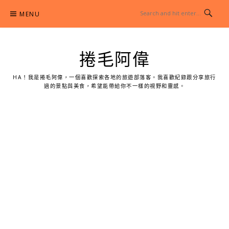
Skip
MENU
to
content
捲毛阿偉
HA！我是捲毛阿偉，一個喜歡探索各地的旅遊部落客。我喜歡紀錄跟分享旅行
過的景點與美食，希望能帶給你不一樣的視野和靈感。