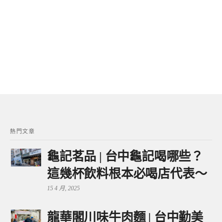
熱門文章
龜記茗品 | 台中龜記喝哪些？
這幾杯飲料根本必喝店代表～
15 4 月, 2025
龍華閣川味牛肉麵 | 台中勤美