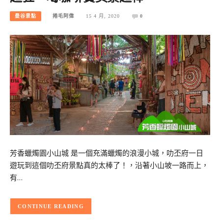
曼谷景點
捲毛阿偉
15 4 月, 2020
0
芳香蠟燭園小山城 是一個充滿蠟燭的浪漫小城，叻丕府一日
遊玩到這個叻丕府景點真的太棒了！，沿著小山坡一路而上，
有…
CONTINUE READING