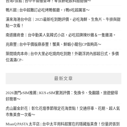
台灣e食館 | 台中平替版垂坤！零食餅乾飲料甜甜價～
鴨片館 | 台中超難訂必吃烤鴨餐廳，1鴨8吃超厲害～
漢來海港台中店｜2025最新吃到飽評價，必吃海鮮、生魚片、牛排與甜
點一次看！
南道雞商會｜台中勤美人氣韓式小店，必吃招牌辣炒雞＆一隻雞湯。
兆鼎豐 | 台中平價版鼎泰豐！蟹黃、鮮蝦小籠包CP值夠高～
築間燒肉本命 | 台中大里必吃燒肉吃到飽！外觀浮誇內部超日式，多價
位滿滿CP~
最新文章
2026澳門eSIM推薦 | KUS eSIM實測評價：免換卡、免翻牆，旅遊變得
好簡單～
虎山巖金針花｜彰化花壇季節限定花海景點！交通停車、花期、超人氣
市集美食一次看～
MianQ PASTA 太平店 | 台中太平用料超實在的隱藏版美食！份量誇張到