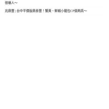
很嚇人～
兆鼎豐 | 台中平價版鼎泰豐！蟹黃、鮮蝦小籠包CP值夠高～