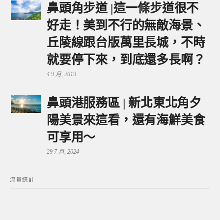
鼻頭角步道 |這一條步道很不
好走！美到不行的無敵海景、
丘陵線跟台版萬里長城，不時
就要停下來，到底還多長啊？
4 9 月, 2019
鼻頭港服務區 | 新北東北角夕
陽美景來這看，還有海鮮美食
可享用～
29 7 月, 2024
流量統計