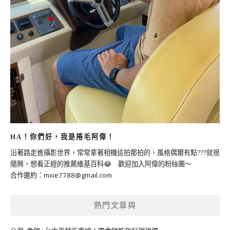
HA！你們好，我是捲毛阿偉！
沿著路走進攝影世界，常常拿著相機這拍那拍的，風格偶爾有點???就很
隨興，想看正經的推薦維基百科😂 歡迎加入阿偉的粉絲團～
合作邀約：
mxie7788@gmail.com
熱門文章與