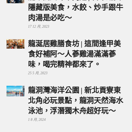
隱藏版美食，水餃、炒手跟牛
肉湯是必吃～
17 12 月, 2023
龍涎居雞膳食坊 | 這間逢甲美
食好補阿～人蔘雞湯滿滿蔘
味，喝完精神都來了。
25 5 月, 2023
龍洞灣海洋公園 | 新北貢寮東
北角必玩景點，龍洞天然海水
泳池，浮潛獨木舟超好玩～
1 8 月, 2024