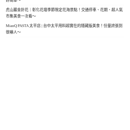
好簡單～
虎山巖金針花｜彰化花壇季節限定花海景點！交通停車、花期、超人氣
市集美食一次看～
MianQ PASTA 太平店 | 台中太平用料超實在的隱藏版美食！份量誇張到
很嚇人～