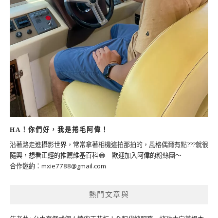
HA！你們好，我是捲毛阿偉！
沿著路走進攝影世界，常常拿著相機這拍那拍的，風格偶爾有點???就很
隨興，想看正經的推薦維基百科😂 歡迎加入阿偉的粉絲團～
合作邀約：
mxie7788@gmail.com
熱門文章與