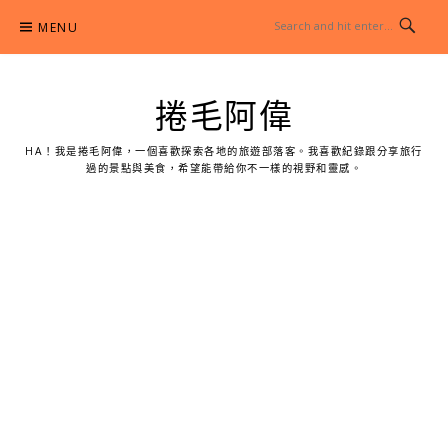
Skip
MENU
to
content
捲毛阿偉
HA！我是捲毛阿偉，一個喜歡探索各地的旅遊部落客。我喜歡紀錄跟分享旅行
過的景點與美食，希望能帶給你不一樣的視野和靈感。