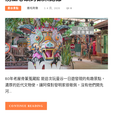
曼谷景點
捲毛阿偉
5 4 月, 2020
0
80年老屋骨董蒐藏館 是這次玩曼谷一日遊發現的有趣景點，
濃厚的近代文物使，讓阿偉對發明家很敬佩，沒有他們開先
河…
CONTINUE READING