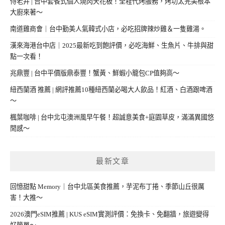
侍老井 | 台中套餐式個人燒肉天花板！全程代烤服務，烤功太完美根本
大廚來著～
南道雞商會｜台中勤美人氣韓式小店，必吃招牌辣炒雞＆一隻雞湯。
漢來海港台中店｜2025最新吃到飽評價，必吃海鮮、生魚片、牛排與甜
點一次看！
兆鼎豐 | 台中平價版鼎泰豐！蟹黃、鮮蝦小籠包CP值夠高～
紐西蘭酒 推薦 | 網評推薦10種紐西蘭必喝大人飲品！紅酒、白酒跟啤酒
～
楓葉咖啡 | 台中北屯澳洲風早午餐！超誠意美食+庭園草皮，滿滿異國悠
閒感～
最新文章
回憶甜點 Memory｜台中北區美食推薦，芋泥布丁捲、季節山丘很厲
害！大推～
2026澳門eSIM推薦 | KUS eSIM實測評價：免換卡、免翻牆，旅遊變得