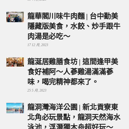
龍華閣川味牛肉麵 | 台中勤美
隱藏版美食，水餃、炒手跟牛
肉湯是必吃～
17 12 月, 2023
龍涎居雞膳食坊 | 這間逢甲美
食好補阿～人蔘雞湯滿滿蔘
味，喝完精神都來了。
25 5 月, 2023
龍洞灣海洋公園 | 新北貢寮東
北角必玩景點，龍洞天然海水
泳池，浮潛獨木舟超好玩～