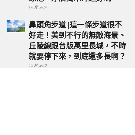
1 8 月, 2024
鼻頭角步道 |這一條步道很不
好走！美到不行的無敵海景、
丘陵線跟台版萬里長城，不時
就要停下來，到底還多長啊？
4 9 月, 2019
鼻頭港服務區 | 新北東北角夕
陽美景來這看，還有海鮮美食
可享用～
29 7 月, 2024
流量統計