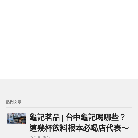
熱門文章
龜記茗品 | 台中龜記喝哪些？
這幾杯飲料根本必喝店代表～
15 4 月, 2025