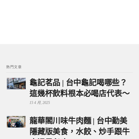
熱門文章
龜記茗品 | 台中龜記喝哪些？
這幾杯飲料根本必喝店代表～
15 4 月, 2025
龍華閣川味牛肉麵 | 台中勤美
隱藏版美食，水餃、炒手跟牛