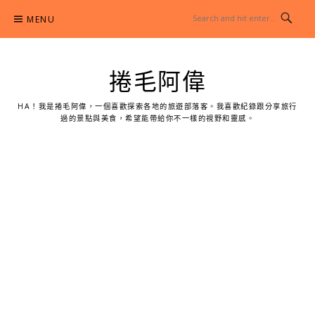
Skip
MENU
to
content
捲毛阿偉
HA！我是捲毛阿偉，一個喜歡探索各地的旅遊部落客。我喜歡紀錄跟分享旅行
過的景點與美食，希望能帶給你不一樣的視野和靈感。