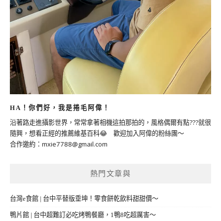
HA！你們好，我是捲毛阿偉！
沿著路走進攝影世界，常常拿著相機這拍那拍的，風格偶爾有點???就很
隨興，想看正經的推薦維基百科😂 歡迎加入阿偉的粉絲團～
合作邀約：
mxie7788@gmail.com
熱門文章與
台灣e食館 | 台中平替版垂坤！零食餅乾飲料甜甜價～
鴨片館 | 台中超難訂必吃烤鴨餐廳，1鴨8吃超厲害～