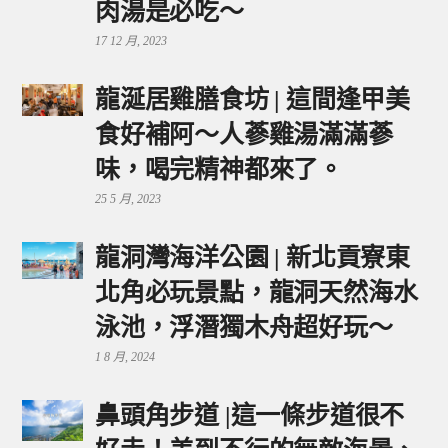
肉湯是必吃～
17 12 月, 2023
龍涎居雞膳食坊 | 這間逢甲美
食好補阿～人蔘雞湯滿滿蔘
味，喝完精神都來了。
25 5 月, 2023
龍洞灣海洋公園 | 新北貢寮東
北角必玩景點，龍洞天然海水
泳池，浮潛獨木舟超好玩～
1 8 月, 2024
鼻頭角步道 |這一條步道很不