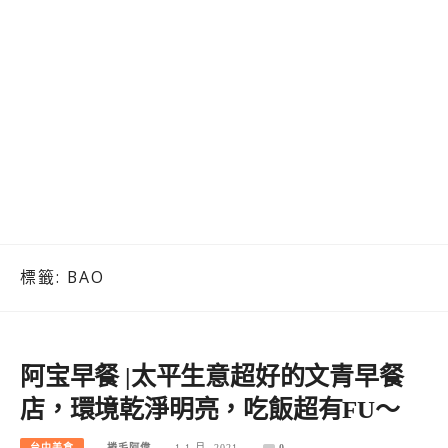
標籤:
BAO
阿宝早餐 |太平生意超好的文青早餐
店，環境乾淨明亮，吃飯超有FU～
台中美食
捲毛阿偉
1 1 月, 2021
0