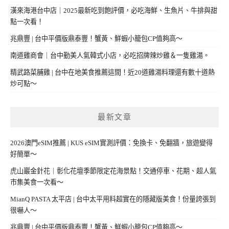
漢來海港台中店｜2025最新吃到飽評價，必吃海鮮、生魚片、牛排與甜
點一次看！
兆鼎豐 | 台中平價版鼎泰豐！蟹黃、鮮蝦小籠包CP值夠高～
南道雞商會｜台中勤美人氣韓式小店，必吃招牌辣炒雞＆一隻雞湯。
精武路菜脯雞 | 台中在地美食推薦這間！近20道雞湯料理還有數十道熱
炒可點～
最新文章
2026澳門eSIM推薦 | KUS eSIM實測評價：免換卡、免翻牆，旅遊變得
好簡單～
虎山巖金針花｜彰化花壇季節限定花海景點！交通停車、花期、超人氣
市集美食一次看～
MianQ PASTA 太平店 | 台中太平用料超實在的隱藏版美食！份量誇張到
很嚇人～
兆鼎豐 | 台中平價版鼎泰豐！蟹黃、鮮蝦小籠包CP值夠高～