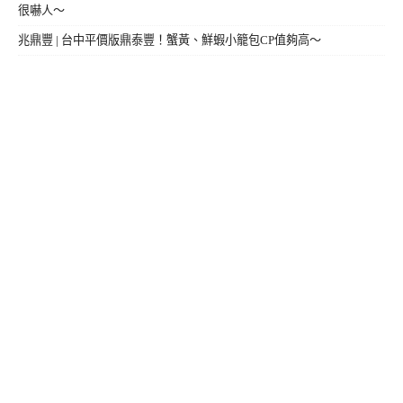
很嚇人～
兆鼎豐 | 台中平價版鼎泰豐！蟹黃、鮮蝦小籠包CP值夠高～