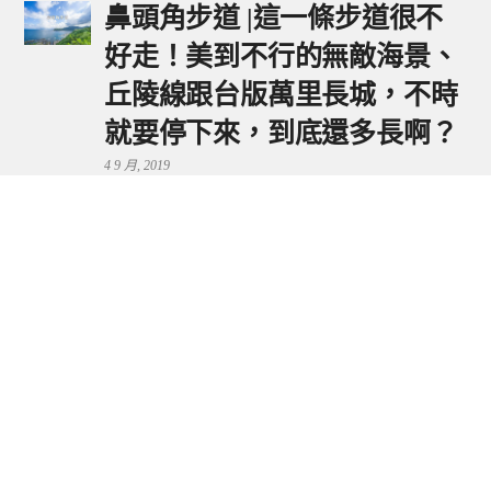
鼻頭角步道 |這一條步道很不
好走！美到不行的無敵海景、
丘陵線跟台版萬里長城，不時
就要停下來，到底還多長啊？
4 9 月, 2019
鼻頭港服務區 | 新北東北角夕
陽美景來這看，還有海鮮美食
可享用～
29 7 月, 2024
流量統計