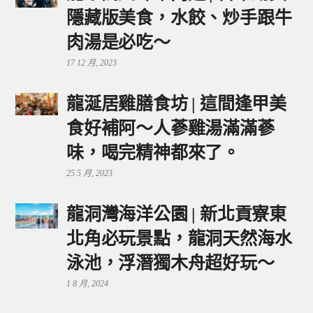
隱藏版美食，水餃、炒手跟牛
肉湯是必吃～
17 12 月, 2023
龍涎居雞膳食坊 | 這間逢甲美
食好補阿～人蔘雞湯滿滿蔘
味，喝完精神都來了。
25 5 月, 2023
龍洞灣海洋公園 | 新北貢寮東
北角必玩景點，龍洞天然海水
泳池，浮潛獨木舟超好玩～
1 8 月, 2024