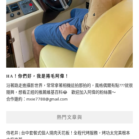
HA！你們好，我是捲毛阿偉！
沿著路走進攝影世界，常常拿著相機這拍那拍的，風格偶爾有點???就很
隨興，想看正經的推薦維基百科😂 歡迎加入阿偉的粉絲團～
合作邀約：
mxie7788@gmail.com
熱門文章與
侍老井 | 台中套餐式個人燒肉天花板！全程代烤服務，烤功太完美根本