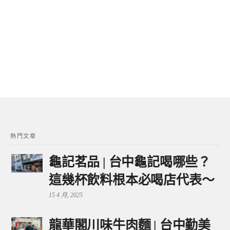
熱門文章
龜記茗品 | 台中龜記喝哪些？
這幾杯飲料根本必喝店代表～
15 4 月, 2025
龍華閣川味牛肉麵 | 台中勤美