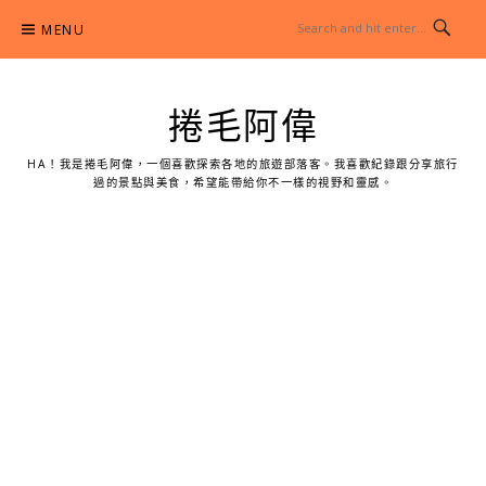
Skip
MENU
to
content
捲毛阿偉
HA！我是捲毛阿偉，一個喜歡探索各地的旅遊部落客。我喜歡紀錄跟分享旅行
過的景點與美食，希望能帶給你不一樣的視野和靈感。