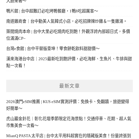
大廚來著～
鴨片館 | 台中超難訂必吃烤鴨餐廳，1鴨8吃超厲害～
南道雞商會｜台中勤美人氣韓式小店，必吃招牌辣炒雞＆一隻雞湯。
築間燒肉本命 | 台中大里必吃燒肉吃到飽！外觀浮誇內部超日式，多價
位滿滿CP~
台灣e食館 | 台中平替版垂坤！零食餅乾飲料甜甜價～
漢來海港台中店｜2025最新吃到飽評價，必吃海鮮、生魚片、牛排與甜
點一次看！
最新文章
2026澳門eSIM推薦 | KUS eSIM實測評價：免換卡、免翻牆，旅遊變得
好簡單～
虎山巖金針花｜彰化花壇季節限定花海景點！交通停車、花期、超人氣
市集美食一次看～
MianQ PASTA 太平店 | 台中太平用料超實在的隱藏版美食！份量誇張到