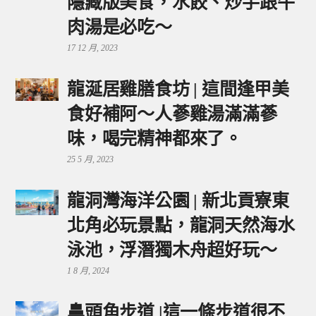
隱藏版美食，水餃、炒手跟牛
肉湯是必吃～
17 12 月, 2023
龍涎居雞膳食坊 | 這間逢甲美
食好補阿～人蔘雞湯滿滿蔘
味，喝完精神都來了。
25 5 月, 2023
龍洞灣海洋公園 | 新北貢寮東
北角必玩景點，龍洞天然海水
泳池，浮潛獨木舟超好玩～
1 8 月, 2024
鼻頭角步道 |這一條步道很不