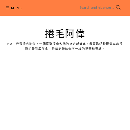
Skip
MENU
to
content
捲毛阿偉
HA！我是捲毛阿偉，一個喜歡探索各地的旅遊部落客。我喜歡紀錄跟分享旅行
過的景點與美食，希望能帶給你不一樣的視野和靈感。