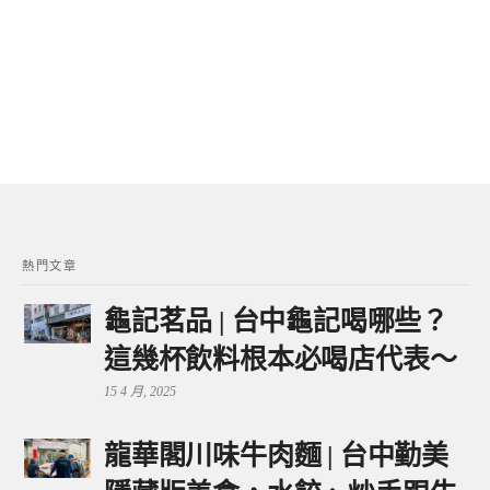
熱門文章
龜記茗品 | 台中龜記喝哪些？
這幾杯飲料根本必喝店代表～
15 4 月, 2025
龍華閣川味牛肉麵 | 台中勤美