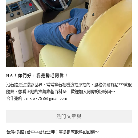
HA！你們好，我是捲毛阿偉！
沿著路走進攝影世界，常常拿著相機這拍那拍的，風格偶爾有點???就很
隨興，想看正經的推薦維基百科😂 歡迎加入阿偉的粉絲團～
合作邀約：
mxie7788@gmail.com
熱門文章與
台灣e食館 | 台中平替版垂坤！零食餅乾飲料甜甜價～