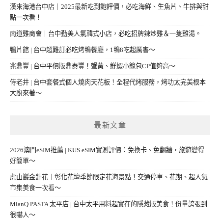
漢來海港台中店｜2025最新吃到飽評價，必吃海鮮、生魚片、牛排與甜
點一次看！
南道雞商會｜台中勤美人氣韓式小店，必吃招牌辣炒雞＆一隻雞湯。
鴨片館 | 台中超難訂必吃烤鴨餐廳，1鴨8吃超厲害～
兆鼎豐 | 台中平價版鼎泰豐！蟹黃、鮮蝦小籠包CP值夠高～
侍老井 | 台中套餐式個人燒肉天花板！全程代烤服務，烤功太完美根本
大廚來著～
最新文章
2026澳門eSIM推薦 | KUS eSIM實測評價：免換卡、免翻牆，旅遊變得
好簡單～
虎山巖金針花｜彰化花壇季節限定花海景點！交通停車、花期、超人氣
市集美食一次看～
MianQ PASTA 太平店 | 台中太平用料超實在的隱藏版美食！份量誇張到
很嚇人～