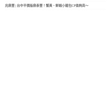
兆鼎豐 | 台中平價版鼎泰豐！蟹黃、鮮蝦小籠包CP值夠高～