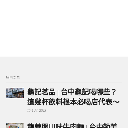
熱門文章
龜記茗品 | 台中龜記喝哪些？
這幾杯飲料根本必喝店代表～
15 4 月, 2025
龍華閣川味牛肉麵 | 台中勤美