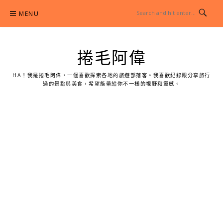
Skip
MENU
to
content
捲毛阿偉
HA！我是捲毛阿偉，一個喜歡探索各地的旅遊部落客。我喜歡紀錄跟分享旅行
過的景點與美食，希望能帶給你不一樣的視野和靈感。