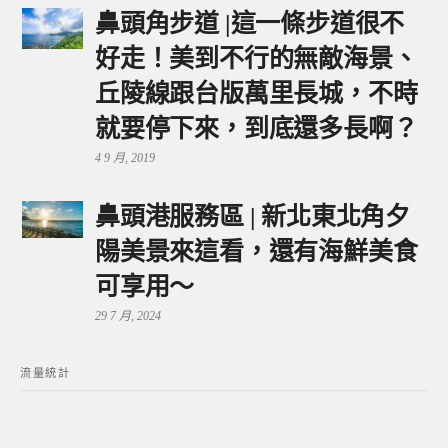
鼻頭角步道 |這一條步道很不
好走！美到不行的無敵海景、
丘陵線跟台版萬里長城，不時
就要停下來，到底還多長啊？
4 9 月, 2019
鼻頭港服務區 | 新北東北角夕
陽美景來這看，還有海鮮美食
可享用～
29 7 月, 2024
流量統計