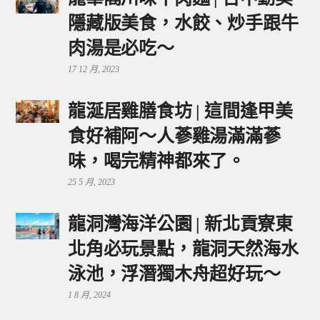
隱藏版美食，水餃、炒手跟牛
肉湯是必吃～
17 12 月, 2023
龍涎居雞膳食坊 | 這間逢甲美
食好補阿～人蔘雞湯滿滿蔘
味，喝完精神都來了。
25 5 月, 2023
龍洞灣海洋公園 | 新北貢寮東
北角必玩景點，龍洞天然海水
泳池，浮潛獨木舟超好玩～
1 8 月, 2024