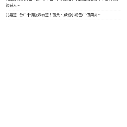
很嚇人～
兆鼎豐 | 台中平價版鼎泰豐！蟹黃、鮮蝦小籠包CP值夠高～