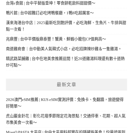
台灣e食館 | 台中平替版垂坤！零食餅乾飲料甜甜價～
鴨片館 | 台中超難訂必吃烤鴨餐廳，1鴨8吃超厲害～
漢來海港台中店｜2025最新吃到飽評價，必吃海鮮、生魚片、牛排與甜
點一次看！
兆鼎豐 | 台中平價版鼎泰豐！蟹黃、鮮蝦小籠包CP值夠高～
南道雞商會｜台中勤美人氣韓式小店，必吃招牌辣炒雞＆一隻雞湯。
精武路菜脯雞 | 台中在地美食推薦這間！近20道雞湯料理還有數十道熱
炒可點～
最新文章
2026澳門eSIM推薦 | KUS eSIM實測評價：免換卡、免翻牆，旅遊變得
好簡單～
虎山巖金針花｜彰化花壇季節限定花海景點！交通停車、花期、超人氣
市集美食一次看～
MianQ PASTA 太平店 | 台中太平用料超實在的隱藏版美食！份量誇張到