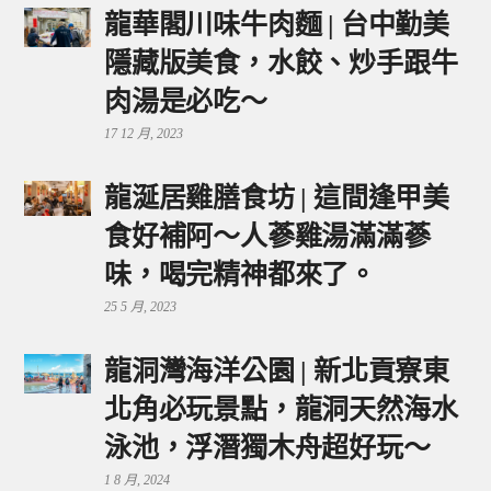
龍華閣川味牛肉麵 | 台中勤美
隱藏版美食，水餃、炒手跟牛
肉湯是必吃～
17 12 月, 2023
龍涎居雞膳食坊 | 這間逢甲美
食好補阿～人蔘雞湯滿滿蔘
味，喝完精神都來了。
25 5 月, 2023
龍洞灣海洋公園 | 新北貢寮東
北角必玩景點，龍洞天然海水
泳池，浮潛獨木舟超好玩～
1 8 月, 2024