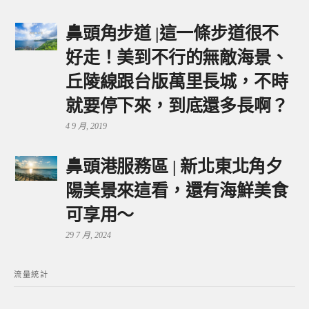
鼻頭角步道 |這一條步道很不
好走！美到不行的無敵海景、
丘陵線跟台版萬里長城，不時
就要停下來，到底還多長啊？
4 9 月, 2019
鼻頭港服務區 | 新北東北角夕
陽美景來這看，還有海鮮美食
可享用～
29 7 月, 2024
流量統計