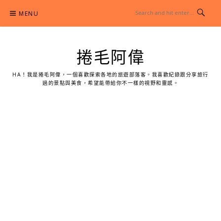
Skip
MENU
to
content
捲毛阿偉
HA！我是捲毛阿偉，一個喜歡探索各地的旅遊部落客。我喜歡紀錄跟分享旅行
過的景點與美食，希望能帶給你不一樣的視野和靈感。