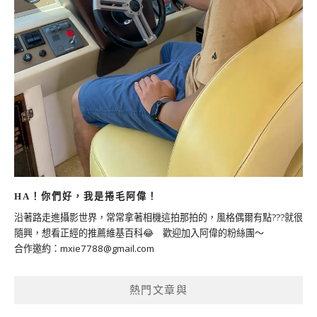
HA！你們好，我是捲毛阿偉！
沿著路走進攝影世界，常常拿著相機這拍那拍的，風格偶爾有點???就很
隨興，想看正經的推薦維基百科😂 歡迎加入阿偉的粉絲團～
合作邀約：
mxie7788@gmail.com
熱門文章與