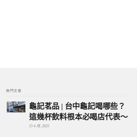
熱門文章
龜記茗品 | 台中龜記喝哪些？
這幾杯飲料根本必喝店代表～
15 4 月, 2025