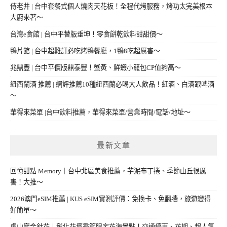
侍老井 | 台中套餐式個人燒肉天花板！全程代烤服務，烤功太完美根本
大廚來著～
台灣e食館 | 台中平替版垂坤！零食餅乾飲料甜甜價～
鴨片館 | 台中超難訂必吃烤鴨餐廳，1鴨8吃超厲害～
兆鼎豐 | 台中平價版鼎泰豐！蟹黃、鮮蝦小籠包CP值夠高～
紐西蘭酒 推薦 | 網評推薦10種紐西蘭必喝大人飲品！紅酒、白酒跟啤酒
～
華得來菜單 |台中飲料推薦，華得來菜單/營業時間/電話/地址～
最新文章
回憶甜點 Memory｜台中北區美食推薦，芋泥布丁捲、季節山丘很厲
害！大推～
2026澳門eSIM推薦 | KUS eSIM實測評價：免換卡、免翻牆，旅遊變得
好簡單～
虎山巖金針花｜彰化花壇季節限定花海景點！交通停車、花期、超人氣