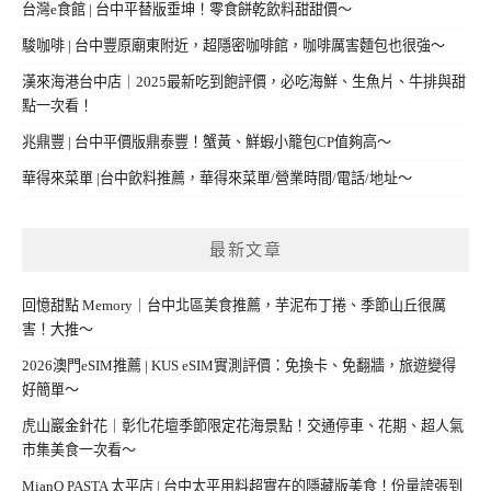
台灣e食館 | 台中平替版垂坤！零食餅乾飲料甜甜價～
駿咖啡 | 台中豐原廟東附近，超隱密咖啡館，咖啡厲害麵包也很強～
漢來海港台中店｜2025最新吃到飽評價，必吃海鮮、生魚片、牛排與甜
點一次看！
兆鼎豐 | 台中平價版鼎泰豐！蟹黃、鮮蝦小籠包CP值夠高～
華得來菜單 |台中飲料推薦，華得來菜單/營業時間/電話/地址～
最新文章
回憶甜點 Memory｜台中北區美食推薦，芋泥布丁捲、季節山丘很厲
害！大推～
2026澳門eSIM推薦 | KUS eSIM實測評價：免換卡、免翻牆，旅遊變得
好簡單～
虎山巖金針花｜彰化花壇季節限定花海景點！交通停車、花期、超人氣
市集美食一次看～
MianQ PASTA 太平店 | 台中太平用料超實在的隱藏版美食！份量誇張到