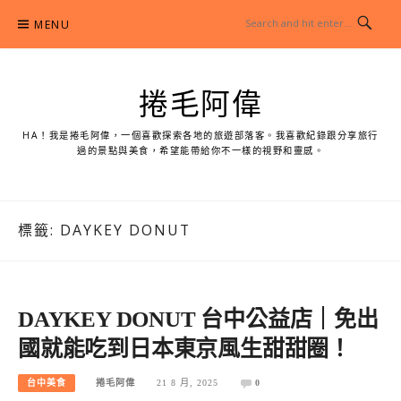
Skip
MENU
to
content
捲毛阿偉
HA！我是捲毛阿偉，一個喜歡探索各地的旅遊部落客。我喜歡紀錄跟分享旅行
過的景點與美食，希望能帶給你不一樣的視野和靈感。
標籤:
DAYKEY DONUT
DAYKEY DONUT 台中公益店｜免出
國就能吃到日本東京風生甜甜圈！
台中美食
捲毛阿偉
21 8 月, 2025
0