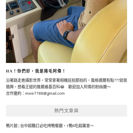
HA！你們好，我是捲毛阿偉！
沿著路走進攝影世界，常常拿著相機這拍那拍的，風格偶爾有點???就很
隨興，想看正經的推薦維基百科😂 歡迎加入阿偉的粉絲團～
合作邀約：
mxie7788@gmail.com
熱門文章與
鴨片館 | 台中超難訂必吃烤鴨餐廳，1鴨8吃超厲害～