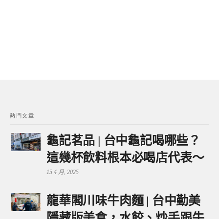
熱門文章
龜記茗品 | 台中龜記喝哪些？
這幾杯飲料根本必喝店代表～
15 4 月, 2025
龍華閣川味牛肉麵 | 台中勤美
隱藏版美食，水餃、炒手跟牛