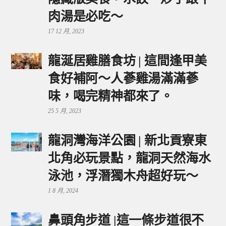
肉湯是必吃～
17 12 月, 2023
龍涎居雞膳食坊 | 這間逢甲美
食好補阿～人蔘雞湯滿滿蔘
味，喝完精神都來了。
25 5 月, 2023
龍洞灣海洋公園 | 新北貢寮東
北角必玩景點，龍洞天然海水
泳池，浮潛獨木舟超好玩～
1 8 月, 2024
鼻頭角步道 |這一條步道很不