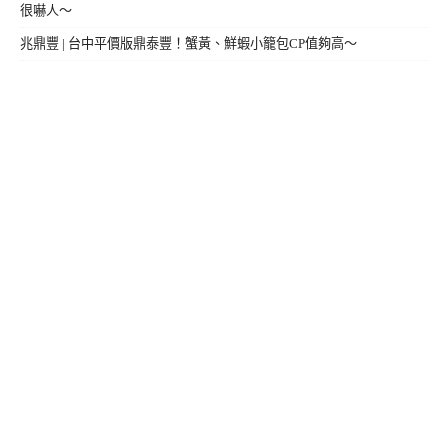
很嚇人～
兆鼎豐 | 台中平價版鼎泰豐！蟹黃、鮮蝦小籠包CP值夠高～