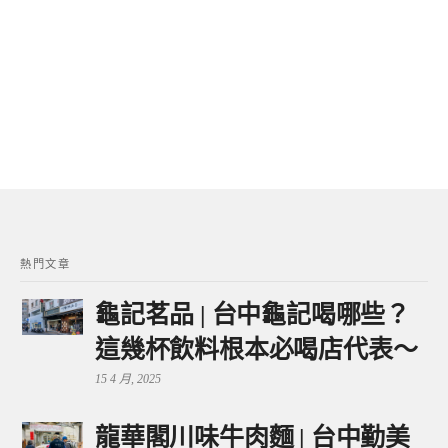
熱門文章
龜記茗品 | 台中龜記喝哪些？
這幾杯飲料根本必喝店代表～
15 4 月, 2025
龍華閣川味牛肉麵 | 台中勤美