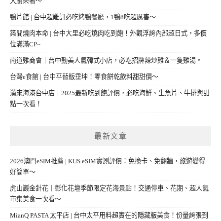
大廚來著～
鴨片館 | 台中超難訂必吃烤鴨餐廳，1鴨8吃超厲害～
築間燒肉本命 | 台中大里必吃燒肉吃到飽！外觀浮誇內部超日式，多價
位滿滿CP~
南道雞商會｜台中勤美人氣韓式小店，必吃招牌辣炒雞＆一隻雞湯。
台灣e食館 | 台中平替版垂坤！零食餅乾飲料甜甜價～
漢來海港台中店｜2025最新吃到飽評價，必吃海鮮、生魚片、牛排與甜
點一次看！
最新文章
2026澳門eSIM推薦 | KUS eSIM實測評價：免換卡、免翻牆，旅遊變得
好簡單～
虎山巖金針花｜彰化花壇季節限定花海景點！交通停車、花期、超人氣
市集美食一次看～
MianQ PASTA 太平店 | 台中太平用料超實在的隱藏版美食！份量誇張到