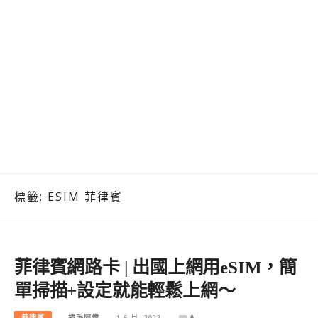
標籤:
ESIM 菲律賓
菲律賓網路卡 | 出國上網用eSIM，簡
單掃描+設定就能輕鬆上網～
菲律賓
捲毛阿偉
1 6 月, 2023
0