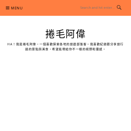
Skip
MENU
to
content
捲毛阿偉
HA！我是捲毛阿偉，一個喜歡探索各地的旅遊部落客。我喜歡紀錄跟分享旅行
過的景點與美食，希望能帶給你不一樣的視野和靈感。