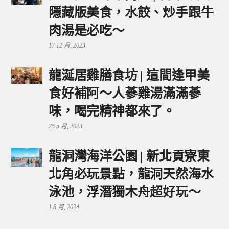
隱藏版美食，水餃、炒手跟牛
肉湯是必吃～
17 12 月, 2023
龍涎居雞膳食坊 | 這間逢甲美
食好補阿～人蔘雞湯滿滿蔘
味，喝完精神都來了。
25 5 月, 2023
龍洞灣海洋公園 | 新北貢寮東
北角必玩景點，龍洞天然海水
泳池，浮潛獨木舟超好玩～
1 8 月, 2024