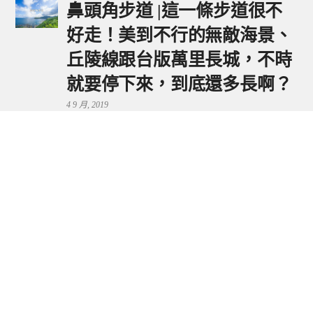
鼻頭角步道 |這一條步道很不
好走！美到不行的無敵海景、
丘陵線跟台版萬里長城，不時
就要停下來，到底還多長啊？
4 9 月, 2019
鼻頭港服務區 | 新北東北角夕
陽美景來這看，還有海鮮美食
可享用～
29 7 月, 2024
流量統計