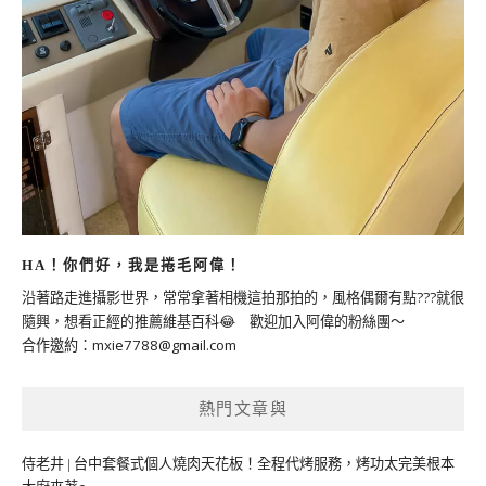
HA！你們好，我是捲毛阿偉！
沿著路走進攝影世界，常常拿著相機這拍那拍的，風格偶爾有點???就很
隨興，想看正經的推薦維基百科😂 歡迎加入阿偉的粉絲團～
合作邀約：
mxie7788@gmail.com
熱門文章與
侍老井 | 台中套餐式個人燒肉天花板！全程代烤服務，烤功太完美根本