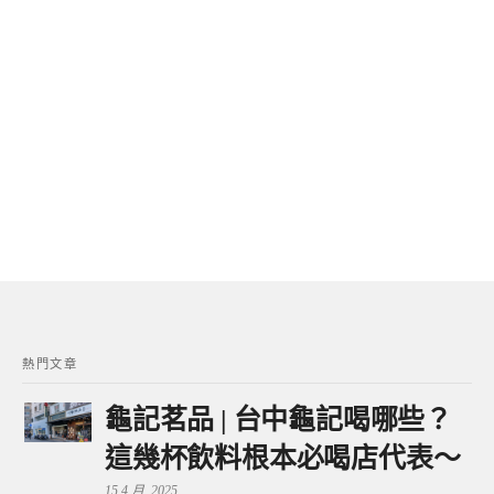
熱門文章
龜記茗品 | 台中龜記喝哪些？
這幾杯飲料根本必喝店代表～
15 4 月, 2025