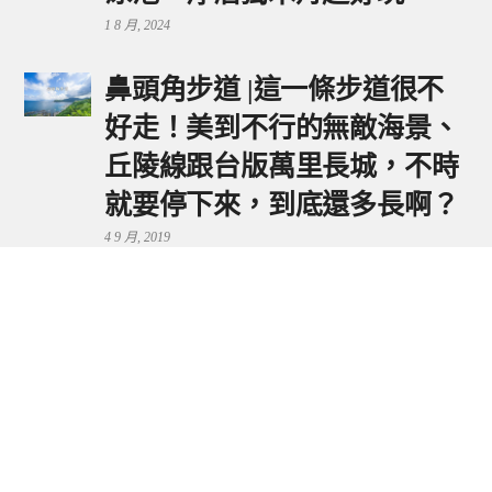
1 8 月, 2024
鼻頭角步道 |這一條步道很不
好走！美到不行的無敵海景、
丘陵線跟台版萬里長城，不時
就要停下來，到底還多長啊？
4 9 月, 2019
鼻頭港服務區 | 新北東北角夕
陽美景來這看，還有海鮮美食
可享用～
29 7 月, 2024
流量統計