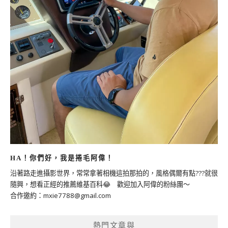
HA！你們好，我是捲毛阿偉！
沿著路走進攝影世界，常常拿著相機這拍那拍的，風格偶爾有點???就很
隨興，想看正經的推薦維基百科😂 歡迎加入阿偉的粉絲團～
合作邀約：
mxie7788@gmail.com
熱門文章與