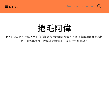
Skip
MENU
to
content
捲毛阿偉
HA！我是捲毛阿偉，一個喜歡探索各地的旅遊部落客。我喜歡紀錄跟分享旅行
過的景點與美食，希望能帶給你不一樣的視野和靈感。