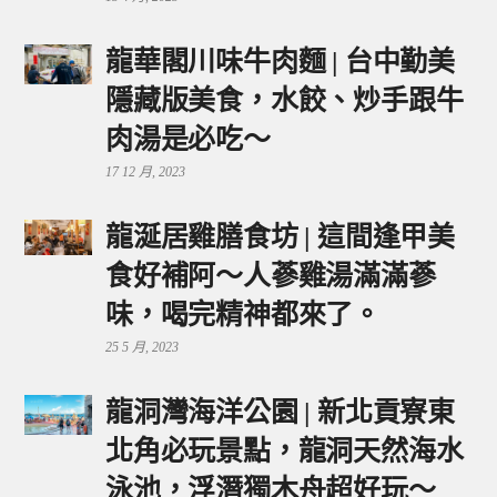
龍華閣川味牛肉麵 | 台中勤美
隱藏版美食，水餃、炒手跟牛
肉湯是必吃～
17 12 月, 2023
龍涎居雞膳食坊 | 這間逢甲美
食好補阿～人蔘雞湯滿滿蔘
味，喝完精神都來了。
25 5 月, 2023
龍洞灣海洋公園 | 新北貢寮東
北角必玩景點，龍洞天然海水
泳池，浮潛獨木舟超好玩～