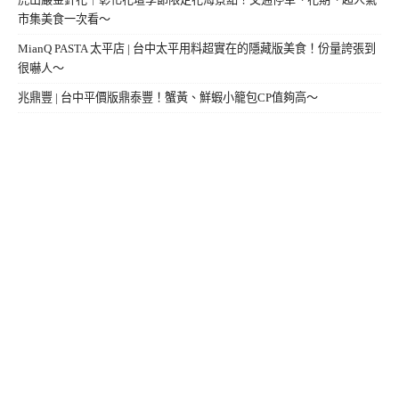
市集美食一次看～
MianQ PASTA 太平店 | 台中太平用料超實在的隱藏版美食！份量誇張到
很嚇人～
兆鼎豐 | 台中平價版鼎泰豐！蟹黃、鮮蝦小籠包CP值夠高～