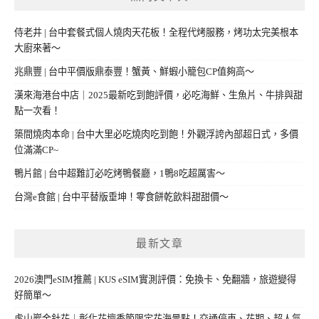
侍老井 | 台中套餐式個人燒肉天花板！全程代烤服務，烤功太完美根本
大廚來著～
兆鼎豐 | 台中平價版鼎泰豐！蟹黃、鮮蝦小籠包CP值夠高～
漢來海港台中店｜2025最新吃到飽評價，必吃海鮮、生魚片、牛排與甜
點一次看！
築間燒肉本命 | 台中大里必吃燒肉吃到飽！外觀浮誇內部超日式，多價
位滿滿CP~
鴨片館 | 台中超難訂必吃烤鴨餐廳，1鴨8吃超厲害～
台灣e食館 | 台中平替版垂坤！零食餅乾飲料甜甜價～
最新文章
2026澳門eSIM推薦 | KUS eSIM實測評價：免換卡、免翻牆，旅遊變得
好簡單～
虎山巖金針花｜彰化花壇季節限定花海景點！交通停車、花期、超人氣