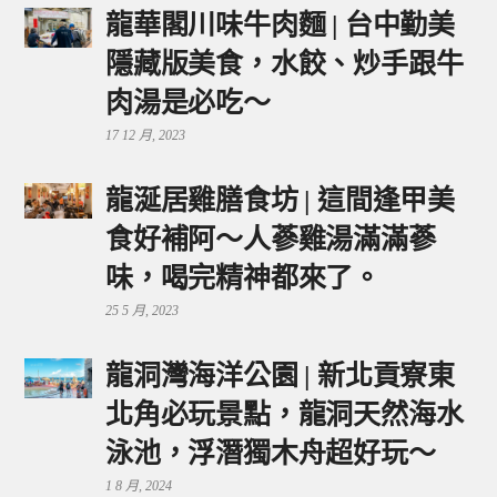
龍華閣川味牛肉麵 | 台中勤美
隱藏版美食，水餃、炒手跟牛
肉湯是必吃～
17 12 月, 2023
龍涎居雞膳食坊 | 這間逢甲美
食好補阿～人蔘雞湯滿滿蔘
味，喝完精神都來了。
25 5 月, 2023
龍洞灣海洋公園 | 新北貢寮東
北角必玩景點，龍洞天然海水
泳池，浮潛獨木舟超好玩～
1 8 月, 2024