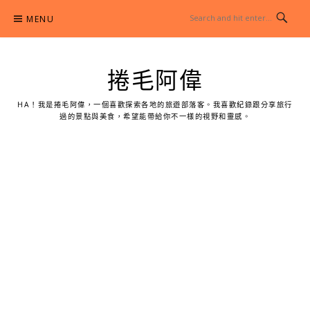
Skip
MENU
to
content
捲毛阿偉
HA！我是捲毛阿偉，一個喜歡探索各地的旅遊部落客。我喜歡紀錄跟分享旅行
過的景點與美食，希望能帶給你不一樣的視野和靈感。