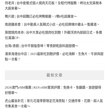
侍老井 | 台中套餐式個人燒肉天花板！全程代烤服務，烤功太完美根本
大廚來著～
鴨片館 | 台中超難訂必吃烤鴨餐廳，1鴨8吃超厲害～
南道雞商會｜台中勤美人氣韓式小店，必吃招牌辣炒雞＆一隻雞湯。
築間燒肉本命 | 台中大里必吃燒肉吃到飽！外觀浮誇內部超日式，多價
位滿滿CP~
台灣e食館 | 台中平替版垂坤！零食餅乾飲料甜甜價～
漢來海港台中店｜2025最新吃到飽評價，必吃海鮮、生魚片、牛排與甜
點一次看！
最新文章
2026澳門eSIM推薦 | KUS eSIM實測評價：免換卡、免翻牆，旅遊變得
好簡單～
虎山巖金針花｜彰化花壇季節限定花海景點！交通停車、花期、超人氣
市集美食一次看～