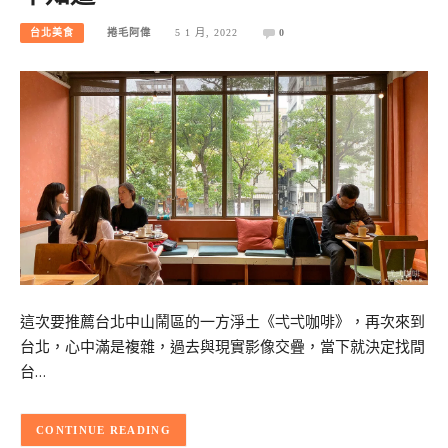
台北美食
捲毛阿偉
5 1 月, 2022
0
這次要推薦台北中山鬧區的一方淨土《弌弌咖啡》，再次來到
台北，心中滿是複雜，過去與現實影像交疊，當下就決定找間
台…
CONTINUE READING