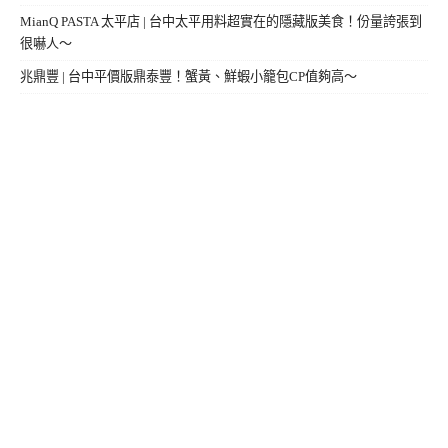
MianQ PASTA 太平店 | 台中太平用料超實在的隱藏版美食！份量誇張到
很嚇人～
兆鼎豐 | 台中平價版鼎泰豐！蟹黃、鮮蝦小籠包CP值夠高～