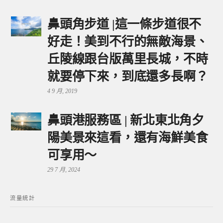
鼻頭角步道 |這一條步道很不
好走！美到不行的無敵海景、
丘陵線跟台版萬里長城，不時
就要停下來，到底還多長啊？
4 9 月, 2019
鼻頭港服務區 | 新北東北角夕
陽美景來這看，還有海鮮美食
可享用～
29 7 月, 2024
流量統計