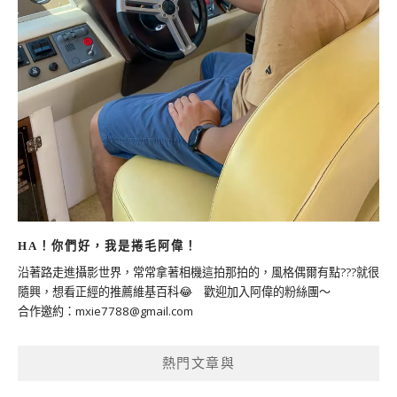
HA！你們好，我是捲毛阿偉！
沿著路走進攝影世界，常常拿著相機這拍那拍的，風格偶爾有點???就很
隨興，想看正經的推薦維基百科😂 歡迎加入阿偉的粉絲團～
合作邀約：
mxie7788@gmail.com
熱門文章與