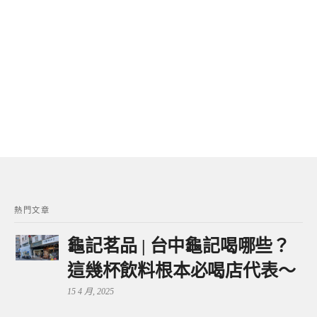
熱門文章
龜記茗品 | 台中龜記喝哪些？
這幾杯飲料根本必喝店代表～
15 4 月, 2025