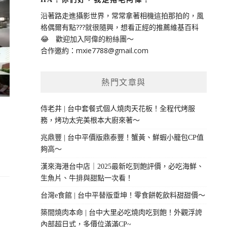
沿著路走進攝影世界，常常拿著相機這拍那拍的，風
格偶爾有點???就很隨興，想看正經的推薦維基百科
😂 歡迎加入阿偉的粉絲團～
合作邀約：
mxie7788@gmail.com
熱門文章與
侍老井 | 台中套餐式個人燒肉天花板！全程代烤服
務，烤功太完美根本大廚來著～
兆鼎豐 | 台中平價版鼎泰豐！蟹黃、鮮蝦小籠包CP值
夠高～
漢來海港台中店｜2025最新吃到飽評價，必吃海鮮、
生魚片、牛排與甜點一次看！
台灣e食館 | 台中平替版垂坤！零食餅乾飲料甜甜價～
築間燒肉本命 | 台中大里必吃燒肉吃到飽！外觀浮誇
內部超日式，多價位滿滿CP~