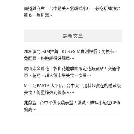
南道雞商會｜台中勤美人氣韓式小店，必吃招牌辣炒
雞＆一隻雞湯。
最新文章
2026澳門eSIM推薦 | KUS eSIM實測評價：免換卡、
免翻牆，旅遊變得好簡單～
虎山巖金針花｜彰化花壇季節限定花海景點！交通停
車、花期、超人氣市集美食一次看～
MianQ PASTA 太平店 | 台中太平用料超實在的隱藏版
美食！份量誇張到很嚇人～
兆鼎豐 | 台中平價版鼎泰豐！蟹黃、鮮蝦小籠包CP值
夠高～