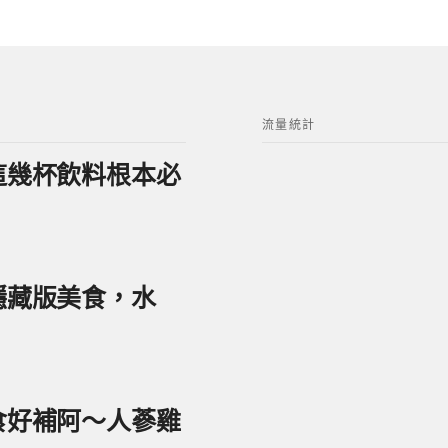
流量統計
？這幾杯飲料根本必
美隱藏版美食，水
美食好補阿～人蔘雞