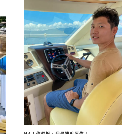
HA！你們好，我是捲毛阿偉！