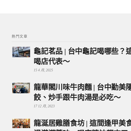
熱門文章
龜記茗品 | 台中龜記喝哪些
喝店代表～
15 4 月, 2025
龍華閣川味牛肉麵 | 台中勤
餃、炒手跟牛肉湯是必吃～
17 12 月, 2023
龍涎居雞膳食坊 | 這間逢甲