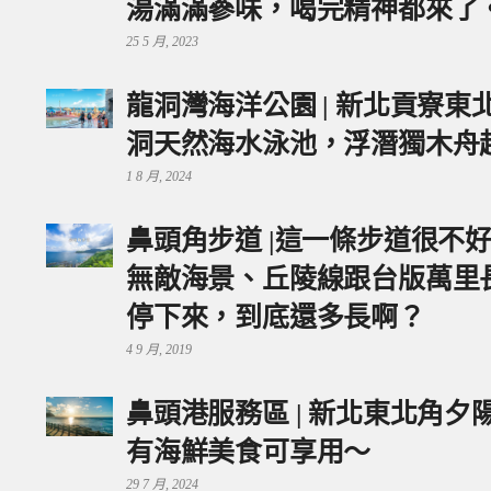
湯滿滿蔘味，喝完精神都來了
25 5 月, 2023
龍洞灣海洋公園 | 新北貢寮
洞天然海水泳池，浮潛獨木舟
1 8 月, 2024
鼻頭角步道 |這一條步道很不
無敵海景、丘陵線跟台版萬里
停下來，到底還多長啊？
4 9 月, 2019
鼻頭港服務區 | 新北東北角
有海鮮美食可享用～
29 7 月, 2024