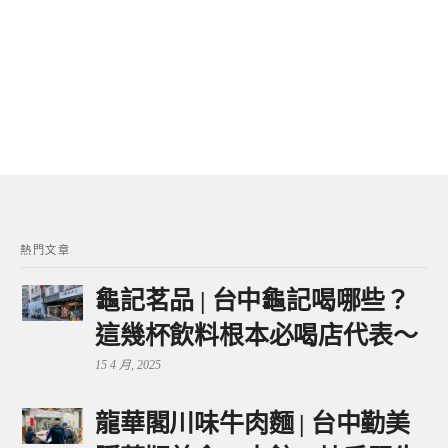
熱門文章
龜記茗品 | 台中龜記喝哪些？
這幾杯飲料根本必喝店代表～
15 4 月, 2025
龍華閣川味牛肉麵 | 台中勤美