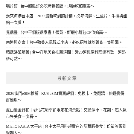
鴨片館 | 台中超難訂必吃烤鴨餐廳，1鴨8吃超厲害～
漢來海港台中店｜2025最新吃到飽評價，必吃海鮮、生魚片、牛排與甜
點一次看！
兆鼎豐 | 台中平價版鼎泰豐！蟹黃、鮮蝦小籠包CP值夠高～
南道雞商會｜台中勤美人氣韓式小店，必吃招牌辣炒雞＆一隻雞湯。
精武路菜脯雞 | 台中在地美食推薦這間！近20道雞湯料理還有數十道熱
炒可點～
最新文章
2026澳門eSIM推薦 | KUS eSIM實測評價：免換卡、免翻牆，旅遊變得
好簡單～
虎山巖金針花｜彰化花壇季節限定花海景點！交通停車、花期、超人氣
市集美食一次看～
MianQ PASTA 太平店 | 台中太平用料超實在的隱藏版美食！份量誇張到
很嚇人～