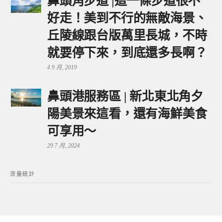
鼻頭角步道 |這一條步道很不
好走！美到不行的無敵海景、
丘陵線跟台版萬里長城，不時
就要停下來，到底還多長啊？
4 9 月, 2019
鼻頭港服務區 | 新北東北角夕
陽美景來這看，還有海鮮美食
可享用～
29 7 月, 2024
流量統計