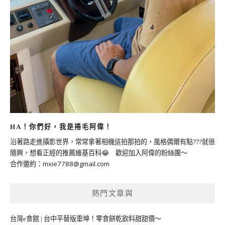
HA！你們好，我是捲毛阿偉！
沿著路走進攝影世界，常常拿著相機這拍那拍的，風格偶爾有點???就很
隨興，想看正經的推薦維基百科😂 歡迎加入阿偉的粉絲團～
合作邀約：
mxie7788@gmail.com
熱門文章與
台灣e食館 | 台中平替版垂坤！零食餅乾飲料甜甜價～