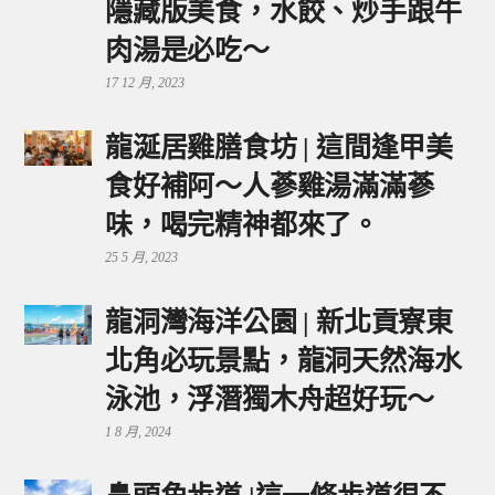
隱藏版美食，水餃、炒手跟牛
肉湯是必吃～
17 12 月, 2023
龍涎居雞膳食坊 | 這間逢甲美
食好補阿～人蔘雞湯滿滿蔘
味，喝完精神都來了。
25 5 月, 2023
龍洞灣海洋公園 | 新北貢寮東
北角必玩景點，龍洞天然海水
泳池，浮潛獨木舟超好玩～
1 8 月, 2024