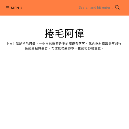
Skip
MENU
to
content
捲毛阿偉
HA！我是捲毛阿偉，一個喜歡探索各地的旅遊部落客。我喜歡紀錄跟分享旅行
過的景點與美食，希望能帶給你不一樣的視野和靈感。