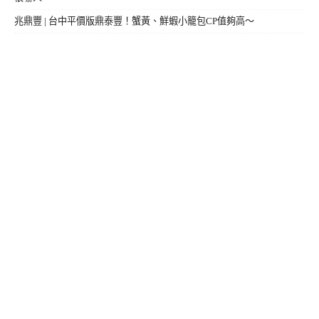
兆鼎豐 | 台中平價版鼎泰豐！蟹黃、鮮蝦小籠包CP值夠高～