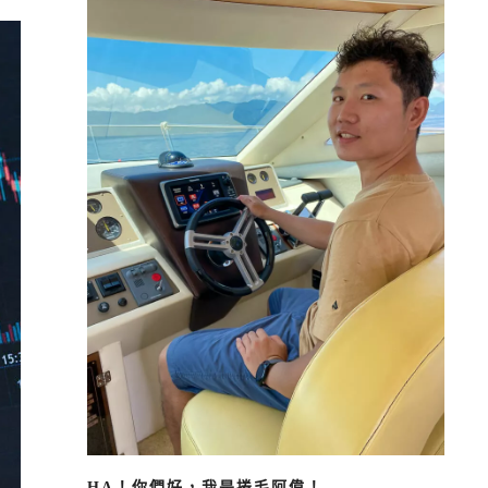
HA！你們好，我是捲毛阿偉！