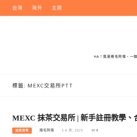
Skip
台灣
海外
主題
to
content
HA！我是捲毛阿偉，一
標籤:
MEXC交易所PTT
MEXC 抹茶交易所 | 新手註冊教
捲毛阿偉
5 6 月, 2025
0
加密貨幣