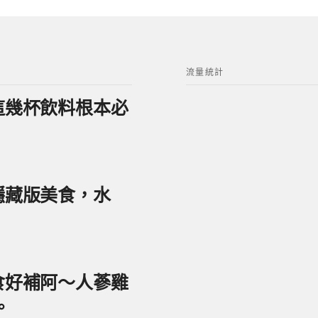
流量統計
？這幾杯飲料根本必
美隱藏版美食，水
美食好補阿～人蔘雞
。