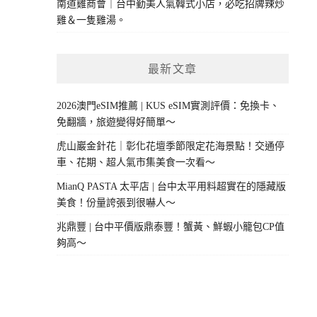
南道雞商會｜台中勤美人氣韓式小店，必吃招牌辣炒
雞＆一隻雞湯。
最新文章
2026澳門eSIM推薦 | KUS eSIM實測評價：免換卡、
免翻牆，旅遊變得好簡單～
虎山巖金針花｜彰化花壇季節限定花海景點！交通停
車、花期、超人氣市集美食一次看～
MianQ PASTA 太平店 | 台中太平用料超實在的隱藏版
美食！份量誇張到很嚇人～
兆鼎豐 | 台中平價版鼎泰豐！蟹黃、鮮蝦小籠包CP值
夠高～