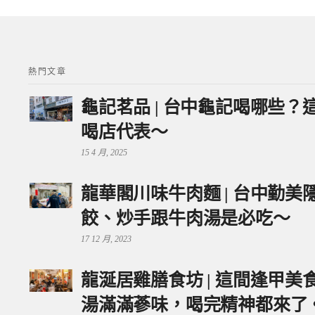
熱門文章
龜記茗品 | 台中龜記喝哪些
喝店代表～
15 4 月, 2025
龍華閣川味牛肉麵 | 台中勤
餃、炒手跟牛肉湯是必吃～
17 12 月, 2023
龍涎居雞膳食坊 | 這間逢甲
湯滿滿蔘味，喝完精神都來了