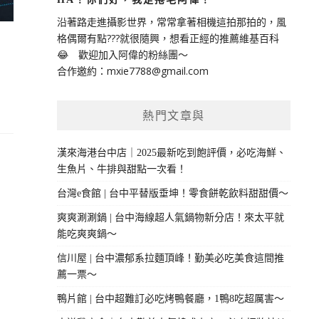
沿著路走進攝影世界，常常拿著相機這拍那拍的，風
格偶爾有點???就很隨興，想看正經的推薦維基百科
😂 歡迎加入阿偉的粉絲團～
合作邀約：
mxie7788@gmail.com
熱門文章與
漢來海港台中店｜2025最新吃到飽評價，必吃海鮮、
生魚片、牛排與甜點一次看！
台灣e食館 | 台中平替版垂坤！零食餅乾飲料甜甜價～
爽爽涮涮鍋 | 台中海線超人氣鍋物新分店！來太平就
能吃爽爽鍋～
信川屋 | 台中濃郁系拉麵頂峰！勤美必吃美食這間推
薦一票～
鴨片館 | 台中超難訂必吃烤鴨餐廳，1鴨8吃超厲害～