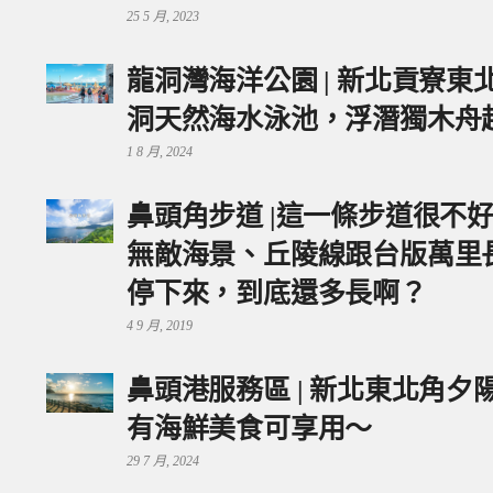
25 5 月, 2023
龍洞灣海洋公園 | 新北貢寮
洞天然海水泳池，浮潛獨木舟
1 8 月, 2024
鼻頭角步道 |這一條步道很不
無敵海景、丘陵線跟台版萬里
停下來，到底還多長啊？
4 9 月, 2019
鼻頭港服務區 | 新北東北角
有海鮮美食可享用～
29 7 月, 2024